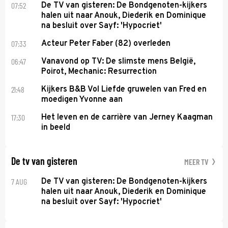
07:52
De TV van gisteren: De Bondgenoten-kijkers
halen uit naar Anouk, Diederik en Dominique
na besluit over Sayf: 'Hypocriet'
07:33
Acteur Peter Faber (82) overleden
06:47
Vanavond op TV: De slimste mens België,
Poirot, Mechanic: Resurrection
21:48
Kijkers B&B Vol Liefde gruwelen van Fred en
moedigen Yvonne aan
17:30
Het leven en de carrière van Jerney Kaagman
in beeld
De tv van gisteren
MEER TV
7 AUG
De TV van gisteren: De Bondgenoten-kijkers
halen uit naar Anouk, Diederik en Dominique
na besluit over Sayf: 'Hypocriet'