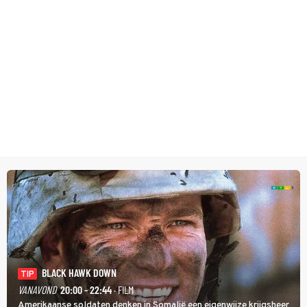
BLACK HAWK DOWN
TIP
VANAVOND
20:00 - 22:44
· FILM
Amerikaanse soldaten denken in Somalië een eigenwijze krijgsheer