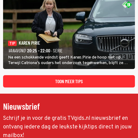
KAREN PIRIE
TIP
VANAVOND
20:25 - 22:00
· SERIE
Na een schokkende vondst geeft Karen Pirie de hoop niet op.
Terwijl Catriona's ouders het onderzoek tegenwerken, blijft ze
speuren naar Adam. In deze slotaflevering van Karen Pirie leidt het
spoor via Frankrijk en Italië naar Malta.
TOON MEER TIPS
Nieuwsbrief
Schrijf je in voor de gratis TVgids.nl nieuwsbrief en
ontvang iedere dag de leukste kijktips direct in jouw
mailbox!