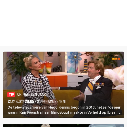
OH, WAT EEN JAAR!
TIP
VANAVOND
20:05 - 21:44
· AMUSEMENT
De televisiecarrière van Hugo Kennis begon in 2013, hetzelfde jaar
waarin Kim Feenstra haar filmdebuut maakte in Verliefd op Ibiza. In
Oh, Wat een Jaar! wordt duidelijk wat ze nog meer weten van het
jaar waarin ze allebei eindtwintigers waren.