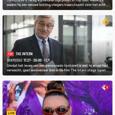
Tom Cruise is terug als heldhaftige piloot in Top Gun: Maverick
waarin hij een nieuwe lichting vliegers klaarstoomt voor het echte
werk.
THE INTERN
TIP
VANMIDDAG
17:27 - 20:00
· FILM
Omdat het leven van een pensionado toch niet is wat hij ervan had
verwacht, gaat weduwnaar Ben in de film The Intern stage lopen
bij de hippe webwinkel van Jules, wat een gouden zet blijkt te zijn.
LIVE