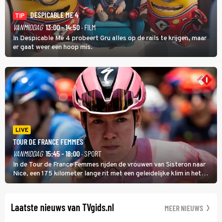
DESPICABLE ME 4
TIP
VANMIDDAG
13:00 - 14:50
· FILM
In Despicable Me 4 probeert Gru alles op de rails te krijgen, maar
er gaat weer een hoop mis.
LIVE
TOUR DE FRANCE FEMMES
VANMIDDAG
15:45 - 18:00
· SPORT
In de Tour de France Femmes rijden de vrouwen van Sisteron naar
Nice, een 175 kilometer lange rit met een geleidelijke klim in het
midden. Dat is mogelijk niet de zwaarste hindernis, dat is de
temperatuur. Het kan in Nice namelijk bloedheet worden.
Laatste nieuws van TVgids.nl
MEER NIEUWS