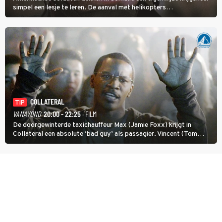
simpel een lesje te leren. De aanval met helikopters
verloopt in Black Hawk down dramatisch.
COLLATERAL
TIP
VANAVOND
20:00 - 22:25
· FILM
De doorgewinterde taxichauffeur Max (Jamie Foxx) krijgt in
Collateral een absolute ‘bad guy’ als passagier. Vincent (Tom
Cruise) heeft hem nodig om hem de stad door te loodsen om een
wel heel lugubere reden.