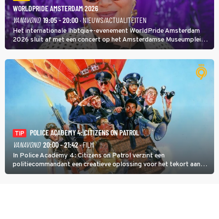
WORLDPRIDE AMSTERDAM 2026
VANAVOND
19:05 - 20:00
· NIEUWS/ACTUALITEITEN
Het internationale lhbtqia+-evenement WorldPride Amsterdam
2026 sluit af met een concert op het Amsterdamse Museumplein.
Anita Doth is een van de optredende artiesten. In de jaren 90
veroverde ze de wereld als zangeres van 2Unlimited.
POLICE ACADEMY 4: CITIZENS ON PATROL
TIP
VANAVOND
20:00 - 21:42
· FILM
In Police Academy 4: Citizens on Patrol verzint een
politiecommandant een creatieve oplossing voor het tekort aan
agenten.