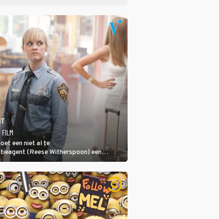
IT
· FILM
oet een niet al te
tieagent (Reese Witherspoon) een
ns gangsterliefje (Sofía Vergara)
n corrupte agenten en moordlustige