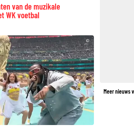
nten van de muzikale
et WK voetbal
©
Meer nieuws v