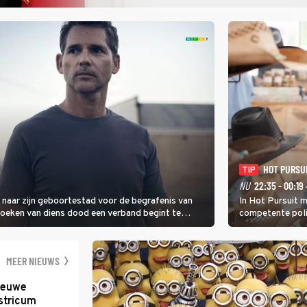
HOT PURSU
TIP
NU
22:35 - 00:19
g naar zijn geboortestad voor de begrafenis van
In Hot Pursuit m
rzoeken van diens dood een verband begint te
competente poli
Latijns-Amerikaa
beschermen tege
maffiatypes.
MEER NIEUWS
nieuwe
stricum