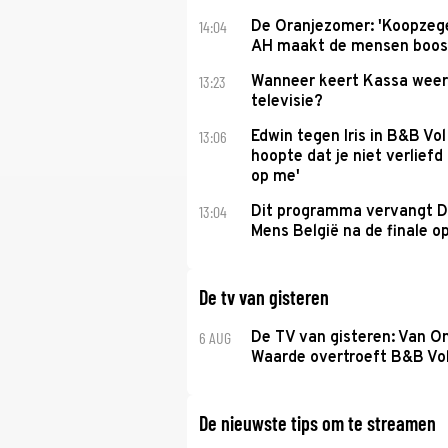
14:04
De Oranjezomer: 'Koopzeg
AH maakt de mensen boos
13:23
Wanneer keert Kassa weer
televisie?
13:06
Edwin tegen Iris in B&B Vol 
hoopte dat je niet verlief
op me'
13:04
Dit programma vervangt D
Mens België na de finale o
De tv van gisteren
6 AUG
De TV van gisteren: Van O
Waarde overtroeft B&B Vol
De nieuwste tips om te streamen