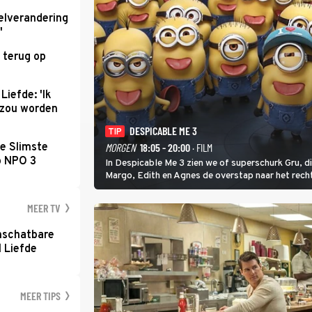
elverandering
'
 terug op
Liefde: 'Ik
d zou worden
DESPICABLE ME 3
TIP
e Slimste
MORGEN
18:05 - 20:00
· FILM
p NPO 3
In Despicable Me 3 zien we of superschurk Gru, d
Margo, Edith en Agnes de overstap naar het rech
blijven.
MEER TV
nschatbare
 Liefde
MEER TIPS