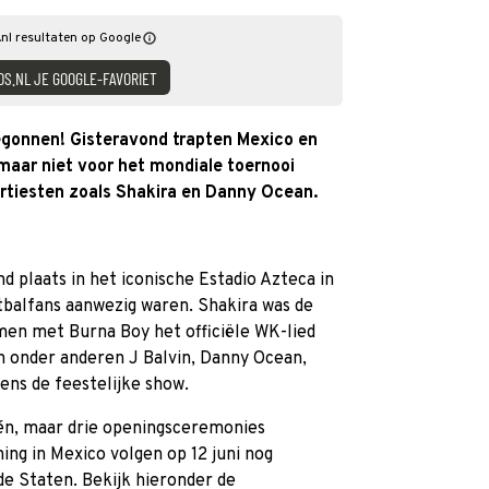
nl resultaten op Google
DS.NL JE GOOGLE-FAVORIET
begonnen! Gisteravond trapten Mexico en
 maar niet voor het mondiale toernooi
artiesten zoals Shakira en Danny Ocean.
 plaats in het iconische Estadio Azteca in
balfans aanwezig waren. Shakira was de
men met Burna Boy het officiële WK-lied
n onder anderen J Balvin, Danny Ocean,
ens de feestelijke show.
 één, maar drie openingsceremonies
ning in Mexico volgen op 12 juni nog
e Staten. Bekijk hieronder de