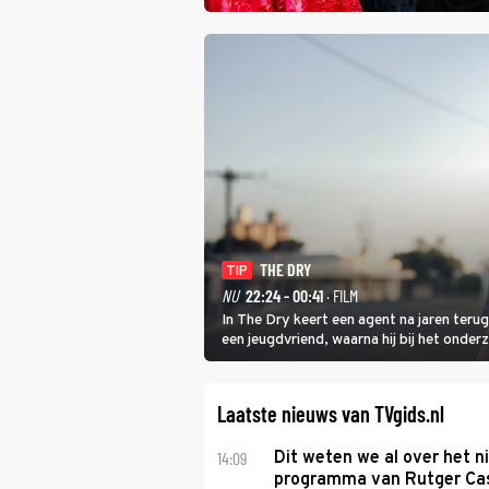
THE DRY
TIP
NU
22:24 - 00:41
· FILM
In The Dry keert een agent na jaren teru
een jeugdvriend, waarna hij bij het onde
vermoeden met een oude zaak.
Laatste nieuws van TVgids.nl
14:09
Dit weten we al over het 
programma van Rutger Ca