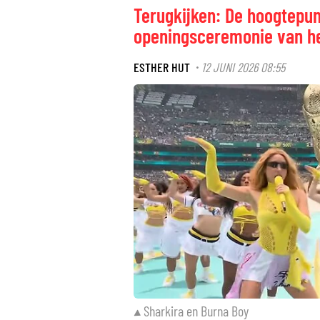
Terugkijken: De hoogtepu
openingsceremonie van h
ESTHER HUT
12 JUNI 2026 08:55
·
Sharkira en Burna Boy