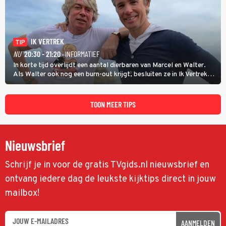
IK VERTREK
TIP
NU
20:30 - 21:20
· INFORMATIEF
In korte tijd overlijdt een aantal dierbaren van Marcel en Walter.
Als Walter ook nog een burn-out krijgt, besluiten ze in Ik Vertrek
een nieuwe start te maken door een B&B in Spanje te openen, waar
ze een moeizame start beleven. (HH)
TOON MEER TIPS
Nieuwsbrief
Schrijf je in voor de gratis TVgids.nl nieuwsbrief en
ontvang iedere dag de leukste kijktips direct in jouw
mailbox!
AANMELDEN