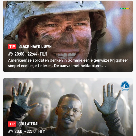
BLACK HAWK DOWN
TIP
NU
20:00 - 22:44
· FILM
Amerikaanse soldaten denken in Somalië een eigenwijze krijgsheer
simpel een lesje te leren. De aanval met helikopters
verloopt in Black Hawk down dramatisch.
COLLATERAL
TIP
NU
20:01 - 22:10
· FILM