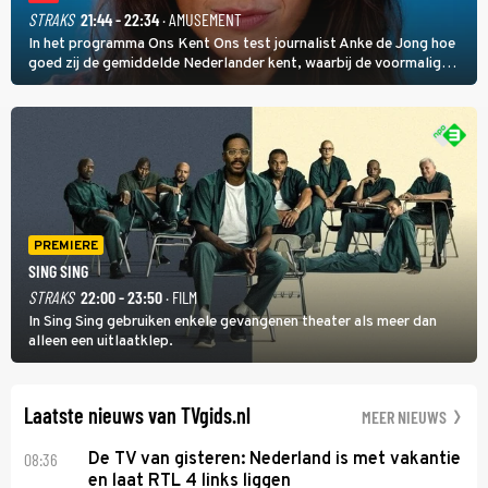
STRAKS
21:44 - 22:34
· AMUSEMENT
In het programma Ons Kent Ons test journalist Anke de Jong hoe
goed zij de gemiddelde Nederlander kent, waarbij de voormalig
hoofdredacteur van modebladen Glamour en Elle het samen met
rapper Keizer opneemt tegen Edson da Graça en Marc-Marie
Huijbregts.
PREMIERE
SING SING
STRAKS
22:00 - 23:50
· FILM
In Sing Sing gebruiken enkele gevangenen theater als meer dan
alleen een uitlaatklep.
Laatste nieuws van TVgids.nl
MEER NIEUWS
08:36
De TV van gisteren: Nederland is met vakantie
en laat RTL 4 links liggen