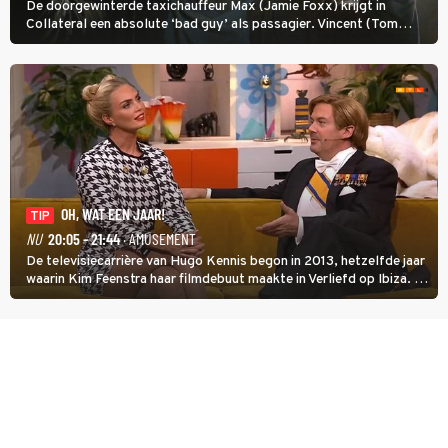
De doorgewinterde taxichauffeur Max (Jamie Foxx) krijgt in
Collateral een absolute ‘bad guy’ als passagier. Vincent (Tom
Cruise) heeft hem nodig om hem de stad door te loodsen om een
wel heel lugubere reden.
OH, WAT EEN JAAR!
TIP
NU
20:05 - 21:44
· AMUSEMENT
De televisiecarrière van Hugo Kennis begon in 2013, hetzelfde jaar
waarin Kim Feenstra haar filmdebuut maakte in Verliefd op Ibiza. In
Oh, Wat een Jaar! wordt duidelijk wat ze nog meer weten van het
jaar waarin ze allebei eindtwintigers waren.