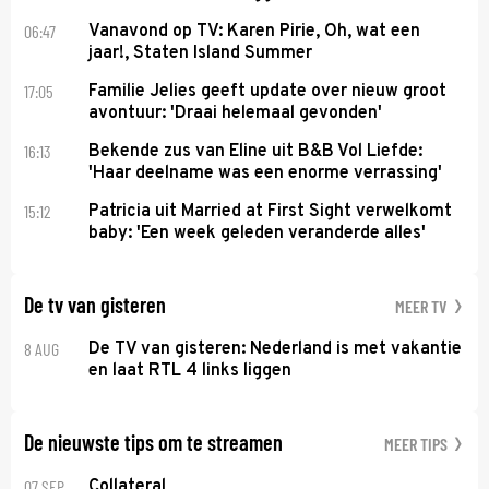
06:47
Vanavond op TV: Karen Pirie, Oh, wat een
jaar!, Staten Island Summer
17:05
Familie Jelies geeft update over nieuw groot
avontuur: 'Draai helemaal gevonden'
16:13
Bekende zus van Eline uit B&B Vol Liefde:
'Haar deelname was een enorme verrassing'
15:12
Patricia uit Married at First Sight verwelkomt
baby: 'Een week geleden veranderde alles'
De tv van gisteren
MEER TV
8 AUG
De TV van gisteren: Nederland is met vakantie
en laat RTL 4 links liggen
De nieuwste tips om te streamen
MEER TIPS
07 SEP
Collateral