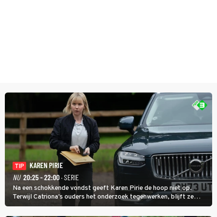
KAREN PIRIE
TIP
NU
20:25 - 22:00
· SERIE
Na een schokkende vondst geeft Karen Pirie de hoop niet op.
Terwijl Catriona's ouders het onderzoek tegenwerken, blijft ze
speuren naar Adam. In deze slotaflevering van Karen Pirie leidt het
spoor via Frankrijk en Italië naar Malta.