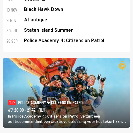
10 NOV
Black Hawk Down
21 NOV
Atlantique
30 JUL
Staten Island Summer
26 SEP
Police Academy 4: Citizens on Patrol
POLICE ACADEMY 4: CITIZENS ON PATROL
TIP
NU
20:00 - 21:42
· FILM
In Police Academy 4: Citizens on Patrol verzint een
politiecommandant een creatieve oplossing voor het tekort aan
agenten.