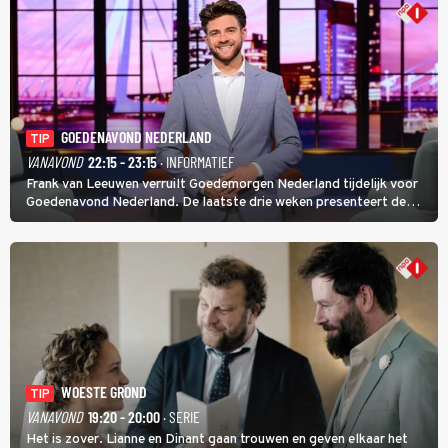
GOEDENAVOND NEDERLAND
TIP
VANAVOND
22:15 - 23:15
· INFORMATIEF
Frank van Leeuwen verruilt Goedemorgen Nederland tijdelijk voor
Goedenavond Nederland. De laatste drie weken presenteert de
journalist en De Slimste Mens-winnaar deze avondtalkshow om en
om met Sam Hagens, die er al vanaf het begin bij is.
WOESTE GROND
TIP
VANAVOND
19:20 - 20:00
· SERIE
Het is zover. Lianne en Dinant gaan trouwen en geven elkaar het