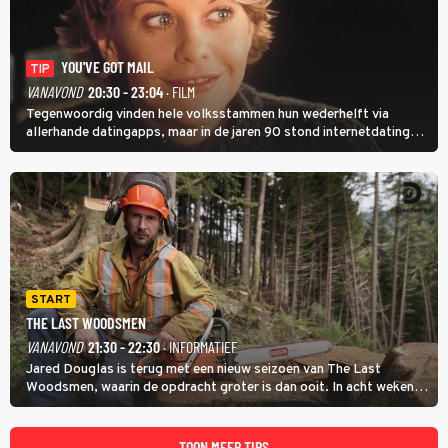
YOU'VE GOT MAIL
TIP
VANAVOND
20:30 - 23:04
· FILM
Tegenwoordig vinden hele volksstammen hun wederhelft via
allerhande datingapps, maar in de jaren 90 stond internetdating
nog in de kinderschoenen. In de film You've Got Mail zie je dat
terug.
START
THE LAST WOODSMEN
VANAVOND
21:30 - 22:30
· INFORMATIEF
Jared Douglas is terug met een nieuw seizoen van The Last
Woodsmen, waarin de opdracht groter is dan ooit. In acht weken
tijd probeert hij een miljoen dollar bij elkaar te vergaren om de
toekomst van het houthakkersbedrijf te verzekeren.
TOON MEER TIPS