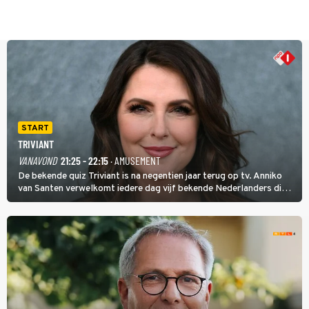
START
TRIVIANT
VANAVOND
21:25 - 22:15
· AMUSEMENT
De bekende quiz Triviant is na negentien jaar terug op tv. Anniko
van Santen verwelkomt iedere dag vijf bekende Nederlanders die
vragen beantwoorden in verschillende categorieën. De beste
speler gaat direct door naar de finaleweek.