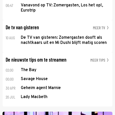
06:47
Vanavond op TV: Zomergasten, Los het op!,
Eurotrip
De tv van gisteren
MEER TV
10 AUG
De TV van gisteren: Zomergasten dooft als
nachtkaars uit en Mi Dushi blijft matig scoren
De nieuwste tips om te streamen
MEER TIPS
02:00
The Bay
00:00
Savage House
30 APR
Geheim agent Marnie
20 JUL
Lady Macbeth