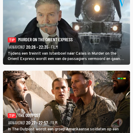
MURDER ON THE ORIENT EXPRESS
TIP
VANAVOND
20:26 - 22:35
· FILM
Tijdens een treinrit van Istanboel naar Calais in Murder on the
Orient Express wordt een van de passagiers vermoord en gaan
detective Hercule Poirot en zijn snor uitzoeken wie van de andere
treinreizigers de dader is.
THE OUTPOST
TIP
VANAVOND
20:27 - 22:57
· FILM
In The Outpost wordt een groep Amerikaanse soldaten op een