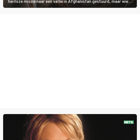
heilloze missie naar een vallei in Afghanistan gestuurd, maar wie
overleeft daar een aanval?