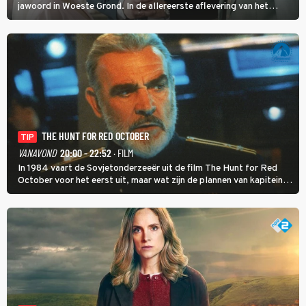
jawoord in Woeste Grond. In de allereerste aflevering van het
eerste seizoen kwam Lianne vanuit de Randstad naar Twente. Daar
is ze inmiddels helemaal op haar plek.
THE HUNT FOR RED OCTOBER
TIP
VANAVOND
20:00 - 22:52
· FILM
In 1984 vaart de Sovjetonderzeeër uit de film The Hunt for Red
October voor het eerst uit, maar wat zijn de plannen van kapitein
Marko Ramius?