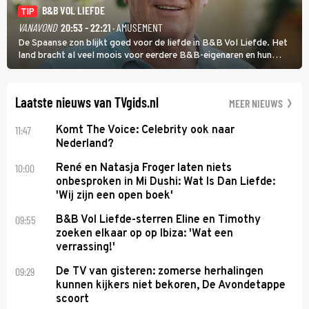
B&B VOL LIEFDE
TIP
VANAVOND
20:53 - 22:21
· AMUSEMENT
De Spaanse zon blijkt goed voor de liefde in B&B Vol Liefde. Het
land bracht al veel moois voor eerdere B&B-eigenaren en hun
partners. Ook Paul runt zijn gastenverblijf in Spanje. De 62-jarige
weduwnaar stuurt aan op een nieuw hoofdstuk.
Laatste nieuws van TVgids.nl
MEER NIEUWS
11:47
Komt The Voice: Celebrity ook naar
Nederland?
10:00
René en Natasja Froger laten niets
onbesproken in Mi Dushi: Wat Is Dan Liefde:
'Wij zijn een open boek'
09:55
B&B Vol Liefde-sterren Eline en Timothy
zoeken elkaar op op Ibiza: 'Wat een
verrassing!'
09:29
De TV van gisteren: zomerse herhalingen
kunnen kijkers niet bekoren, De Avondetappe
scoort