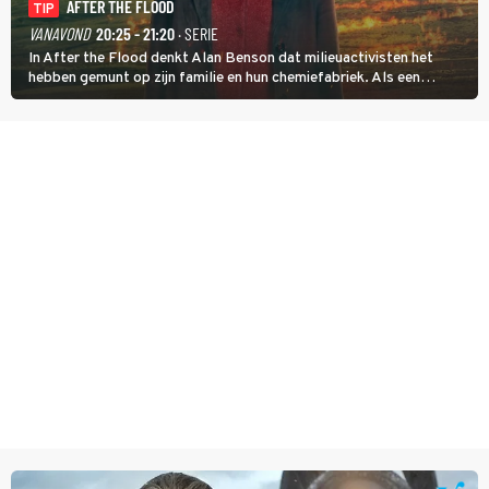
AFTER THE FLOOD
TIP
VANAVOND
20:25 - 21:20
· SERIE
In After the Flood denkt Alan Benson dat milieuactivisten het
hebben gemunt op zijn familie en hun chemiefabriek. Als een
brandende boodschap in het veen de boel op scherp zet, besluit
Jo Marshall de jonge Finn Allen aan de tand te voelen.