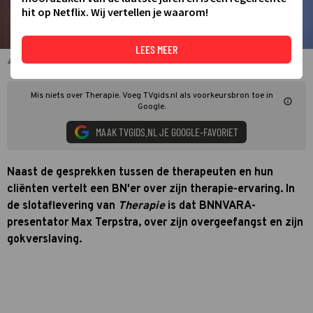
hit op Netflix. Wij vertellen je waarom!
LEES MEER
Max Terpstra voor Therapie
Mis niets over Therapie. Voeg TVgids.nl als voorkeursbron toe in
Google.
MAAK TVGIDS.NL JE GOOGLE-FAVORIET
Naast de gesprekken tussen de therapeuten en hun
cliënten vertelt een BN'er over zijn therapie-ervaring. In
de slotaflevering van
Therapie
is dat BNNVARA-
presentator Max Terpstra, over zijn overgeefangst en zijn
gokverslaving.