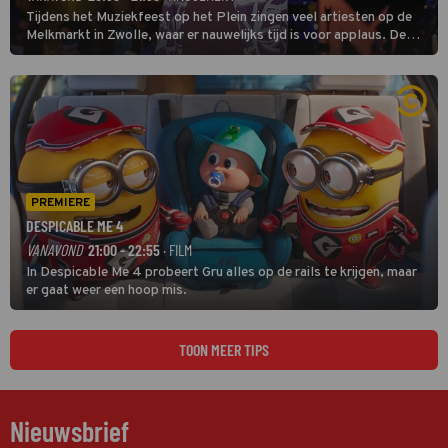
Tijdens het Muziekfeest op het Plein zingen veel artiesten op de
Melkmarkt in Zwolle, waar er nauwelijks tijd is voor applaus. De
grootste namen zijn André Hazes, Jannes, René Froger en
natuurlijk Rutger van Barneveld met zijn hit Zwoele Zomernachten.
PREMIERE
DESPICABLE ME 4
VANAVOND
21:00 - 22:55
· FILM
In Despicable Me 4 probeert Gru alles op de rails te krijgen, maar
er gaat weer een hoop mis.
TOON MEER TIPS
Nieuwsbrief