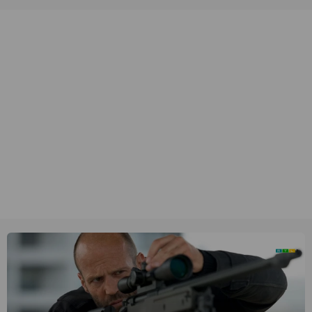
unieke amateurbeelden uit verschillende decennia. (HH)