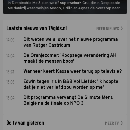
In Despicable Me 3 zien we of superschurk Gru, die in Despicable
Me dankzij weesmeisjes Margo, Edith en Agnes de overstap naar
het rechte pad maakte, ook op dat pad weet te blijven.
Laatste nieuws van TVgids.nl
MEER NIEUWS
14:09
Dit weten we al over het nieuwe programma
van Rutger Castricum
14:04
De Oranjezomer: 'Koopzegelverandering AH
maakt de mensen boos'
13:23
Wanneer keert Kassa weer terug op televisie?
13:06
Edwin tegen Iris in B&B Vol Liefde: 'Ik hoopte
dat je niet verliefd zou worden op me'
13:04
Dit programma vervangt De Slimste Mens
België na de finale op NPO 3
De tv van gisteren
MEER TV