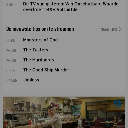
6 AUG
De TV van gisteren: Van Onschatbare Waarde
overtroeft B&B Vol Liefde
De nieuwste tips om te streamen
MEER TIPS
00:00
Monsters of God
24 JUL
The Tasters
24 JUL
The Hardacres
01 DEC
The Good Ship Murder
07 AUG
Jobless