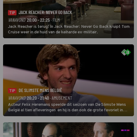
JACK REACHER: NEVER GO BACK
TIP
VANAVOND
20:00 - 22:25
· FILM
Jack Reacher is terug! In Jack Reacher: Never Go Back kruipt Tom
Cruise weer in de huid van de keiharde ex-militair.
DE SLIMSTE MENS BELGIË
TIP
VANAVOND
20:20 - 21:40
· AMUSEMENT
Acteur Felix Heremans speelde dit seizoen van De Slimste Mens
België al tien afleveringen en hij is dan ook de grote favoriet in
deze seizoensfinale. En er is Nederlandse inbreng, want komiek
Soundos El Ahmadi neemt plaats aan de jurytafel.