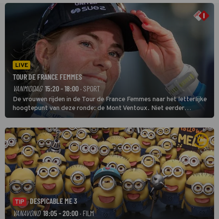
LIVE
TOUR DE FRANCE FEMMES
VANMIDDAG
15:20 - 18:00
· SPORT
De vrouwen rijden in de Tour de France Femmes naar het letterlijke
hoogtepunt van deze ronde: de Mont Ventoux. Niet eerder
finishten de vrouwen voor deze koers op deze kale col uit de
buitencategorie. De aanloop naar de slotklim is vlak.
DESPICABLE ME 3
TIP
VANAVOND
18:05 - 20:00
· FILM