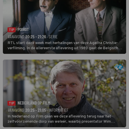
POIROT
TIP
VANAVOND
20:25 - 21:26
· SERIE
RTL start deze week met herhalingen van deze Agatha Christie-
verfilming. In de allereerste aflevering uit 1989 gaat de Belgische
speurder op zoek naar een vermiste kok. Poirot raakt al snel
verwikkeld in een moordzaak. (HH)
NEDERLAND OP FILM
TIP
VANAVOND
20:25 - 21:05
· INFORMATIEF
In Nederland op Film gaan we deze aflevering terug naar het
zelfvoorzienende dorp van weleer, waarbij presentator Wim
Daniëls de kijkers meeneemt op reis door de tijd aan de hand van