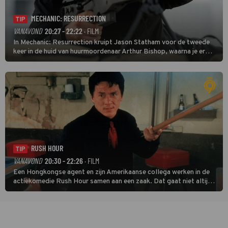
MECHANIC: RESURRECTION
TIP
VANAVOND
20:27 - 22:22
· FILM
In Mechanic: Resurrection kruipt Jason Statham voor de tweede
keer in de huid van huurmoordenaar Arthur Bishop, waarna je er
donder op kunt zeggen dat er van Bishops geplande pensioen niet
veel terechtkomt.
RUSH HOUR
TIP
VANAVOND
20:30 - 22:26
· FILM
Een Hongkongse agent en zijn Amerikaanse collega werken in de
actiekomedie Rush Hour samen aan een zaak. Dat gaat niet altijd
van een leien dakje.