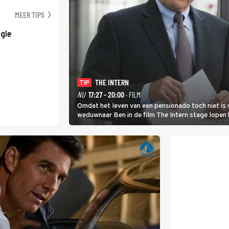
MEER TIPS
gle
THE INTERN
TIP
NU
17:27 - 20:00
· FILM
Omdat het leven van een pensionado toch niet is 
weduwnaar Ben in de film The Intern stage lopen 
gouden zet blijkt te zijn.