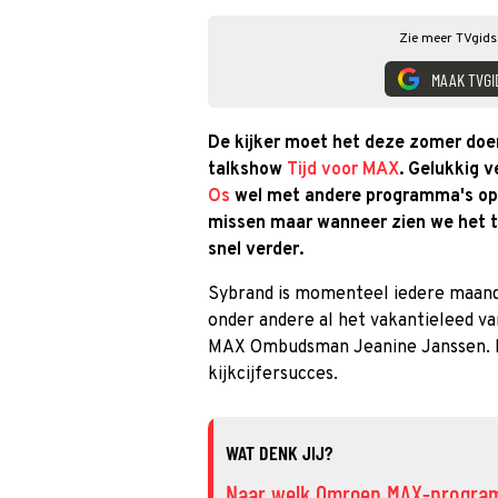
Zie meer TVgids.
MAAK TVGI
De kijker moet het deze zomer do
talkshow
Tijd voor MAX
. Gelukkig 
Os
wel met andere programma's op 
missen maar wanneer zien we het t
snel verder.
Sybrand is momenteel iedere maand
onder andere al het vakantieleed 
MAX Ombudsman Jeanine Janssen. Da
kijkcijfersucces.
WAT DENK JIJ?
Naar welk Omroep MAX-programma