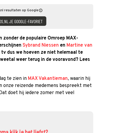
nl resultaten op Google
DS.NL JE GOOGLE-FAVORIET
en zonder de populaire Omroep MAX-
verschijnen
Sybrand Niessen
en
Martine van
tv dus we hoeven ze niet helemaal te
weetal weer terug in de vooravond? Lees
ag te zien in
MAX Vakantieman
, waarin hij
van onze reizende medemens bespreekt met
t doet hij iedere zomer met veel
 kijk je het liefst?