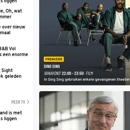
s liggen
e, Oh, wat
Summer
e over nieuw
emaal
 B&B Vol
as een enorme
PREMIERE
SING SING
t Sight
VANAVOND
22:00 - 23:50
· FILM
ek geleden
In Sing Sing gebruiken enkele gevangenen theater 
MEER TV
and is met
s liggen