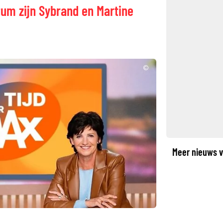
tum zijn Sybrand en Martine
©
Meer nieuws v