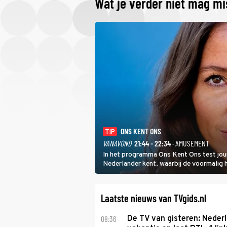
Wat je verder niet mag m
ONS KENT ONS
TIP
VANAVOND
21:44 - 22:34
· AMUSEMENT
In het programma Ons Kent Ons test jou
Nederlander kent, waarbij de voormalig
het samen met rapper Keizer opneemt te
Laatste nieuws van TVgids.nl
08:36
De TV van gisteren: Nederl