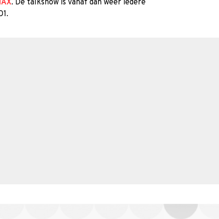
MAX
. De talkshow is vanaf dan weer iedere
O1.