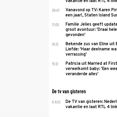
vakantie en laat RTL 4 link
06:47
Vanavond op TV: Karen Piri
een jaar!, Staten Island 
17:05
Familie Jelies geeft updat
groot avontuur: 'Draai hel
gevonden'
16:13
Bekende zus van Eline uit
Liefde: 'Haar deelname w
verrassing'
15:12
Patricia uit Married at Firs
verwelkomt baby: 'Een we
veranderde alles'
De tv van gisteren
8 AUG
De TV van gisteren: Nederl
vakantie en laat RTL 4 link