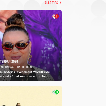
ALLE TIPS
TERDAM 2026
· NIEUWS/ACTUALITEITEN
ale lhbtqia+-evenement WorldPride
sluit af met een concert op het
eumplein. Anita Doth is een van de
sten. In de jaren 90 veroverde ze de
eres van 2Unlimited.