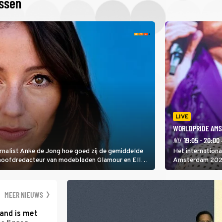
issen
LIVE
WORLDPRIDE AMS
NU
19:05 - 20:00
rnalist Anke de Jong hoe goed zij de gemiddelde
Het internation
 hoofdredacteur van modebladen Glamour en Elle
Amsterdam 2026 
gen Edson da Graça en Marc-Marie Huijbregts.
Amsterdamse Mus
optredende artie
wereld als zang
MEER NIEUWS
and is met