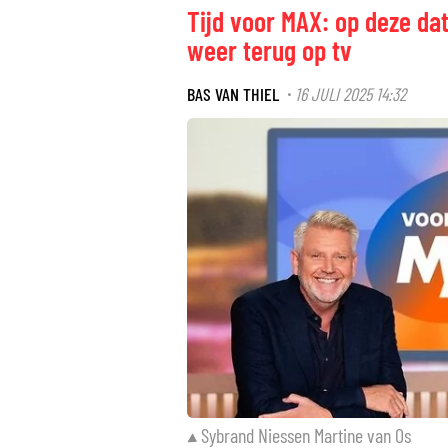
Tijd voor MAX: op deze da
weer terug op tv
BAS VAN THIEL
16 JULI 2025 14:32
·
Sybrand Niessen Martine van Os