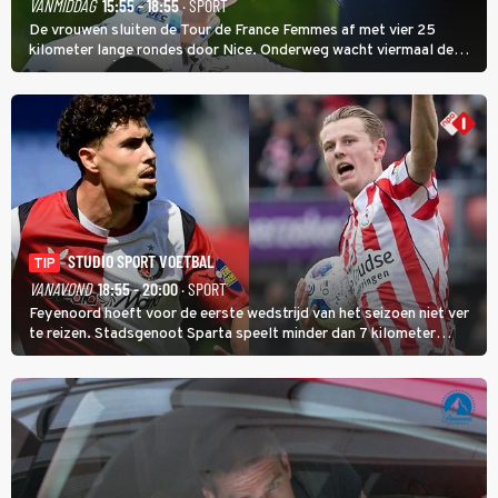
VANMIDDAG
15:55 - 18:55
· SPORT
De vrouwen sluiten de Tour de France Femmes af met vier 25
kilometer lange rondes door Nice. Onderweg wacht viermaal de
zware Col d'Èze. Aan de finish op de Promenade des Anglais krijgt
de eindwinnaar de laatste gele trui.
STUDIO SPORT VOETBAL
TIP
VANAVOND
18:55 - 20:00
· SPORT
Feyenoord hoeft voor de eerste wedstrijd van het seizoen niet ver
te reizen. Stadsgenoot Sparta speelt minder dan 7 kilometer
verderop. Feyenoord trok de Spaanse spits Nacho Ferri aan van
KVC Westerlo uit België.