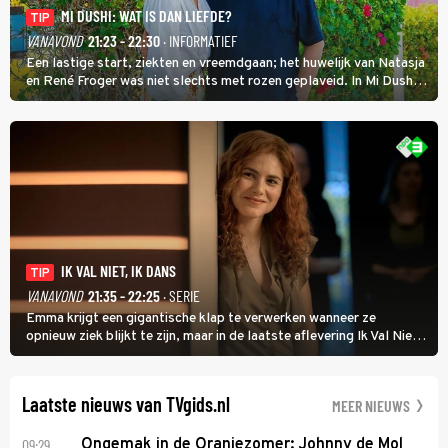
MI DUSHI: WAT IS DAN LIEFDE?
TIP
VANAVOND
21:23 - 22:30
· INFORMATIEF
Een lastige start, ziekten en vreemdgaan; het huwelijk van Natasja
en René Froger was niet slechts met rozen geplaveid. In Mi Dushi:
Wat Is Dan Liefde? neemt Wilfred Genee het showbizzkoppel mee
uit vissen om het over de liefde te hebben.
IK VAL NIET, IK DANS
TIP
VANAVOND
21:35 - 22:25
· SERIE
Emma krijgt een gigantische klap te verwerken wanneer ze
opnieuw ziek blijkt te zijn, maar in de laatste aflevering Ik Val Niet,
Ik Dans laat ze zien dat ze niet van plan is op te geven, zelfs als ze
daarvoor een ingrijpende operatie moet ondergaan.
Laatste nieuws van TVgids.nl
MEER NIEUWS
09:29
Ongemak in de Oranjezomer: Johnny de Mol