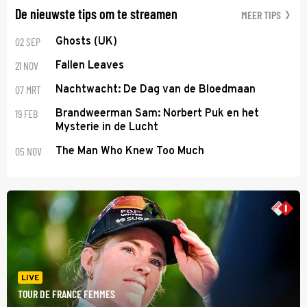
De nieuwste tips om te streamen
MEER TIPS
02 SEP
Ghosts (UK)
21 NOV
Fallen Leaves
07 MRT
Nachtwacht: De Dag van de Bloedmaan
19 FEB
Brandweerman Sam: Norbert Puk en het
Mysterie in de Lucht
05 NOV
The Man Who Knew Too Much
LIVE
TOUR DE FRANCE FEMMES