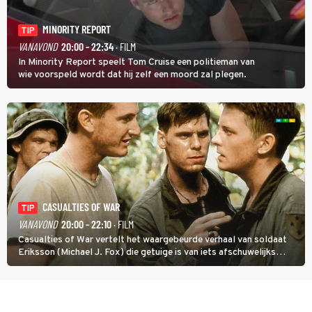
MINORITY REPORT
TIP
VANAVOND
20:00 - 22:34
· FILM
In Minority Report speelt Tom Cruise een politieman van
wie voorspeld wordt dat hij zelf een moord zal plegen.
CASUALTIES OF WAR
TIP
VANAVOND
20:00 - 22:10
· FILM
Casualties of War vertelt het waargebeurde verhaal van soldaat
Eriksson (Michael J. Fox) die getuige is van iets afschuwelijks
tijdens de Vietnamoorlog. Hij besluit uit de school te klappen.