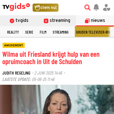
stem nu!
tvgids
streaming
nieuws
N
REALITY
SERIE
FILM
STREAMING
GOUDEN TELEVIZIER-RING
AMUSEMENT
Wilma uit Friesland krijgt hulp van een
opruimcoach in Uit de Schulden
JUDITH REGELING
2 JUNI 2025 14:46
·
·
LAATSTE UPDATE:
05-06-25 11:46
©