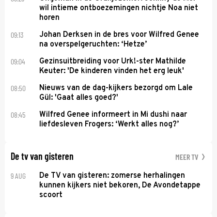
wil intieme ontboezemingen nichtje Noa niet
horen
09:13
Johan Derksen in de bres voor Wilfred Genee
na overspelgeruchten: ‘Hetze’
09:04
Gezinsuitbreiding voor Urk!-ster Mathilde
Keuter: 'De kinderen vinden het erg leuk'
08:50
Nieuws van de dag-kijkers bezorgd om Lale
Gül: 'Gaat alles goed?'
08:45
Wilfred Genee informeert in Mi dushi naar
liefdesleven Frogers: ‘Werkt alles nog?’
De tv van gisteren
MEER TV
9 AUG
De TV van gisteren: zomerse herhalingen
kunnen kijkers niet bekoren, De Avondetappe
scoort