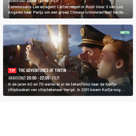
VANAVOND
20:00 - 21:45
· FILM
Commissaris Lee en agent Carter reizen in Rush Hour 3 van Los
Angeles naar Parijs om een groep Chinese criminelen met harde
hand aan te pakken.
THE ADVENTURES OF TINTIN
TIP
VANAVOND
20:00 - 22:05
· FILM
In de jaren 60 en 70 waren er al de tekenfilms naar de Kuifje-
stripboeken van striptekenaar Hergé. In 2011 kwam Kuifje nog
meer tot leven in The Adventures of Tintin van Steven Spielberg.