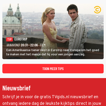
identiteit: grenzeloos, absurd en vol angsten'.
EUROTRIP
TIP
VANAVOND
20:31 - 22:06
· FILM
Een Amerikaanse tiener reist in Eurotrip naar Europa om het goed
te maken met het meisje dat hij voor een jongen aanzag.
TOON MEER TIPS
Nieuwsbrief
Schrijf je in voor de gratis TVgids.nl nieuwsbrief en
ontvang iedere dag de leukste kijktips direct in jouw