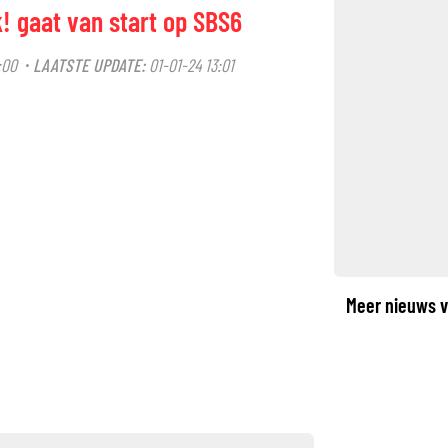
k! gaat van start op SBS6
:00
LAATSTE UPDATE:
01-01-24 13:01
·
©
Meer nieuws v