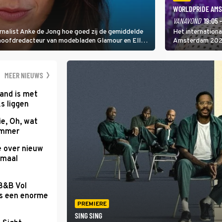
WORLDPRIDE AMS
VANAVOND
19:05 
rnalist Anke de Jong hoe goed zij de gemiddelde
Het internation
 hoofdredacteur van modebladen Glamour en Elle
Amsterdam 2026 
gen Edson da Graça en Marc-Marie Huijbregts.
Amsterdamse Mus
optredende artie
wereld als zang
MEER NIEUWS
and is met
s liggen
e, Oh, wat
Summer
e over nieuw
emaal
 B&B Vol
as een enorme
PREMIERE
SING SING