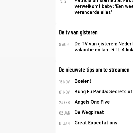
15:12
Patricia uit Married at Firs
verwelkomt baby: 'Een we
veranderde alles'
De tv van gisteren
8 AUG
De TV van gisteren: Nederl
vakantie en laat RTL 4 link
De nieuwste tips om te streamen
16 NOV
Boeien!
01 NOV
Kung Fu Panda: Secrets of 
23 FEB
Angels One Five
02 JAN
De Wegpiraat
01 JAN
Great Expectations