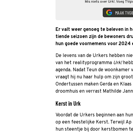
Mis niets over Urk!. Voeg TVgi
MAAK TVGI
Er valt weer genoeg te beleven in h
tiende seizoen zijn de bewoners dr
hun goede voornemens voor 2024 en
De levens van de Urkers hebben niet
van het realityprogramma
Urk!
hebb
agenda. Nadat Teun de woonkamer va
vraagt hij nu haar hulp om zijn groo
Ondertussen maken Gerda en Klaas z
droomhuis en verrast Mathilde Jann
Kerst in Urk
Voordat de Urkers beginnen aan hun
op een feestelijke Kerst. Terwijl A
hun steentje bij door kerstbomen t