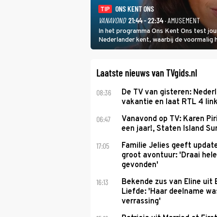
ONS KENT ONS
TIP
VANAVOND
21:44 - 22:34
· AMUSEMENT
In het programma Ons Kent Ons test jou
Nederlander kent, waarbij de voormalig
het samen met rapper Keizer opneemt te
Laatste nieuws van TVgids.nl
08:36
De TV van gisteren: Nederl
vakantie en laat RTL 4 link
06:47
Vanavond op TV: Karen Piri
een jaar!, Staten Island 
17:05
Familie Jelies geeft updat
groot avontuur: 'Draai hel
gevonden'
16:13
Bekende zus van Eline uit
Liefde: 'Haar deelname w
verrassing'