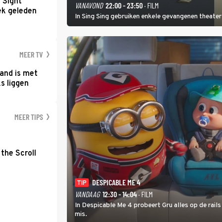
t Sight
VANAVOND
22:00 - 23:50
· FILM
ek geleden
In Sing Sing gebruiken enkele gevangenen theater 
MEER TV
and is met
s liggen
MEER TIPS
the Scroll
DESPICABLE ME 4
TIP
VANDAAG
12:30 - 14:04
· FILM
In Despicable Me 4 probeert Gru alles op de rails
mis.