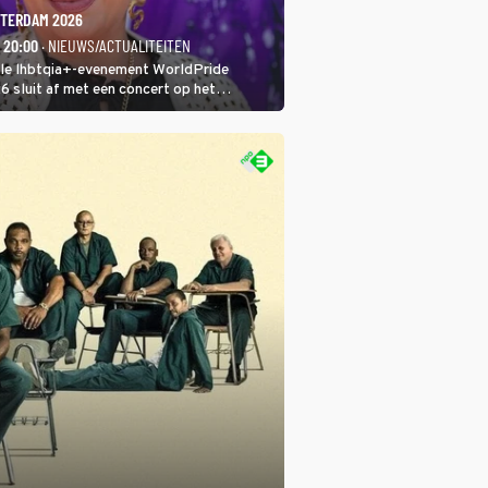
TERDAM 2026
- 20:00
· NIEUWS/ACTUALITEITEN
ale lhbtqia+-evenement WorldPride
sluit af met een concert op het
eumplein. Anita Doth is een van de
sten. In de jaren 90 veroverde ze de
eres van 2Unlimited.