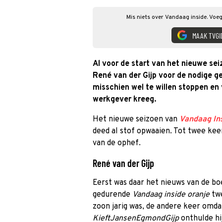
Mis niets over Vandaag inside. Voeg
MAAK TVGI
Al voor de start van het nieuwe se
René van der Gijp voor de nodige ge
misschien wel te willen stoppen en 
werkgever kreeg.
Het nieuwe seizoen van
Vandaag In
deed al stof opwaaien. Tot twee kee
van de ophef.
René van der Gijp
Eerst was daar het nieuws van de boe
gedurende
Vandaag inside oranje
twe
zoon jarig was, de andere keer omda
KieftJansenEgmondGijp
onthulde hi