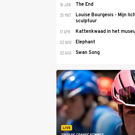
16 JAN
The End
25 MRT
Louise Bourgeois - Mijn lic
sculptuur
17 APR
Kattenkwaad in het muse
03 NOV
Elephant
02 AUG
Swan Song
LIVE
TOUR DE FRANCE FEMMES