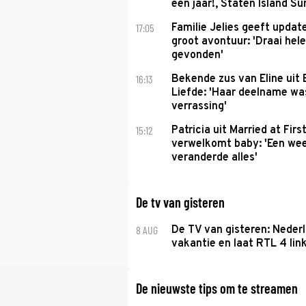
een jaar!, Staten Island 
17:05
Familie Jelies geeft updat
groot avontuur: 'Draai hel
gevonden'
16:13
Bekende zus van Eline uit
Liefde: 'Haar deelname w
verrassing'
15:12
Patricia uit Married at Firs
verwelkomt baby: 'Een we
veranderde alles'
De tv van gisteren
8 AUG
De TV van gisteren: Nederl
vakantie en laat RTL 4 link
De nieuwste tips om te streamen