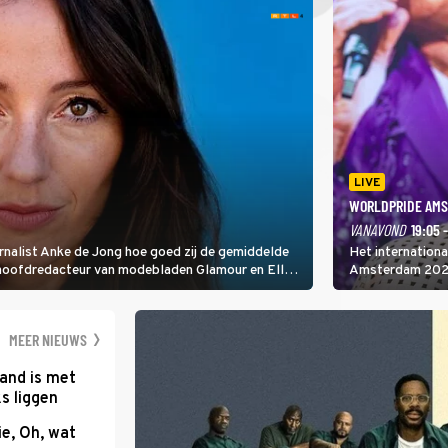
LIVE
WORLDPRIDE AMS
VANAVOND
19:05 
rnalist Anke de Jong hoe goed zij de gemiddelde
Het internation
 hoofdredacteur van modebladen Glamour en Elle
Amsterdam 2026 
gen Edson da Graça en Marc-Marie Huijbregts.
Amsterdamse Mus
optredende artie
wereld als zang
MEER NIEUWS
and is met
s liggen
e, Oh, wat