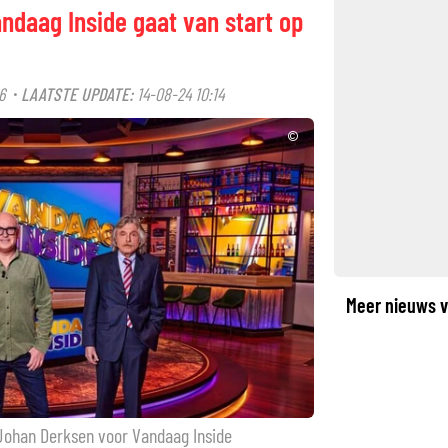
ndaag Inside gaat van start op
6
LAATSTE UPDATE:
14-08-24 10:14
·
©
Meer nieuws v
 Johan Derksen voor Vandaag Inside