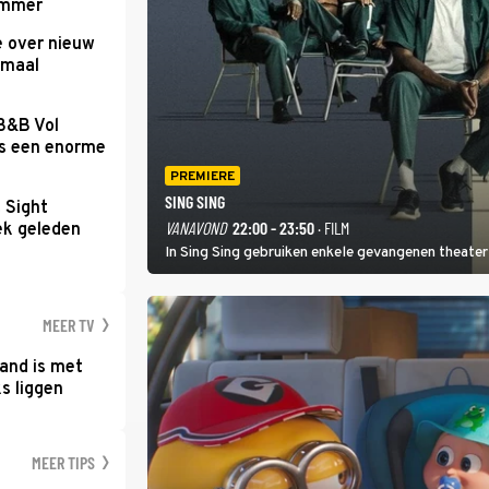
Summer
e over nieuw
emaal
 B&B Vol
as een enorme
PREMIERE
SING SING
t Sight
VANAVOND
22:00 - 23:50
· FILM
ek geleden
In Sing Sing gebruiken enkele gevangenen theater 
MEER TV
and is met
s liggen
MEER TIPS