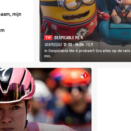
haam, mijn
um
DESPICABLE ME 4
TIP
VANMIDDAG
12:30 - 14:04
· FILM
In Despicable Me 4 probeert Gru alles op de rails
mis.