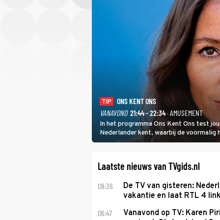
ONS KENT ONS
TIP
VANAVOND
21:44 - 22:34
· AMUSEMENT
In het programma Ons Kent Ons test jou
Nederlander kent, waarbij de voormalig
het samen met rapper Keizer opneemt te
Laatste nieuws van TVgids.nl
08:36
De TV van gisteren: Nederl
vakantie en laat RTL 4 link
06:47
Vanavond op TV: Karen Piri