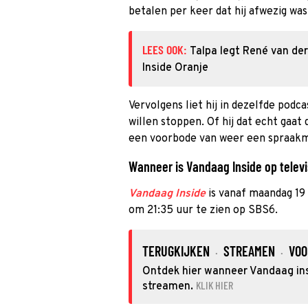
betalen per keer dat hij afwezig wa
LEES OOK:
Talpa legt René van de
Inside Oranje
Vervolgens liet hij in dezelfde podc
willen stoppen. Of hij dat echt gaat d
een voorbode van weer een spraakm
Wanneer is Vandaag Inside op televi
Vandaag Inside
is vanaf maandag 19
om 21:35 uur te zien op SBS6.
TERUGKIJKEN
STREAMEN
VOO
·
·
Ontdek hier wanneer Vandaag insi
KLIK HIER
streamen.