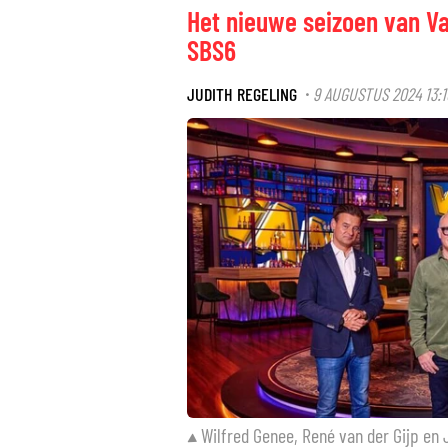
Het nieuwe seizoen van Va
SBS6
JUDITH REGELING
9 AUGUSTUS 2024 13:1
·
Wilfred Genee, René van der Gijp en