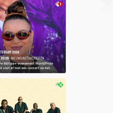
TERDAM 2026
- 20:00
· NIEUWS/ACTUALITEITEN
ale lhbtqia+-evenement WorldPride
sluit af met een concert op het
eumplein. Anita Doth is een van de
sten. In de jaren 90 veroverde ze de
eres van 2Unlimited.