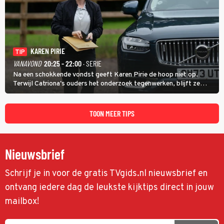
KAREN PIRIE
TIP
VANAVOND
20:25 - 22:00
· SERIE
Na een schokkende vondst geeft Karen Pirie de hoop niet op.
Terwijl Catriona's ouders het onderzoek tegenwerken, blijft ze
speuren naar Adam. In deze slotaflevering van Karen Pirie leidt het
spoor via Frankrijk en Italië naar Malta.
TOON MEER TIPS
Nieuwsbrief
Schrijf je in voor de gratis TVgids.nl nieuwsbrief en
ontvang iedere dag de leukste kijktips direct in jouw
mailbox!