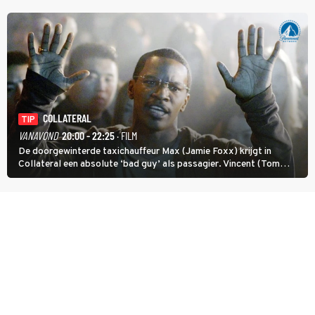
COLLATERAL
TIP
VANAVOND
20:00 - 22:25
· FILM
De doorgewinterde taxichauffeur Max (Jamie Foxx) krijgt in
Collateral een absolute ‘bad guy’ als passagier. Vincent (Tom
Cruise) heeft hem nodig om hem de stad door te loodsen om een
wel heel lugubere reden.