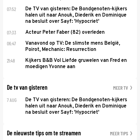
07:52
De TV van gisteren: De Bondgenoten-kijkers
halen uit naar Anouk, Diederik en Dominique
na besluit over Sayf: 'Hypocriet'
07:33
Acteur Peter Faber (82) overleden
06:47
Vanavond op TV: De slimste mens België,
Poirot, Mechanic: Resurrection
21:48
Kijkers B&B Vol Liefde gruwelen van Fred en
moedigen Yvonne aan
De tv van gisteren
MEER TV
7 AUG
De TV van gisteren: De Bondgenoten-kijkers
halen uit naar Anouk, Diederik en Dominique
na besluit over Sayf: 'Hypocriet'
De nieuwste tips om te streamen
MEER TIPS