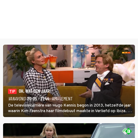
OH, WAT EEN JAAR!
TIP
VANAVOND
20:05 - 21:44
· AMUSEMENT
De televisiecarrière van Hugo Kennis begon in 2013, hetzelfde jaar
waarin Kim Feenstra haar filmdebuut maakte in Verliefd op Ibiza. In
Oh, Wat een Jaar! wordt duidelijk wat ze nog meer weten van het
jaar waarin ze allebei eindtwintigers waren.