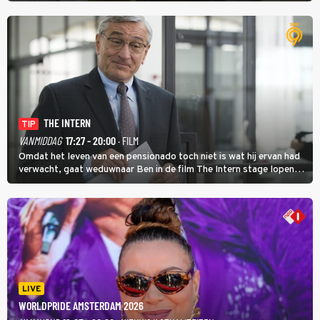
werk.
THE INTERN
TIP
VANMIDDAG
17:27 - 20:00
· FILM
Omdat het leven van een pensionado toch niet is wat hij ervan had
verwacht, gaat weduwnaar Ben in de film The Intern stage lopen
bij de hippe webwinkel van Jules, wat een gouden zet blijkt te zijn.
LIVE
WORLDPRIDE AMSTERDAM 2026