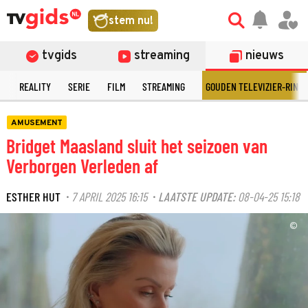
stem nu!
tvgids
streaming
nieuws
N
REALITY
SERIE
FILM
STREAMING
GOUDEN TELEVIZIER-RING
AMUSEMENT
Bridget Maasland sluit het seizoen van
Verborgen Verleden af
ESTHER HUT
7 APRIL 2025 16:15
LAATSTE UPDATE:
08-04-25 15:18
·
·
©