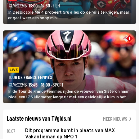
VANMIDDAG
13:00 - 14:50
· FILM
In Despicable Me 4 probeert Gru alles op de rails te krijgen, maar
er gaat weer een hoop mis.
LIVE
TOUR DE FRANCE FEMMES
VANMIDDAG
15:45 - 18:00
· SPORT
In de Tour de France Femmes rijden de vrouwen van Sisteron naar
Nice, een 175 kilometer lange rit met een geleidelijke klim in het
midden. Dat is mogelijk niet de zwaarste hindernis, dat is de
temperatuur. Het kan in Nice namelijk bloedheet worden.
Laatste nieuws van TVgids.nl
MEER NIEUWS
10:07
Dit programma komt in plaats van MAX
Vakantieman op NPO 1