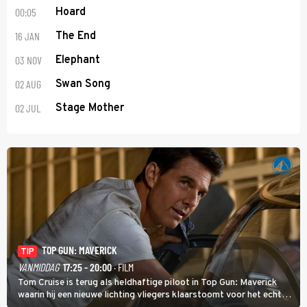
00:05
Hoard
16 JAN
The End
03 NOV
Elephant
02 AUG
Swan Song
02 JUL
Stage Mother
TOP GUN: MAVERICK
TIP
VANMIDDAG
17:25 - 20:00
· FILM
Tom Cruise is terug als heldhaftige piloot in Top Gun: Maverick
waarin hij een nieuwe lichting vliegers klaarstoomt voor het echte