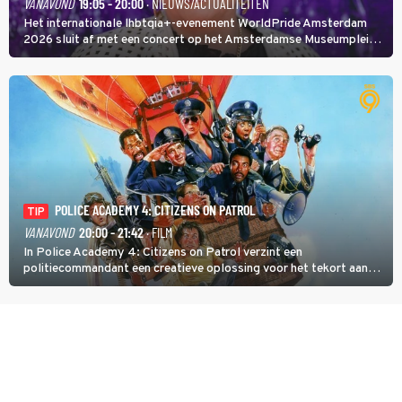
VANAVOND
19:05 - 20:00
· NIEUWS/ACTUALITEITEN
Het internationale lhbtqia+-evenement WorldPride Amsterdam
2026 sluit af met een concert op het Amsterdamse Museumplein.
Anita Doth is een van de optredende artiesten. In de jaren 90
veroverde ze de wereld als zangeres van 2Unlimited.
POLICE ACADEMY 4: CITIZENS ON PATROL
TIP
VANAVOND
20:00 - 21:42
· FILM
In Police Academy 4: Citizens on Patrol verzint een
politiecommandant een creatieve oplossing voor het tekort aan
agenten.