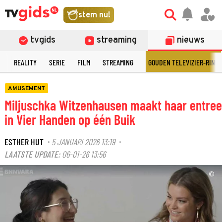
stem nu!
tvgids
streaming
nieuws
N
REALITY
SERIE
FILM
STREAMING
GOUDEN TELEVIZIER-RING
AMUSEMENT
Miljuschka Witzenhausen maakt haar entree
in Vier Handen op één Buik
ESTHER HUT
5 JANUARI 2026 13:19
·
·
LAATSTE UPDATE:
06-01-26 13:56
©