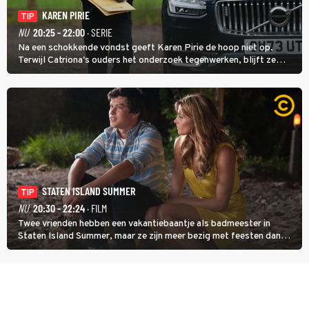
KAREN PIRIE
TIP
NU
20:25 - 22:00
· SERIE
Na een schokkende vondst geeft Karen Pirie de hoop niet op.
Terwijl Catriona's ouders het onderzoek tegenwerken, blijft ze
speuren naar Adam. In deze slotaflevering van Karen Pirie leidt het
spoor via Frankrijk en Italië naar Malta.
STATEN ISLAND SUMMER
TIP
NU
20:30 - 22:24
· FILM
Twee vrienden hebben een vakantiebaantje als badmeester in
Staten Island Summer, maar ze zijn meer bezig met feesten dan
met werken.