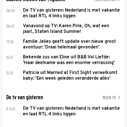
08:36
De TV van gisteren: Nederland is met vakantie
en laat RTL 4 links liggen
06:47
Vanavond op TV: Karen Pirie, Oh, wat een
jaar!, Staten Island Summer
17:05
Familie Jelies geeft update over nieuw groot
avontuur: 'Draai helemaal gevonden'
16:13
Bekende zus van Eline uit B&B Vol Liefde:
'Haar deelname was een enorme verrassing'
15:12
Patricia uit Married at First Sight verwelkomt
baby: 'Een week geleden veranderde alles'
De tv van gisteren
MEER TV
8 AUG
De TV van gisteren: Nederland is met vakantie
en laat RTL 4 links liggen