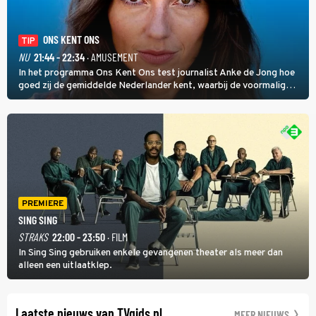
ONS KENT ONS
TIP
NU
21:44 - 22:34
· AMUSEMENT
In het programma Ons Kent Ons test journalist Anke de Jong hoe
goed zij de gemiddelde Nederlander kent, waarbij de voormalig
hoofdredacteur van modebladen Glamour en Elle het samen met
rapper Keizer opneemt tegen Edson da Graça en Marc-Marie
Huijbregts.
PREMIERE
SING SING
STRAKS
22:00 - 23:50
· FILM
In Sing Sing gebruiken enkele gevangenen theater als meer dan
alleen een uitlaatklep.
Laatste nieuws van TVgids.nl
MEER NIEUWS