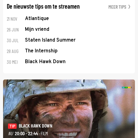
De nieuwste tips om te streamen
MEER TIPS
21 NOV
Atlantique
26 JUN
Mijn vriend
30 JUL
Staten Island Summer
28 AUG
The Internship
30 MEI
Black Hawk Down
BLACK HAWK DOWN
TIP
NU
20:00 - 22:44
· FILM