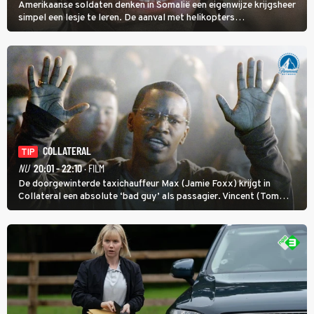
Amerikaanse soldaten denken in Somalië een eigenwijze krijgsheer
simpel een lesje te leren. De aanval met helikopters
verloopt in Black Hawk down dramatisch.
COLLATERAL
TIP
NU
20:01 - 22:10
· FILM
De doorgewinterde taxichauffeur Max (Jamie Foxx) krijgt in
Collateral een absolute ‘bad guy’ als passagier. Vincent (Tom
Cruise) heeft hem nodig om hem de stad door te loodsen om een
wel heel lugubere reden.