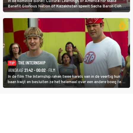
In de komedie Borat: Cultural Learnings of America for Make
Benefit Glorious Nation of Kazakhstan speelt Sacha Baron Cohen
een Kazachse journalist die naar Amerika komt om een tv-
programma te maken.
THE INTERNSHIP
TIP
VANDAAG
21:42 - 00:02
· FILM
In de film The Internship raken twee kerels van in de veertig hun
baan kwijt en besluiten ze het helemaal over een andere boeg te
gooien door als stagiair aan de slag te gaan bij Google.