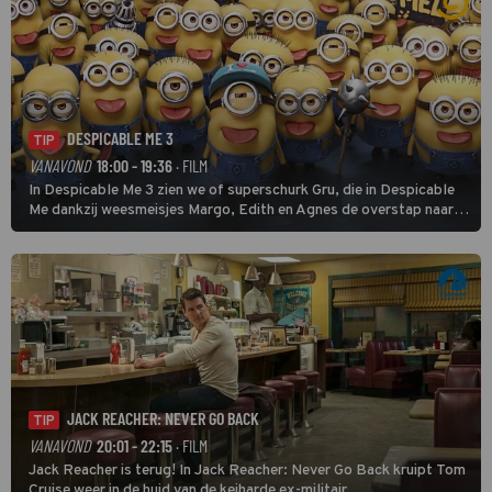
DESPICABLE ME 3
TIP
VANAVOND
18:00 - 19:36
· FILM
In Despicable Me 3 zien we of superschurk Gru, die in Despicable
Me dankzij weesmeisjes Margo, Edith en Agnes de overstap naar
het rechte pad maakte, ook op dat pad weet te blijven.
JACK REACHER: NEVER GO BACK
TIP
VANAVOND
20:01 - 22:15
· FILM
Jack Reacher is terug! In Jack Reacher: Never Go Back kruipt Tom
Cruise weer in de huid van de keiharde ex-militair.