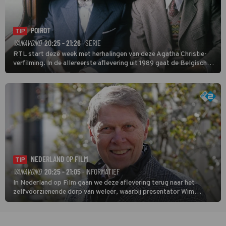
POIROT
TIP
VANAVOND
20:25 - 21:26
· SERIE
RTL start deze week met herhalingen van deze Agatha Christie-
verfilming. In de allereerste aflevering uit 1989 gaat de Belgische
speurder op zoek naar een vermiste kok. Poirot raakt al snel
verwikkeld in een moordzaak. (HH)
NEDERLAND OP FILM
TIP
VANAVOND
20:25 - 21:05
· INFORMATIEF
In Nederland op Film gaan we deze aflevering terug naar het
zelfvoorzienende dorp van weleer, waarbij presentator Wim
Daniëls de kijkers meeneemt op reis door de tijd aan de hand van
unieke amateurbeelden uit verschillende decennia. (HH)