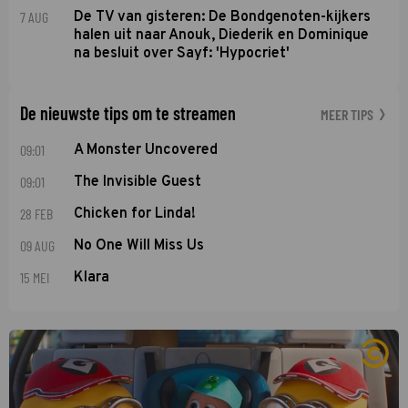
7 AUG
De TV van gisteren: De Bondgenoten-kijkers
halen uit naar Anouk, Diederik en Dominique
na besluit over Sayf: 'Hypocriet'
De nieuwste tips om te streamen
MEER TIPS
09:01
A Monster Uncovered
09:01
The Invisible Guest
28 FEB
Chicken for Linda!
09 AUG
No One Will Miss Us
15 MEI
Klara