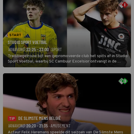
START
STUDIO SPORT VOETBAL
VANAVOND
22:25 - 23:00
· SPORT
Traditiegetrouw bijt een gepromoveerde club het spits af in Studio
Sport Voetbal, waarbij SC Cambuur Excelsior ontvangt in de
eerste wedstrijd van het nieuwe Eredivisieseizoen. De nieuwe
oefenmeester is Johan Plat en hij wil aanvallend voetballen.
DE SLIMSTE MENS BELGIË
TIP
VANAVOND
20:20 - 21:35
· AMUSEMENT
Acteur Felix Heremans speelde dit seizoen van De Slimste Mens