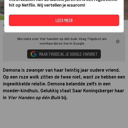
hit op Netflix. Wij vertellen je waarom!
LEES MEER
Saar Koningsberger en Demona
Mis niets over Vier handen op één buik. Voeg TVgids.nl als
voorkeursbron toe in Google.
MAAK TVGIDS.NL JE GOOGLE-FAVORIET
Demona is zwanger van haar twintig jaar oudere vriend.
Op een roze wolk zitten de twee niet, want ze hebben een
ingewikkelde relatie. Demona belandde zelfs in een
moeder-kindhuis. Gelukkig staat Saar Koningsberger haar
in
Vier Handen op één Buik
bij.