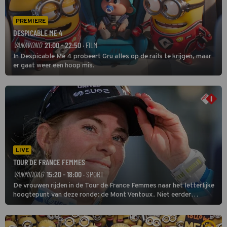
PREMIERE
DESPICABLE ME 4
VANAVOND
21:00 - 22:50
· FILM
In Despicable Me 4 probeert Gru alles op de rails te krijgen, maar
er gaat weer een hoop mis.
LIVE
TOUR DE FRANCE FEMMES
VANMIDDAG
15:20 - 18:00
· SPORT
De vrouwen rijden in de Tour de France Femmes naar het letterlijke
hoogtepunt van deze ronde: de Mont Ventoux. Niet eerder
finishten de vrouwen voor deze koers op deze kale col uit de
buitencategorie. De aanloop naar de slotklim is vlak.