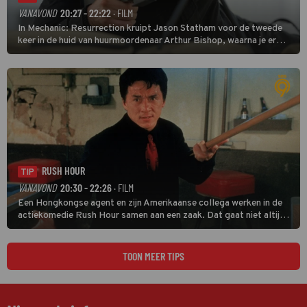
VANAVOND
20:27 - 22:22
· FILM
In Mechanic: Resurrection kruipt Jason Statham voor de tweede
keer in de huid van huurmoordenaar Arthur Bishop, waarna je er
donder op kunt zeggen dat er van Bishops geplande pensioen niet
veel terechtkomt.
RUSH HOUR
TIP
VANAVOND
20:30 - 22:26
· FILM
Een Hongkongse agent en zijn Amerikaanse collega werken in de
actiekomedie Rush Hour samen aan een zaak. Dat gaat niet altijd
van een leien dakje.
TOON MEER TIPS