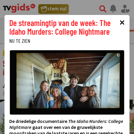
stem nu!
×
De streamingtip van de week: The
tvgids
streaming
nieuws
Idaho Murders: College Nightmare
N
REALITY
SERIE
FILM
STREAMING
GOUDEN TELEVIZIER-RING
NU TE ZIEN
AMUSEMENT
©
Saar Koningsberger schiet Demona te hulp
in Vier Handen op één Buik
JANINE VAN ROODEN
30 SEPTEMBER 2024 10:46
·
·
LAATSTE UPDATE:
04-10-24 19:27
©
De driedelige documentaire
The Idaho Murders: College
Nightmare
gaat over een van de gruwelijkste
moordzaken van de laatste jaren en is een regelrechte