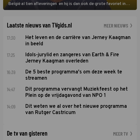
België al tien afleveringen en hij is dan ook de grote favoriet in
deze seizoensfinale. En er is Nederlandse inbreng, want komiek
Soundos El Ahmadi neemt plaats aan de jurytafel.
Laatste nieuws van TVgids.nl
MEER NIEUWS
17:30
Het leven en de carrière van Jerney Kaagman
in beeld
17:25
Idols-jurylid en zangeres van Earth & Fire
Jerney Kaagman overleden
16:39
De 5 beste programma's om deze week te
streamen
14:47
Dit programma vervangt Muziekfeest op het
Plein op de vrijdagavond van NPO 1
14:09
Dit weten we al over het nieuwe programma
van Rutger Castricum
De tv van gisteren
MEER TV