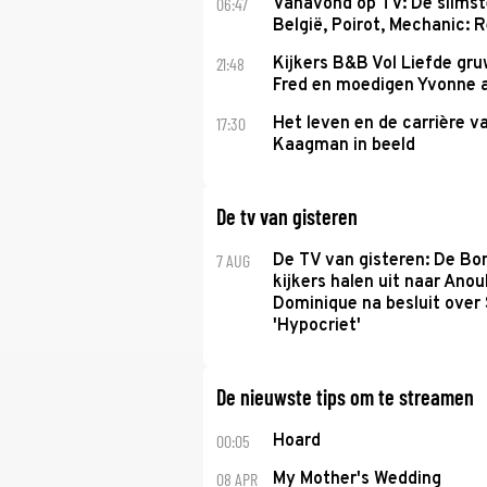
06:47
Vanavond op TV: De slims
België, Poirot, Mechanic: 
21:48
Kijkers B&B Vol Liefde gr
Fred en moedigen Yvonne 
17:30
Het leven en de carrière v
Kaagman in beeld
De tv van gisteren
7 AUG
De TV van gisteren: De B
kijkers halen uit naar Anou
Dominique na besluit over 
'Hypocriet'
De nieuwste tips om te streamen
00:05
Hoard
08 APR
My Mother's Wedding