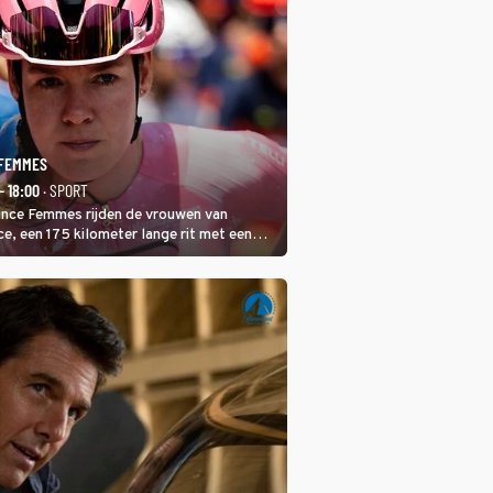
 FEMMES
- 18:00
· SPORT
rance Femmes rijden de vrouwen van
ce, een 175 kilometer lange rit met een
 in het midden. Dat is mogelijk niet de
is, dat is de temperatuur. Het kan in Nice
eet worden.