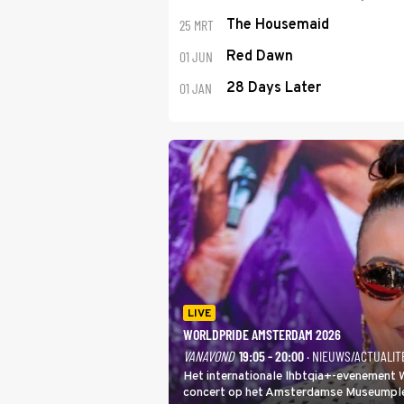
25 MRT
The Housemaid
01 JUN
Red Dawn
01 JAN
28 Days Later
LIVE
WORLDPRIDE AMSTERDAM 2026
VANAVOND
19:05 - 20:00
· NIEUWS/ACTUALIT
Het internationale lhbtqia+-evenement
concert op het Amsterdamse Museumplein