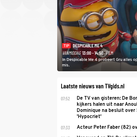
DESPICABLE ME 4
TIP
VANMIDDAG
13:00 - 14:50
· FILM
In Despicable Me 4 probeert Gru alles op
mis.
Laatste nieuws van TVgids.nl
07:52
De TV van gisteren: De B
kijkers halen uit naar Anou
Dominique na besluit over 
'Hypocriet'
07:33
Acteur Peter Faber (82) o