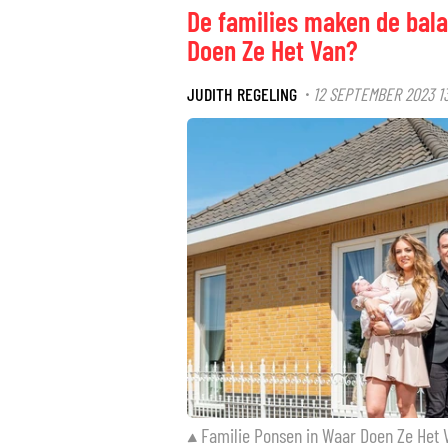
De families maken de bala
Doen Ze Het Van?
JUDITH REGELING
12 SEPTEMBER 2023 13
·
Familie Ponsen in Waar Doen Ze Het 