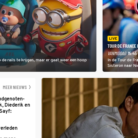
LIVE
TOUR DE FRANCE
VANMIDDAG
15:45 
 de rails te krijgen, maar er gaat weer een hoop
In de Tour de F
Sisteron naar Ni
geleidelijke klim
zwaarste hindern
namelijk bloedh
MEER NIEUWS
ondgenoten-
k, Diederik en
Sayf:
verleden