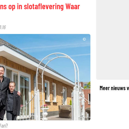
ns op in slotaflevering Waar
:16
©
Meer nieuws v
Van?