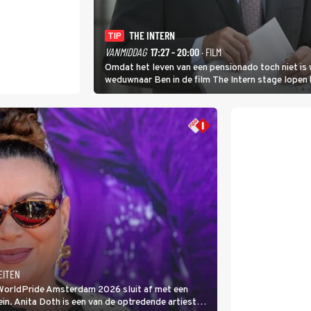
THE INTERN
TIP
VANMIDDAG
17:27 - 20:00
· FILM
Omdat het leven van een pensionado toch niet is 
weduwnaar Ben in de film The Intern stage lopen 
gouden zet blijkt te zijn.
EITEN
 WorldPride Amsterdam 2026 sluit af met een
. Anita Doth is een van de optredende artiesten.