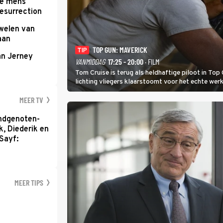
te mens
Resurrection
uwelen van
aan
TOP GUN: MAVERICK
TIP
an Jerney
VANMIDDAG
17:25 - 20:00
· FILM
Tom Cruise is terug als heldhaftige piloot in Top 
lichting vliegers klaarstoomt voor het echte werk
MEER TV
ondgenoten-
k, Diederik en
Sayf:
MEER TIPS