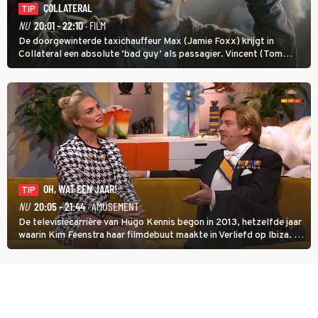
COLLATERAL
TIP
NU
20:01 - 22:10
· FILM
De doorgewinterde taxichauffeur Max (Jamie Foxx) krijgt in
Collateral een absolute ‘bad guy’ als passagier. Vincent (Tom
Cruise) heeft hem nodig om hem de stad door te loodsen om een
wel heel lugubere reden.
OH, WAT EEN JAAR!
TIP
NU
20:05 - 21:44
· AMUSEMENT
De televisiecarrière van Hugo Kennis begon in 2013, hetzelfde jaar
waarin Kim Feenstra haar filmdebuut maakte in Verliefd op Ibiza. In
Oh, Wat een Jaar! wordt duidelijk wat ze nog meer weten van het
jaar waarin ze allebei eindtwintigers waren.