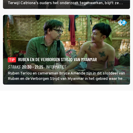
Terwijl Catriona's ouders het onderzoek tegenwerken, blijft ze
speuren naar Adam. In deze slotaflevering van Karen Pirie leidt het
spoor via Frankrijk en Italië naar Malta.
RUBEN EN DE VERBORGEN STRIJD VAN MYANMAR
TIP
STRAKS
20:30 - 21:25
· INFORMATIEF
Ruben Terlou en cameraman Bruce Amende zijn in dit slotdeel van
Ruben en de Verborgen Strijd van Myanmar in het gebied waar het
KNDF-rebellenleger de scepter zwaait. De rebellenleider zet zich
in voor vrijheid en gelijkheid voor iedereen. (HH)