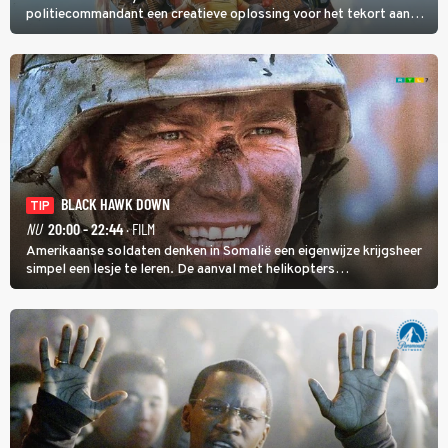
politiecommandant een creatieve oplossing voor het tekort aan
agenten.
BLACK HAWK DOWN
TIP
NU
20:00 - 22:44
· FILM
Amerikaanse soldaten denken in Somalië een eigenwijze krijgsheer
simpel een lesje te leren. De aanval met helikopters
verloopt in Black Hawk down dramatisch.