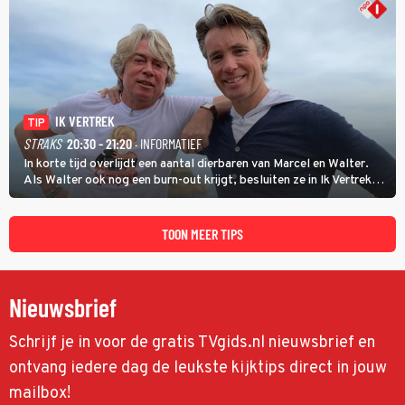
IK VERTREK
TIP
STRAKS
20:30 - 21:20
· INFORMATIEF
In korte tijd overlijdt een aantal dierbaren van Marcel en Walter.
Als Walter ook nog een burn-out krijgt, besluiten ze in Ik Vertrek
een nieuwe start te maken door een B&B in Spanje te openen, waar
ze een moeizame start beleven. (HH)
TOON MEER TIPS
Nieuwsbrief
Schrijf je in voor de gratis TVgids.nl nieuwsbrief en
ontvang iedere dag de leukste kijktips direct in jouw
mailbox!