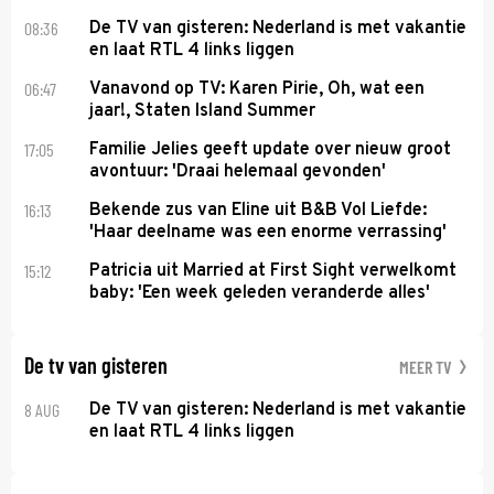
08:36
De TV van gisteren: Nederland is met vakantie
en laat RTL 4 links liggen
06:47
Vanavond op TV: Karen Pirie, Oh, wat een
jaar!, Staten Island Summer
17:05
Familie Jelies geeft update over nieuw groot
avontuur: 'Draai helemaal gevonden'
16:13
Bekende zus van Eline uit B&B Vol Liefde:
'Haar deelname was een enorme verrassing'
15:12
Patricia uit Married at First Sight verwelkomt
baby: 'Een week geleden veranderde alles'
De tv van gisteren
MEER TV
8 AUG
De TV van gisteren: Nederland is met vakantie
en laat RTL 4 links liggen