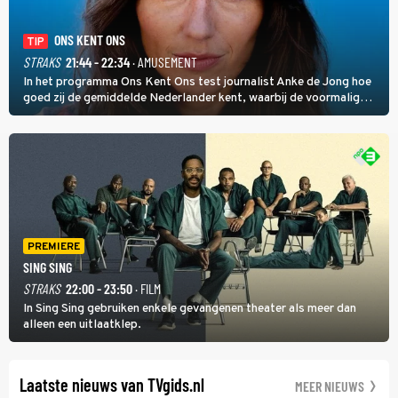
ONS KENT ONS
TIP
STRAKS
21:44 - 22:34
· AMUSEMENT
In het programma Ons Kent Ons test journalist Anke de Jong hoe
goed zij de gemiddelde Nederlander kent, waarbij de voormalig
hoofdredacteur van modebladen Glamour en Elle het samen met
rapper Keizer opneemt tegen Edson da Graça en Marc-Marie
Huijbregts.
PREMIERE
SING SING
STRAKS
22:00 - 23:50
· FILM
In Sing Sing gebruiken enkele gevangenen theater als meer dan
alleen een uitlaatklep.
Laatste nieuws van TVgids.nl
MEER NIEUWS