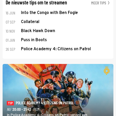
De nieuwste tips om te streamen
MEER TIPS
16 JUN
Into the Congo with Ben Fogle
07 SEP
Collateral
10 NOV
Black Hawk Down
01 JAN
Puss in Boots
26 SEP
Police Academy 4: Citizens on Patrol
POLICE ACADEMY 4: CITIZENS ON PATROL
TIP
NU
20:00 - 21:42
· FILM
In Police Academy 4: Citizens on Patrol verzint een