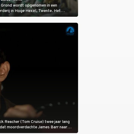
 Grond wordt opgenomen in een
rderij in Hoge Hexel, Twente. Het
met 160 koeien moest sluiten, omdat het
tura 2000-gebied ligt. In de serie heerst er
veeziekte.
 Jack Reacher (Tom Cruise) twee jaar lang
otdat moordverdachte James Barr naar