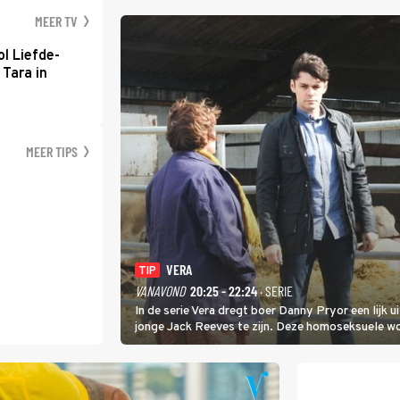
MEER TV
l Liefde-
 Tara in
MEER TIPS
VERA
TIP
VANAVOND
20:25 - 22:24
· SERIE
In de serie Vera dregt boer Danny Pryor een lijk u
jonge Jack Reeves te zijn. Deze homoseksuele 
familie en verliet het kamp met slaande ruzie.