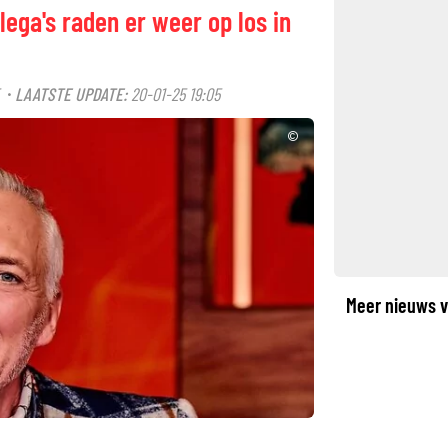
llega's raden er weer op los in
LAATSTE UPDATE:
20-01-25 19:05
·
©
Meer nieuws v