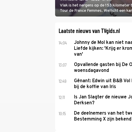
Vlak is het nergens op de 153 kilometer
Tour de France Femmes. Wellicht een kans 
won.
Laatste nieuws van TVgids.nl
14:04
Johnny de Mol kan niet na
Liefde kijken: 'Krijg er k
van'
13:07
Opvallende gasten bij De 
woensdagavond
12:49
Gênant: Edwin uit B&B Vol 
bij de koffie van Iris
12:11
Is Jan Slagter de nieuwe 
Derksen?
10:15
De deelnemers van het tw
Bestemming X zijn bekend