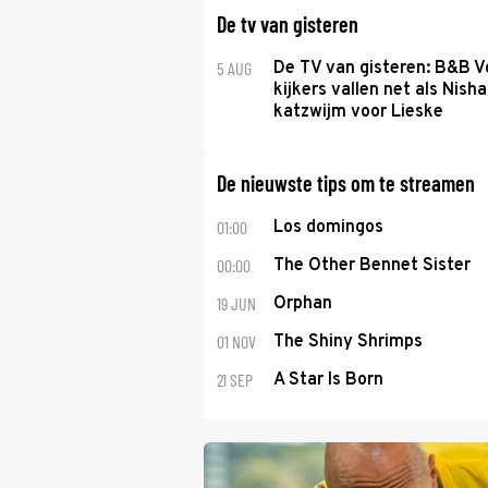
De tv van gisteren
5 AUG
De TV van gisteren: B&B Vo
kijkers vallen net als Nisha
katzwijm voor Lieske
De nieuwste tips om te streamen
01:00
Los domingos
00:00
The Other Bennet Sister
19 JUN
Orphan
01 NOV
The Shiny Shrimps
21 SEP
A Star Is Born