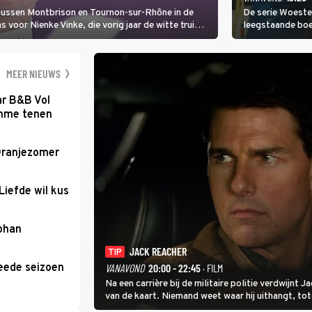
 tussen Montbrison en Tournon-sur-Rhône in de
De serie Woeste
voor Nienke Vinke, die vorig jaar de witte trui
leegstaande boe
melkveebedrijf 
dicht bij een Na
een gevaarlijke 
MEER NIEUWS
ar B&B Vol
romme tenen
Oranjezomer
Liefde wil kus
Johan
JACK REACHER
TIP
eede seizoen
VANAVOND
20:00 - 22:45
· FILM
Na een carrière bij de militaire politie verdwijnt
van de kaart. Niemand weet waar hij uithangt, t
hem vraagt.