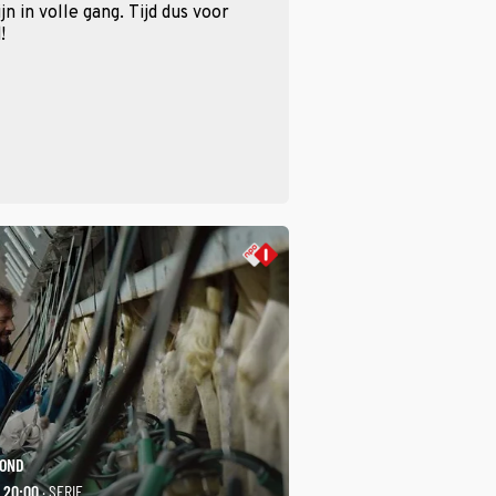
n in volle gang. Tijd dus voor
!
ROND
- 20:00
· SERIE