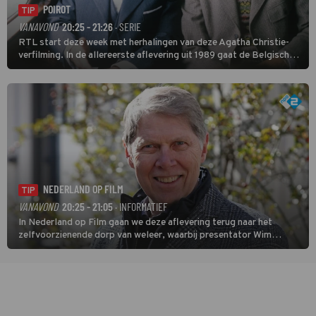
POIROT
TIP
VANAVOND
20:25 - 21:26
· SERIE
RTL start deze week met herhalingen van deze Agatha Christie-
verfilming. In de allereerste aflevering uit 1989 gaat de Belgische
speurder op zoek naar een vermiste kok. Poirot raakt al snel
verwikkeld in een moordzaak. (HH)
NEDERLAND OP FILM
TIP
VANAVOND
20:25 - 21:05
· INFORMATIEF
In Nederland op Film gaan we deze aflevering terug naar het
zelfvoorzienende dorp van weleer, waarbij presentator Wim
Daniëls de kijkers meeneemt op reis door de tijd aan de hand van
unieke amateurbeelden uit verschillende decennia. (HH)