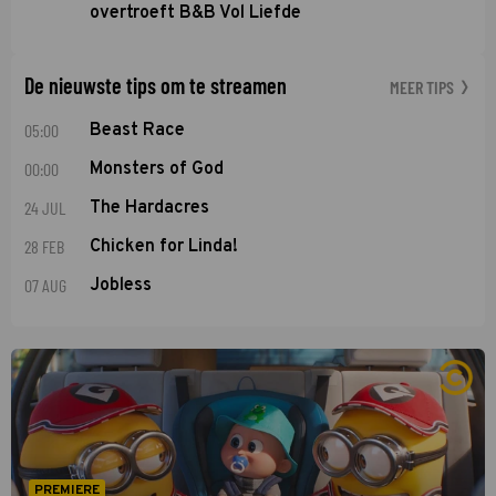
overtroeft B&B Vol Liefde
De nieuwste tips om te streamen
MEER TIPS
05:00
Beast Race
00:00
Monsters of God
24 JUL
The Hardacres
28 FEB
Chicken for Linda!
07 AUG
Jobless
PREMIERE