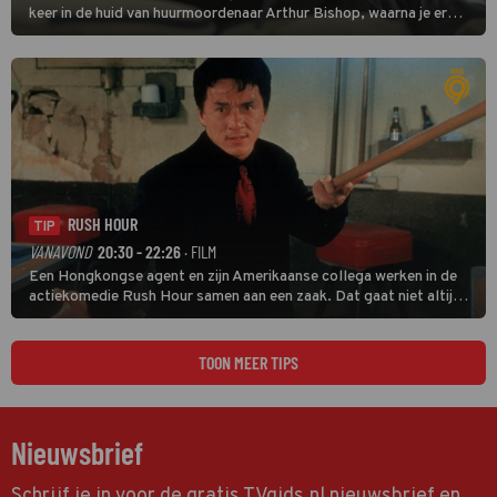
keer in de huid van huurmoordenaar Arthur Bishop, waarna je er
donder op kunt zeggen dat er van Bishops geplande pensioen niet
veel terechtkomt.
RUSH HOUR
TIP
VANAVOND
20:30 - 22:26
· FILM
Een Hongkongse agent en zijn Amerikaanse collega werken in de
actiekomedie Rush Hour samen aan een zaak. Dat gaat niet altijd
van een leien dakje.
TOON MEER TIPS
Nieuwsbrief
Schrijf je in voor de gratis TVgids.nl nieuwsbrief en