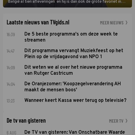
België al tien afleveringen en hij is dan ook de grote favoriet in
deze seizoensfinale. En er is Nederlandse inbreng, want komiek
Soundos El Ahmadi neemt plaats aan de jurytafel.
Laatste nieuws van TVgids.nl
MEER NIEUWS
16:39
De 5 beste programma's om deze week te
streamen
14:47
Dit programma vervangt Muziekfeest op het
Plein op de vrijdagavond van NPO 1
14:09
Dit weten we al over het nieuwe programma
van Rutger Castricum
14:04
De Oranjezomer: 'Koopzegelverandering AH
maakt de mensen boos'
13:23
Wanneer keert Kassa weer terug op televisie?
De tv van gisteren
MEER TV
6 AUG
De TV van gisteren: Van Onschatbare Waarde