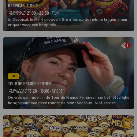
DESPICABLE ME 4
VANAVOND
21:00 - 22:50
· FILM
In Despicable Me 4 probeert Gru alles op de rails te krijgen, maar
er gaat weer een hoop mis.
LIVE
TOUR DE FRANCE FEMMES
VANMIDDAG
15:20 - 18:00
· SPORT
De vrouwen rijden in de Tour de France Femmes naar het letterlijke
hoogtepunt van deze ronde: de Mont Ventoux. Niet eerder
finishten de vrouwen voor deze koers op deze kale col uit de
buitencategorie. De aanloop naar de slotklim is vlak.