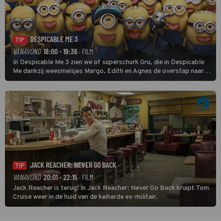
DESPICABLE ME 3
TIP
VANAVOND
18:00 - 19:36
· FILM
In Despicable Me 3 zien we of superschurk Gru, die in Despicable
Me dankzij weesmeisjes Margo, Edith en Agnes de overstap naar
het rechte pad maakte, ook op dat pad weet te blijven.
JACK REACHER: NEVER GO BACK
TIP
VANAVOND
20:01 - 22:15
· FILM
Jack Reacher is terug! In Jack Reacher: Never Go Back kruipt Tom
Cruise weer in de huid van de keiharde ex-militair.