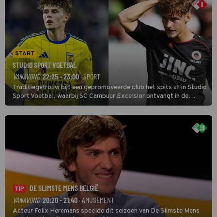
START
STUDIO SPORT VOETBAL
VANAVOND
22:25 - 23:00
· SPORT
Traditiegetrouw bijt een gepromoveerde club het spits af in Studio
Sport Voetbal, waarbij SC Cambuur Excelsior ontvangt in de
eerste wedstrijd van het nieuwe Eredivisieseizoen. De nieuwe
oefenmeester is Johan Plat en hij wil aanvallend voetballen.
DE SLIMSTE MENS BELGIË
TIP
VANAVOND
20:20 - 21:40
· AMUSEMENT
Acteur Felix Heremans speelde dit seizoen van De Slimste Mens