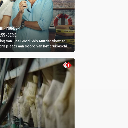
SHIP MURDER
1:55
· SERIE
ring van The Good Ship Murder vindt er
rd plaats aan boord van het cruiseschip,
 een bemanningslid het slachtoffer is en
de dader lijkt te zijn.