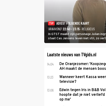
ADIEU! VOLGENDE KAART
TIP
VANAVOND
22:40 - 23:15
· RELIGIEUS
In GTST maakt zijn personage Julian ing
staat Cas Jansens leven niet stil, zo vert
Laatste nieuws van TVgids.nl
14:04
De Oranjezomer: 'Koopzeg
AH maakt de mensen boos
13:23
Wanneer keert Kassa weer
televisie?
13:06
Edwin tegen Iris in B&B Vol 
hoopte dat je niet verlief
op me'