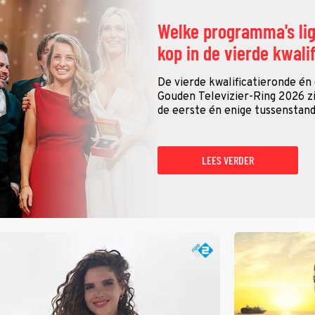
Welke programma's li
kop in de vierde kwali
De vierde kwalificatieronde én
Gouden Televizier-Ring 2026 zij
de eerste én enige tussenstand
LEES VERDER