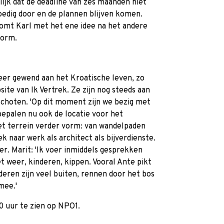
elijk dat de deadline van zes maanden niet
oedig door en de plannen blijven komen.
komt Karl met het ene idee na het andere
vorm.
eer gewend aan het Kroatische leven, zo
ite van Ik Vertrek. Ze zijn nog steeds aan
schoten. 'Op dit moment zijn we bezig met
epalen nu ook de locatie voor het
t terrein verder vorm: van wandelpaden
ek naar werk als architect als bijverdienste.
er. Marit: 'Ik voer inmiddels gesprekken
t weer, kinderen, kippen. Vooral Ante pikt
deren zijn veel buiten, rennen door het bos
mee.'
0 uur te zien op NPO1.