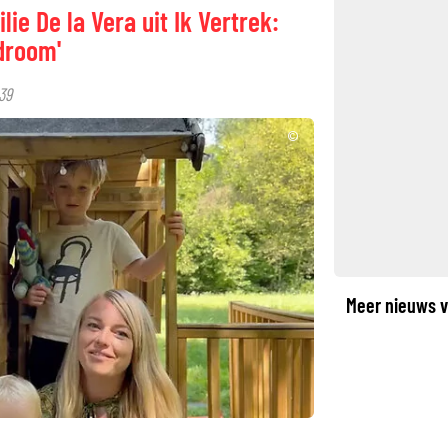
ie De la Vera uit Ik Vertrek:
droom'
39
©
Meer nieuws v