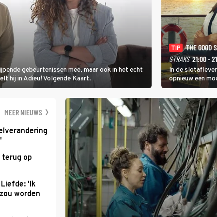
THE GOOD 
TIP
STRAKS
21:00 - 2
rijpende gebeurtenissen mee, maar ook in het echt
In de slotafleve
elt hij in Adieu! Volgende Kaart.
opnieuw een moo
waarbij dit keer
kapitein Marlowe 
MEER NIEUWS
elverandering
'
 terug op
Liefde: 'Ik
d zou worden