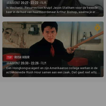
VANAVOND
20:27 - 22:22
· FILM
In Mechanic: Resurrection kruipt Jason Statham voor de tweede
keer in de huid van huurmoordenaar Arthur Bishop, waarna je er
donder op kunt zeggen dat er van Bishops geplande pensioen niet
veel terechtkomt.
RUSH HOUR
TIP
VANAVOND
20:30 - 22:26
· FILM
Een Hongkongse agent en zijn Amerikaanse collega werken in de
actiekomedie Rush Hour samen aan een zaak. Dat gaat niet altijd
van een leien dakje.