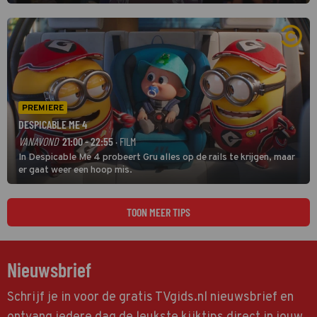
grootste namen zijn André Hazes, Jannes, René Froger en
natuurlijk Rutger van Barneveld met zijn hit Zwoele Zomernachten.
PREMIERE
DESPICABLE ME 4
VANAVOND
21:00 - 22:55
· FILM
In Despicable Me 4 probeert Gru alles op de rails te krijgen, maar
er gaat weer een hoop mis.
TOON MEER TIPS
Nieuwsbrief
Schrijf je in voor de gratis TVgids.nl nieuwsbrief en