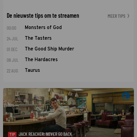
De nieuwste tips om te streamen
MEER TIPS
00:00
Monsters of God
24 JUL
The Tasters
01 DEC
The Good Ship Murder
08 JUL
The Hardacres
22 AUG
Taurus
JACK REACHER: NEVER GO BACK
TIP