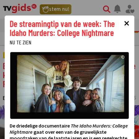
stem nu!
×
De streamingtip van de week: The
tvgids
streaming
nieuws
Idaho Murders: College Nightmare
N
REALITY
SERIE
FILM
STREAMING
GOUDEN TELEVIZIER-RING
NU TE ZIEN
AMUSEMENT
©
Een terugblik op muziek, dans en kleurrijke
kostuums tijdens het Zomercarnaval in
Rotterdam
ESTHER HUT
21 JULI 2025 17:20
LAATSTE UPDATE:
24-07-25 12:45
·
·
©
De driedelige documentaire
The Idaho Murders: College
Nightmare
gaat over een van de gruwelijkste
moordzaken van de laatste jaren en is een regelrechte