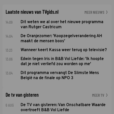
Laatste nieuws van TVgids.nl
MEER NIEUWS
14:09
Dit weten we al over het nieuwe programma
van Rutger Castricum
14:04
De Oranjezomer: 'Koopzegelverandering AH
maakt de mensen boos'
13:23
Wanneer keert Kassa weer terug op televisie?
13:06
Edwin tegen Iris in B&B Vol Liefde: 'Ik hoopte
dat je niet verliefd zou worden op me'
13:04
Dit programma vervangt De Slimste Mens
België na de finale op NPO 3
De tv van gisteren
MEER TV
6 AUG
De TV van gisteren: Van Onschatbare Waarde
overtroeft B&B Vol Liefde