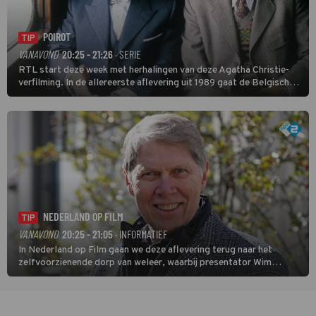
POIROT
TIP
VANAVOND
20:25 - 21:26
· SERIE
RTL start deze week met herhalingen van deze Agatha Christie-
verfilming. In de allereerste aflevering uit 1989 gaat de Belgische
speurder op zoek naar een vermiste kok. Poirot raakt al snel
verwikkeld in een moordzaak. (HH)
NEDERLAND OP FILM
TIP
VANAVOND
20:25 - 21:05
· INFORMATIEF
In Nederland op Film gaan we deze aflevering terug naar het
zelfvoorzienende dorp van weleer, waarbij presentator Wim
Daniëls de kijkers meeneemt op reis door de tijd aan de hand van
unieke amateurbeelden uit verschillende decennia. (HH)