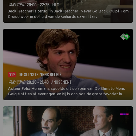
VANAVOND
20:00 - 22:25
· FILM
Jack Reacher is terug! In Jack Reacher: Never Go Back kruipt Tom
Cruise weer in de huid van de keiharde ex-militair.
DE SLIMSTE MENS BELGIË
TIP
VANAVOND
20:20 - 21:40
· AMUSEMENT
Acteur Felix Heremans speelde dit seizoen van De Slimste Mens
België al tien afleveringen en hij is dan ook de grote favoriet in
deze seizoensfinale. En er is Nederlandse inbreng, want komiek
Soundos El Ahmadi neemt plaats aan de jurytafel.