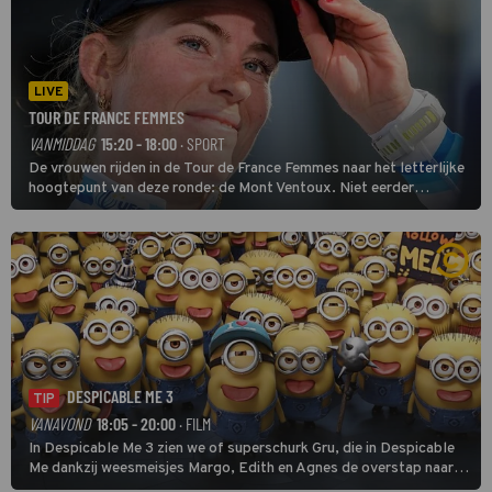
LIVE
TOUR DE FRANCE FEMMES
VANMIDDAG
15:20 - 18:00
· SPORT
De vrouwen rijden in de Tour de France Femmes naar het letterlijke
hoogtepunt van deze ronde: de Mont Ventoux. Niet eerder
finishten de vrouwen voor deze koers op deze kale col uit de
buitencategorie. De aanloop naar de slotklim is vlak.
DESPICABLE ME 3
TIP
VANAVOND
18:05 - 20:00
· FILM
In Despicable Me 3 zien we of superschurk Gru, die in Despicable
Me dankzij weesmeisjes Margo, Edith en Agnes de overstap naar
het rechte pad maakte, ook op dat pad weet te blijven.