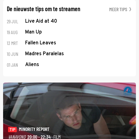
De nieuwste tips om te streamen
MEER TIPS
29 JUL
Live Aid at 40
19 AUG
Man Up
13 MRT
Fallen Leaves
10 JUN
Madres Paralelas
01 JAN
Aliens
MINORITY REPORT
TIP
VANAVOND
20:00 - 22:34
· FILM