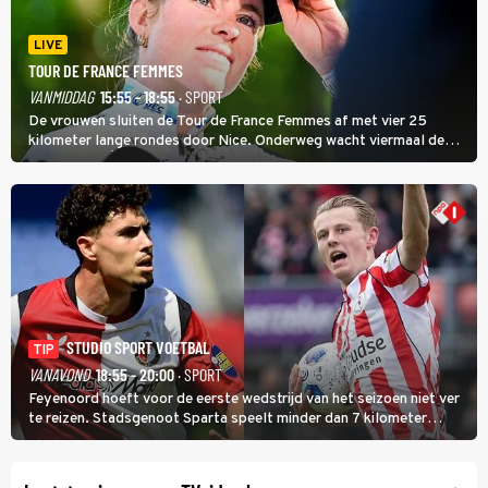
LIVE
TOUR DE FRANCE FEMMES
VANMIDDAG
15:55 - 18:55
· SPORT
De vrouwen sluiten de Tour de France Femmes af met vier 25
kilometer lange rondes door Nice. Onderweg wacht viermaal de
zware Col d'Èze. Aan de finish op de Promenade des Anglais krijgt
de eindwinnaar de laatste gele trui.
STUDIO SPORT VOETBAL
TIP
VANAVOND
18:55 - 20:00
· SPORT
Feyenoord hoeft voor de eerste wedstrijd van het seizoen niet ver
te reizen. Stadsgenoot Sparta speelt minder dan 7 kilometer
verderop. Feyenoord trok de Spaanse spits Nacho Ferri aan van
KVC Westerlo uit België.