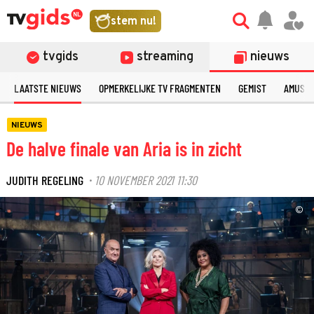
stem nu!
tvgids
streaming
nieuws
LAATSTE NIEUWS
OPMERKELIJKE TV FRAGMENTEN
GEMIST
AMUSE
NIEUWS
De halve finale van Aria is in zicht
JUDITH REGELING
10 NOVEMBER 2021 11:30
·
©