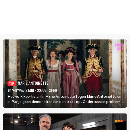
MARIE ANTOINETTE
TIP
VANAVOND
21:00 - 22:05
· SERIE
Het volk keert zich in Marie Antoinette tegen Marie Antoinette en
in Parijs gaan demonstranten de straat op. Ondertussen probeert
Marie Antoinette landgoed Saint-Cloud te kopen. Ze wil daar haar
kinderen veilig laten opgroeien.