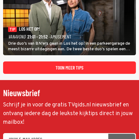
LOS HET OP!
TIP
VANAVOND
21:01 - 21:52
· AMUSEMENT
Drie duo’s van BN’ers gaan in Los het op! in een parkeergarage de
meest bizarre uitdagingen aan. De twee beste duo’s spelen een
onderlinge finale. Met in deze aflevering onder anderen cabaretiers
Nabil Aoulad Ayad en Annick Boer.
TOON MEER TIPS
Nieuwsbrief
Schrijf je in voor de gratis TVgids.nl nieuwsbrief en
ontvang iedere dag de leukste kijktips direct in jouw
mailbox!