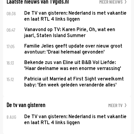
Laatste nieuws van TVgids.nl
MEER NIEUWS
08:36
De TV van gisteren: Nederland is met vakantie
en laat RTL 4 links liggen
06:47
Vanavond op TV: Karen Pirie, Oh, wat een
jaar!, Staten Island Summer
17:05
Familie Jelies geeft update over nieuw groot
avontuur: 'Draai helemaal gevonden'
16:13
Bekende zus van Eline uit B&B Vol Liefde:
'Haar deelname was een enorme verrassing'
15:12
Patricia uit Married at First Sight verwelkomt
baby: 'Een week geleden veranderde alles'
De tv van gisteren
MEER TV
8 AUG
De TV van gisteren: Nederland is met vakantie
en laat RTL 4 links liggen