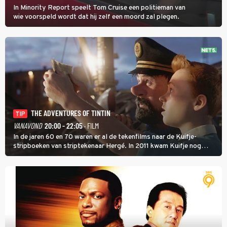
In Minority Report speelt Tom Cruise een politieman van
wie voorspeld wordt dat hij zelf een moord zal plegen.
THE ADVENTURES OF TINTIN
TIP
VANAVOND
20:00 - 22:05
· FILM
In de jaren 60 en 70 waren er al de tekenfilms naar de Kuifje-
stripboeken van striptekenaar Hergé. In 2011 kwam Kuifje nog
meer tot leven in The Adventures of Tintin van Steven Spielberg.