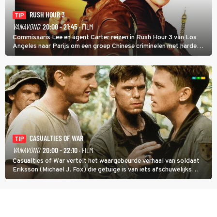
RUSH HOUR 3
TIP
VANAVOND
20:00 - 21:45
· FILM
Commissaris Lee en agent Carter reizen in Rush Hour 3 van Los
Angeles naar Parijs om een groep Chinese criminelen met harde
hand aan te pakken.
CASUALTIES OF WAR
TIP
VANAVOND
20:00 - 22:10
· FILM
Casualties of War vertelt het waargebeurde verhaal van soldaat
Eriksson (Michael J. Fox) die getuige is van iets afschuwelijks
tijdens de Vietnamoorlog. Hij besluit uit de school te klappen.