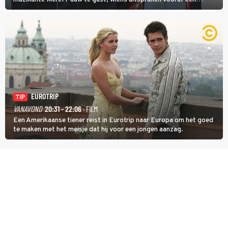
boeiende avond beloven: 'Mijn ideale televisieavond is zoals mijn
identiteit: grenzeloos, absurd en vol angsten'.
EUROTRIP
TIP
VANAVOND
20:31 - 22:06
· FILM
Een Amerikaanse tiener reist in Eurotrip naar Europa om het goed
te maken met het meisje dat hij voor een jongen aanzag.