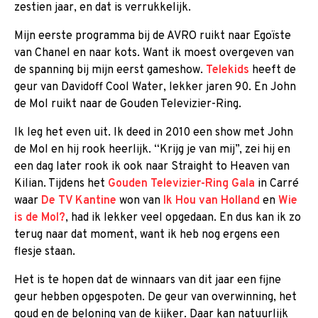
zestien jaar, en dat is verrukkelijk.
Mijn eerste programma bij de AVRO ruikt naar Egoïste
van Chanel en naar kots. Want ik moest overgeven van
de spanning bij mijn eerst gameshow.
Telekids
heeft de
geur van Davidoff Cool Water, lekker jaren 90. En John
de Mol ruikt naar de Gouden Televizier-Ring.
Ik leg het even uit. Ik deed in 2010 een show met John
de Mol en hij rook heerlijk. “Krijg je van mij”, zei hij en
een dag later rook ik ook naar Straight to Heaven van
Kilian. Tijdens het
Gouden Televizier-Ring Gala
in Carré
waar
De TV Kantine
won van
Ik Hou van Holland
en
Wie
is de Mol?
, had ik lekker veel opgedaan. En dus kan ik zo
terug naar dat moment, want ik heb nog ergens een
flesje staan.
Het is te hopen dat de winnaars van dit jaar een fijne
geur hebben opgespoten. De geur van overwinning, het
goud en de beloning van de kijker. Daar kan natuurlijk