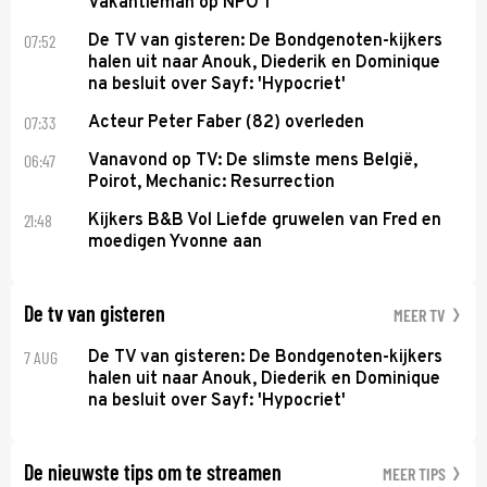
Vakantieman op NPO 1
07:52
De TV van gisteren: De Bondgenoten-kijkers
halen uit naar Anouk, Diederik en Dominique
na besluit over Sayf: 'Hypocriet'
07:33
Acteur Peter Faber (82) overleden
06:47
Vanavond op TV: De slimste mens België,
Poirot, Mechanic: Resurrection
21:48
Kijkers B&B Vol Liefde gruwelen van Fred en
moedigen Yvonne aan
De tv van gisteren
MEER TV
7 AUG
De TV van gisteren: De Bondgenoten-kijkers
halen uit naar Anouk, Diederik en Dominique
na besluit over Sayf: 'Hypocriet'
De nieuwste tips om te streamen
MEER TIPS