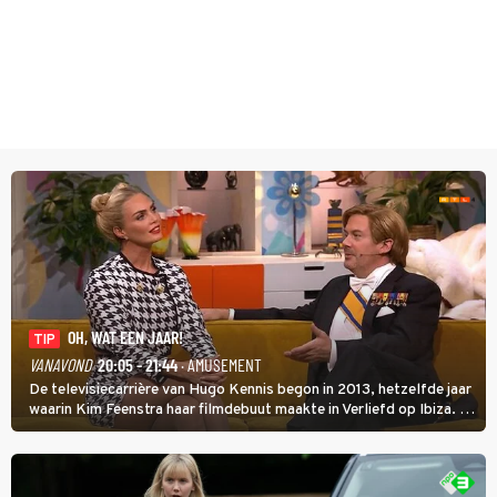
OH, WAT EEN JAAR!
TIP
VANAVOND
20:05 - 21:44
· AMUSEMENT
De televisiecarrière van Hugo Kennis begon in 2013, hetzelfde jaar
waarin Kim Feenstra haar filmdebuut maakte in Verliefd op Ibiza. In
Oh, Wat een Jaar! wordt duidelijk wat ze nog meer weten van het
jaar waarin ze allebei eindtwintigers waren.