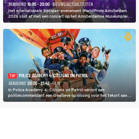
VANAVOND
19:05 - 20:00
· NIEUWS/ACTUALITEITEN
Het internationale lhbtqia+-evenement WorldPride Amsterdam
2026 sluit af met een concert op het Amsterdamse Museumplein.
Anita Doth is een van de optredende artiesten. In de jaren 90
veroverde ze de wereld als zangeres van 2Unlimited.
POLICE ACADEMY 4: CITIZENS ON PATROL
TIP
VANAVOND
20:00 - 21:42
· FILM
In Police Academy 4: Citizens on Patrol verzint een
politiecommandant een creatieve oplossing voor het tekort aan
agenten.