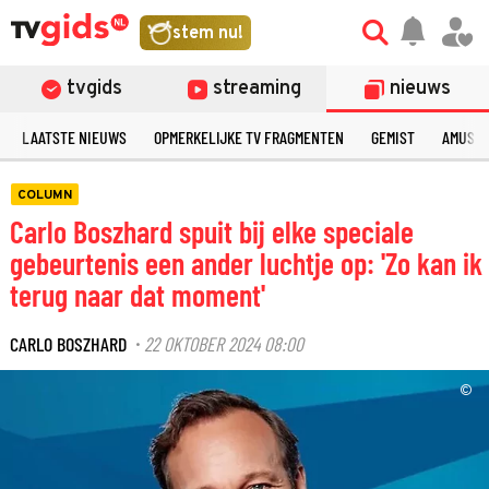
stem nu!
tvgids
streaming
nieuws
LAATSTE NIEUWS
OPMERKELIJKE TV FRAGMENTEN
GEMIST
AMUSE
COLUMN
Carlo Boszhard spuit bij elke speciale
gebeurtenis een ander luchtje op: 'Zo kan ik
terug naar dat moment'
CARLO BOSZHARD
22 OKTOBER 2024 08:00
·
©