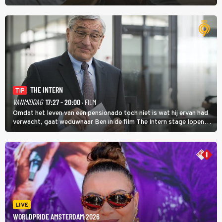
werk.
THE INTERN
TIP
VANMIDDAG
17:27 - 20:00
· FILM
Omdat het leven van een pensionado toch niet is wat hij ervan had
verwacht, gaat weduwnaar Ben in de film The Intern stage lopen
bij de hippe webwinkel van Jules, wat een gouden zet blijkt te zijn.
LIVE
WORLDPRIDE AMSTERDAM 2026