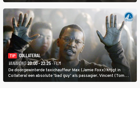
verloopt in Black Hawk down dramatisch.
COLLATERAL
TIP
VANAVOND
20:00 - 22:25
· FILM
De doorgewinterde taxichauffeur Max (Jamie Foxx) krijgt in
Collateral een absolute ‘bad guy’ als passagier. Vincent (Tom
Cruise) heeft hem nodig om hem de stad door te loodsen om een
wel heel lugubere reden.