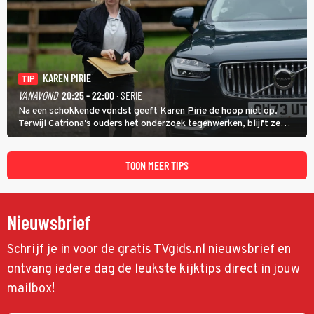
KAREN PIRIE
TIP
VANAVOND
20:25 - 22:00
· SERIE
Na een schokkende vondst geeft Karen Pirie de hoop niet op.
Terwijl Catriona's ouders het onderzoek tegenwerken, blijft ze
speuren naar Adam. In deze slotaflevering van Karen Pirie leidt het
spoor via Frankrijk en Italië naar Malta.
TOON MEER TIPS
Nieuwsbrief
Schrijf je in voor de gratis TVgids.nl nieuwsbrief en
ontvang iedere dag de leukste kijktips direct in jouw
mailbox!