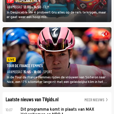
DESPICABLE ME 4
TIP
VANMIDDAG
13:00 - 14:50
· FILM
In Despicable Me 4 probeert Gru alles op de rails te krijgen, maar
er gaat weer een hoop mis.
LIVE
TOUR DE FRANCE FEMMES
VANMIDDAG
15:45 - 18:00
· SPORT
In de Tour de France Femmes rijden de vrouwen van Sisteron naar
Nice, een 175 kilometer lange rit met een geleidelijke klim in het
midden. Dat is mogelijk niet de zwaarste hindernis, dat is de
temperatuur. Het kan in Nice namelijk bloedheet worden.
Laatste nieuws van TVgids.nl
MEER NIEUWS
10:07
Dit programma komt in plaats van MAX