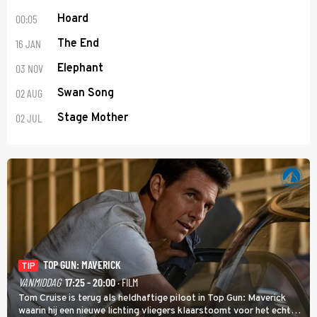
00:05
Hoard
16 JAN
The End
03 NOV
Elephant
02 AUG
Swan Song
02 JUL
Stage Mother
TOP GUN: MAVERICK
TIP
VANMIDDAG
17:25 - 20:00
· FILM
Tom Cruise is terug als heldhaftige piloot in Top Gun: Maverick
waarin hij een nieuwe lichting vliegers klaarstoomt voor het echte