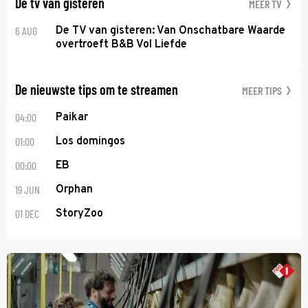
De tv van gisteren
MEER TV
6 AUG
De TV van gisteren: Van Onschatbare Waarde
overtroeft B&B Vol Liefde
De nieuwste tips om te streamen
MEER TIPS
04:00
Paikar
01:00
Los domingos
00:00
EB
19 JUN
Orphan
01 DEC
StoryZoo