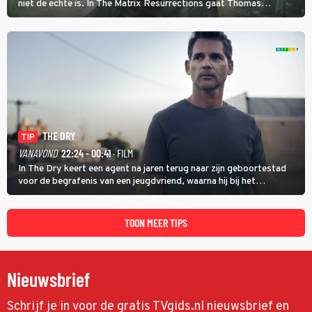
niet de echte is. In The Matrix Resurrections gaat Thomas
proberen uit deze schijnwereld te ontsnappen.
THE DRY
TIP
VANAVOND
22:24 - 00:41
· FILM
In The Dry keert een agent na jaren terug naar zijn geboortestad
voor de begrafenis van een jeugdvriend, waarna hij bij het
onderzoeken van diens dood een verband begint te vermoeden
met een oude zaak.
TOON MEER TIPS
Nieuwsbrief
Schrijf je in voor de gratis TVgids.nl nieuwsbrief en