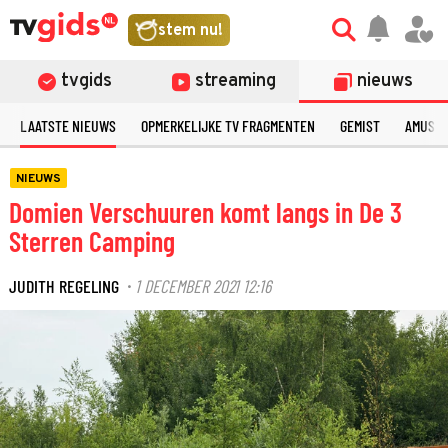
stem nu!
tvgids
streaming
nieuws
LAATSTE NIEUWS
OPMERKELIJKE TV FRAGMENTEN
GEMIST
AMUSE
NIEUWS
Domien Verschuuren komt langs in De 3
Sterren Camping
JUDITH REGELING
1 DECEMBER 2021 12:16
·
©