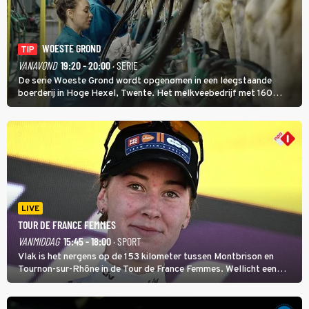
WOESTE GROND
TIP
VANAVOND
19:20 - 20:00
· SERIE
De serie Woeste Grond wordt opgenomen in een leegstaande
boerderij in Hoge Hexel, Twente. Het melkveebedrijf met 160
koeien moest sluiten, omdat het dicht bij een Natura 2000-gebied
ligt. In de serie heerst er een gevaarlijke veeziekte.
LIVE
TOUR DE FRANCE FEMMES
VANMIDDAG
15:45 - 18:00
· SPORT
Vlak is het nergens op de 153 kilometer tussen Montbrison en
Tournon-sur-Rhône in de Tour de France Femmes. Wellicht een
kans voor Nienke Vinke, die vorig jaar de witte trui won.