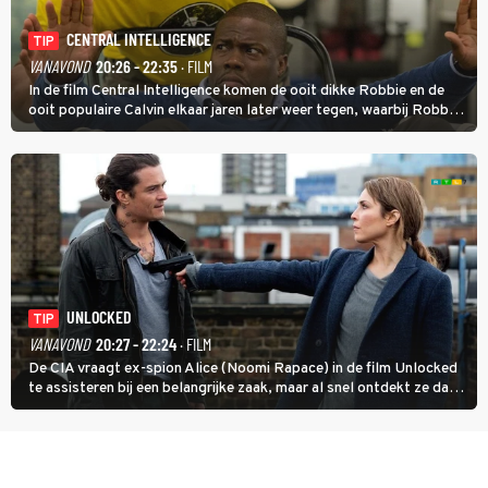
CENTRAL INTELLIGENCE
TIP
VANAVOND
20:26 - 22:35
· FILM
In de film Central Intelligence komen de ooit dikke Robbie en de
ooit populaire Calvin elkaar jaren later weer tegen, waarbij Robbie,
inmiddels supergespierd en werkzaam voor de CIA, Calvins hulp
goed kan gebruiken.
UNLOCKED
TIP
VANAVOND
20:27 - 22:24
· FILM
De CIA vraagt ex-spion Alice (Noomi Rapace) in de film Unlocked
te assisteren bij een belangrijke zaak, maar al snel ontdekt ze dat
degene die haar aanstelde kwade bedoelingen heeft.