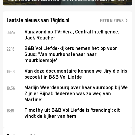
een bemanningslid het slachtoffer is en kapitein Marlowe de dader
lijkt te zijn.
Laatste nieuws van TVgids.nl
MEER NIEUWS
06:47
Vanavond op TV: Vera, Central Intelligence,
Jack Reacher
22:16
B&B Vol Liefde-kijkers nemen het op voor
Suus: 'Van muurkunstenaar naar
muurbloempje'
19:56
Van deze documentaire kennen we Jiry die Iris
bezoekt in B&B Vol Liefde
18:36
Marlijn Weerdenburg over haar vuurdoop bij We
Zijn er Bijna!: 'Iedereen was zo weg van
Martine'
16:19
Timothy uit B&B Vol Liefde is 'trending': dit
vindt de kijker van hem