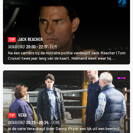
JACK REACHER
TIP
VANAVOND
20:00 - 22:17
· FILM
Na een carrière bij de militaire politie verdwijnt Jack Reacher (Tom
Cruise) twee jaar lang van de kaart. Niemand weet waar hij
uithangt, totdat moordverdachte James Barr naar hem vraagt.
VERA
TIP
VANAVOND
20:25 - 22:24
· SERIE
In de serie Vera dregt boer Danny Pryor een lijk uit een beerput.