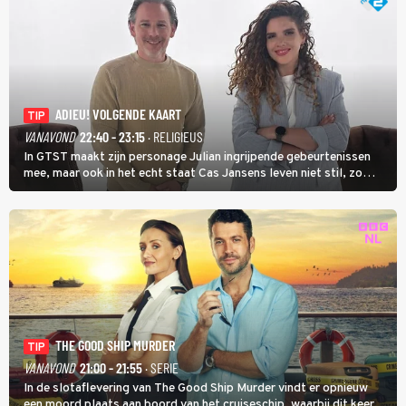
ADIEU! VOLGENDE KAART
TIP
VANAVOND
22:40 - 23:15
· RELIGIEUS
In GTST maakt zijn personage Julian ingrijpende gebeurtenissen
mee, maar ook in het echt staat Cas Jansens leven niet stil, zo
vertelt hij in Adieu! Volgende Kaart.
THE GOOD SHIP MURDER
TIP
VANAVOND
21:00 - 21:55
· SERIE
In de slotaflevering van The Good Ship Murder vindt er opnieuw
een moord plaats aan boord van het cruiseschip, waarbij dit keer