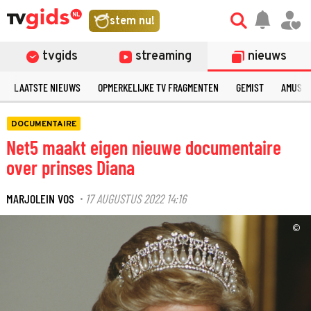
stem nu!
tvgids
streaming
nieuws
LAATSTE NIEUWS
OPMERKELIJKE TV FRAGMENTEN
GEMIST
AMUSE
DOCUMENTAIRE
Net5 maakt eigen nieuwe documentaire
over prinses Diana
MARJOLEIN VOS
17 AUGUSTUS 2022 14:16
·
©