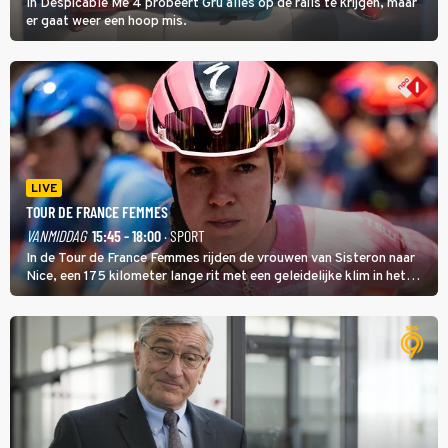
In Despicable Me 4 probeert Gru alles op de rails te krijgen, maar
er gaat weer een hoop mis.
LIVE
TOUR DE FRANCE FEMMES
VANMIDDAG
15:45 - 18:00
· SPORT
In de Tour de France Femmes rijden de vrouwen van Sisteron naar
Nice, een 175 kilometer lange rit met een geleidelijke klim in het
midden. Dat is mogelijk niet de zwaarste hindernis, dat is de
temperatuur. Het kan in Nice namelijk bloedheet worden.