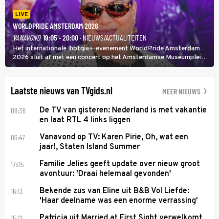
LIVE
WORLDPRIDE AMSTERDAM 2026
VANAVOND
19:05 - 20:00
· NIEUWS/ACTUALITEITEN
Het internationale lhbtqia+-evenement WorldPride Amsterdam
2026 sluit af met een concert op het Amsterdamse Museumplein.
Anita Doth is een van de optredende artiesten. In de jaren 90
veroverde ze de wereld als zangeres van 2Unlimited.
Laatste nieuws van TVgids.nl
MEER NIEUWS
08:36
De TV van gisteren: Nederland is met vakantie
en laat RTL 4 links liggen
06:47
Vanavond op TV: Karen Pirie, Oh, wat een
jaar!, Staten Island Summer
17:05
Familie Jelies geeft update over nieuw groot
avontuur: 'Draai helemaal gevonden'
16:13
Bekende zus van Eline uit B&B Vol Liefde:
'Haar deelname was een enorme verrassing'
15:12
Patricia uit Married at First Sight verwelkomt