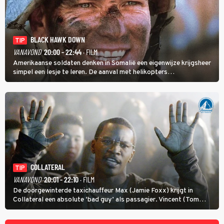
BLACK HAWK DOWN
TIP
VANAVOND
20:00 - 22:44
· FILM
Amerikaanse soldaten denken in Somalië een eigenwijze krijgsheer
simpel een lesje te leren. De aanval met helikopters
verloopt in Black Hawk down dramatisch.
COLLATERAL
TIP
VANAVOND
20:01 - 22:10
· FILM
De doorgewinterde taxichauffeur Max (Jamie Foxx) krijgt in
Collateral een absolute ‘bad guy’ als passagier. Vincent (Tom
Cruise) heeft hem nodig om hem de stad door te loodsen om een
wel heel lugubere reden.