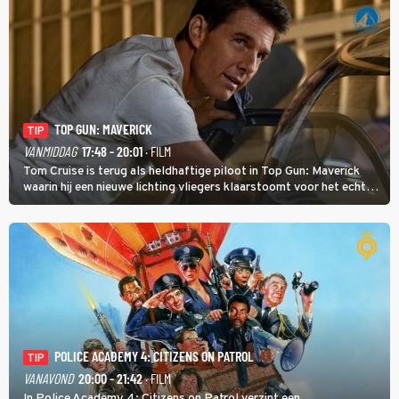
TOP GUN: MAVERICK
TIP
VANMIDDAG
17:48 - 20:01
· FILM
Tom Cruise is terug als heldhaftige piloot in Top Gun: Maverick
waarin hij een nieuwe lichting vliegers klaarstoomt voor het echte
werk.
POLICE ACADEMY 4: CITIZENS ON PATROL
TIP
VANAVOND
20:00 - 21:42
· FILM
In Police Academy 4: Citizens on Patrol verzint een