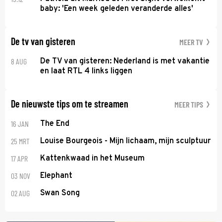
baby: 'Een week geleden veranderde alles'
De tv van gisteren
MEER TV
8 AUG
De TV van gisteren: Nederland is met vakantie
en laat RTL 4 links liggen
De nieuwste tips om te streamen
MEER TIPS
16 JAN
The End
25 MRT
Louise Bourgeois - Mijn lichaam, mijn sculptuur
17 APR
Kattenkwaad in het Museum
03 NOV
Elephant
02 AUG
Swan Song