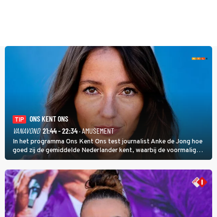
ONS KENT ONS
TIP
VANAVOND
21:44 - 22:34
· AMUSEMENT
In het programma Ons Kent Ons test journalist Anke de Jong hoe
goed zij de gemiddelde Nederlander kent, waarbij de voormalig
hoofdredacteur van modebladen Glamour en Elle het samen met
rapper Keizer opneemt tegen Edson da Graça en Marc-Marie
Huijbregts.