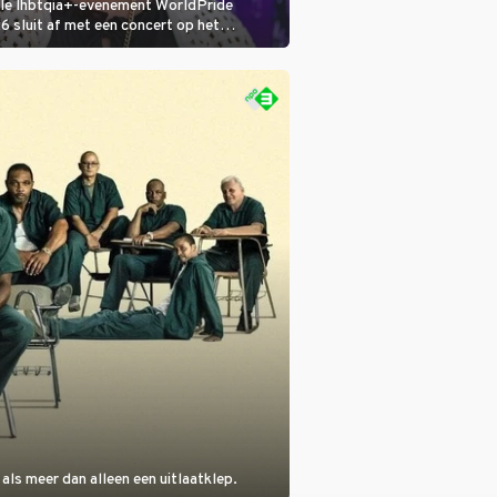
ale lhbtqia+-evenement WorldPride
sluit af met een concert op het
eumplein. Anita Doth is een van de
sten. In de jaren 90 veroverde ze de
eres van 2Unlimited.
als meer dan alleen een uitlaatklep.