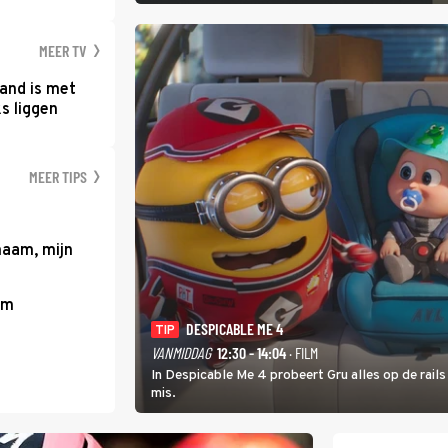
MEER TV
and is met
s liggen
MEER TIPS
haam, mijn
um
DESPICABLE ME 4
TIP
VANMIDDAG
12:30 - 14:04
· FILM
In Despicable Me 4 probeert Gru alles op de rails
mis.