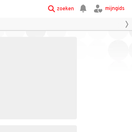
mijngids
zoeken