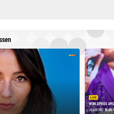
issen
LIVE
WORLDPRIDE AMS
VANAVOND
19:05 