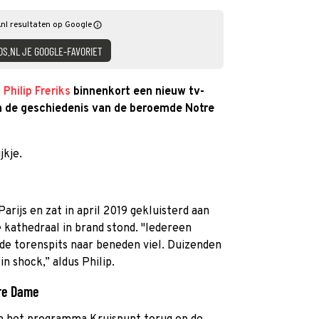
nl resultaten op Google
DS.NL JE GOOGLE-FAVORIET
t
Philip Freriks
binnenkort een nieuw tv-
n de geschiedenis van de beroemde Notre
jkje.
Parijs en zat in april 2019 gekluisterd aan
e kathedraal in brand stond. "Iedereen
de torenspits naar beneden viel. Duizenden
n shock,” aldus Philip.
tre Dame