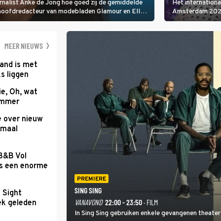
rnalist Anke de Jong hoe goed zij de gemiddelde
Het internation
 hoofdredacteur van modebladen Glamour en Elle
Amsterdam 2026 
gen Edson da Graça en Marc-Marie Huijbregts.
Amsterdamse Mus
optredende artie
wereld als zang
MEER NIEUWS
and is met
s liggen
e, Oh, wat
Summer
e over nieuw
emaal
 B&B Vol
as een enorme
PREMIERE
SING SING
t Sight
VANAVOND
22:00 - 23:50
· FILM
ek geleden
In Sing Sing gebruiken enkele gevangenen theater 