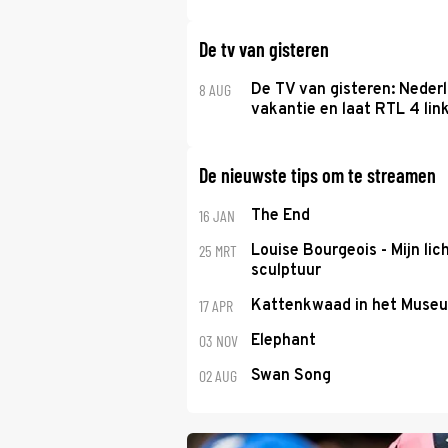
De tv van gisteren
8 AUG
De TV van gisteren: Nederl
vakantie en laat RTL 4 link
De nieuwste tips om te streamen
16 JAN
The End
25 MRT
Louise Bourgeois - Mijn lic
sculptuur
17 APR
Kattenkwaad in het Muse
03 NOV
Elephant
02 AUG
Swan Song