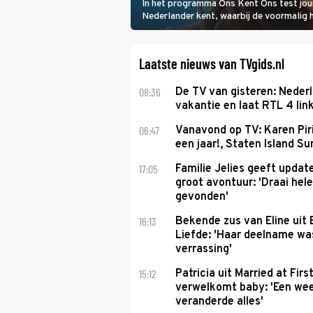
In het programma Ons Kent Ons test jou
Nederlander kent, waarbij de voormalig
het samen met rapper Keizer opneemt te
Laatste nieuws van TVgids.nl
08:36
De TV van gisteren: Nederl
vakantie en laat RTL 4 link
06:47
Vanavond op TV: Karen Piri
een jaar!, Staten Island 
17:05
Familie Jelies geeft updat
groot avontuur: 'Draai hel
gevonden'
16:13
Bekende zus van Eline uit
Liefde: 'Haar deelname w
verrassing'
15:12
Patricia uit Married at Firs
verwelkomt baby: 'Een we
veranderde alles'