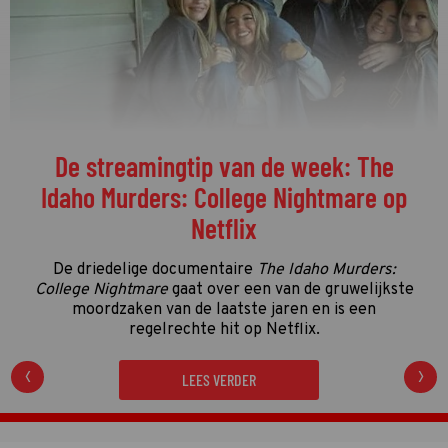
Welke programma's liggen momenteel
op kop in de vierde kwalificatieronde?
De vierde kwalificatieronde én de streamingronde
van de Gouden Televizier-Ring 2026 zijn in volle
gang. Tijd dus voor de eerste én enige tussenstand!
LEES VERDER