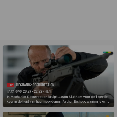
MECHANIC: RESURRECTION
TIP
VANAVOND
20:27 - 22:22
· FILM
In Mechanic: Resurrection kruipt Jason Statham voor de tweede
keer in de huid van huurmoordenaar Arthur Bishop, waarna je er
donder op kunt zeggen dat er van Bishops geplande pensioen niet
veel terechtkomt.