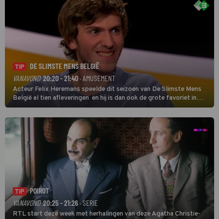
DE SLIMSTE MENS BELGIË
TIP
VANAVOND
20:20 - 21:40
· AMUSEMENT
Acteur Felix Heremans speelde dit seizoen van De Slimste Mens
België al tien afleveringen en hij is dan ook de grote favoriet in
deze seizoensfinale. En er is Nederlandse inbreng, want komiek
Soundos El Ahmadi neemt plaats aan de jurytafel.
POIROT
TIP
VANAVOND
20:25 - 21:26
· SERIE
RTL start deze week met herhalingen van deze Agatha Christie-