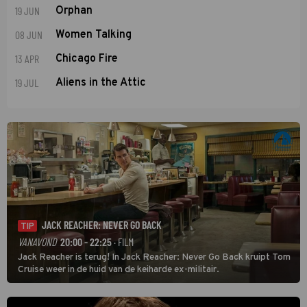
19 JUN
Orphan
08 JUN
Women Talking
13 APR
Chicago Fire
19 JUL
Aliens in the Attic
JACK REACHER: NEVER GO BACK
TIP
VANAVOND
20:00 - 22:25
· FILM
Jack Reacher is terug! In Jack Reacher: Never Go Back kruipt Tom
Cruise weer in de huid van de keiharde ex-militair.