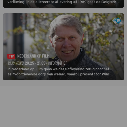
verfilming. In de allereerste aflevering uit 1989 gaat de Belgische
speurder op zoek naar een vermiste kok. Poirot raakt al snel
verwikkeld in een moordzaak. (HH)
NEDERLAND OP FILM
TIP
VANAVOND
20:25 - 21:05
· INFORMATIEF
In Nederland op Film gaan we deze aflevering terug naar het
zelfvoorzienende dorp van weleer, waarbij presentator Wim
Daniëls de kijkers meeneemt op reis door de tijd aan de hand van
unieke amateurbeelden uit verschillende decennia. (HH)