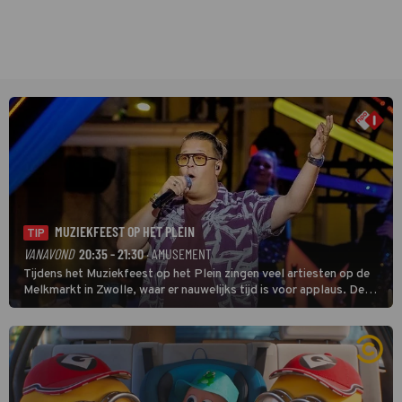
MUZIEKFEEST OP HET PLEIN
TIP
VANAVOND
20:35 - 21:30
· AMUSEMENT
Tijdens het Muziekfeest op het Plein zingen veel artiesten op de
Melkmarkt in Zwolle, waar er nauwelijks tijd is voor applaus. De
grootste namen zijn André Hazes, Jannes, René Froger en
natuurlijk Rutger van Barneveld met zijn hit Zwoele Zomernachten.