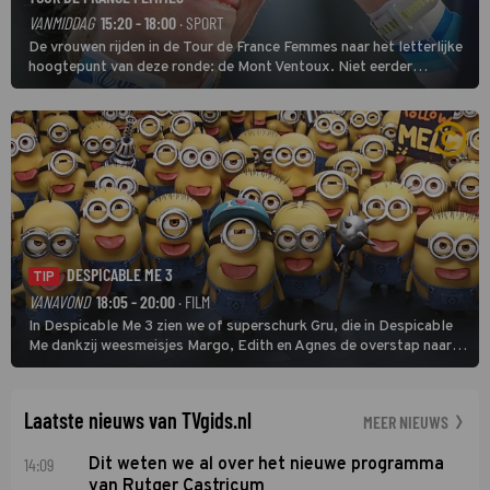
VANMIDDAG
15:20 - 18:00
· SPORT
De vrouwen rijden in de Tour de France Femmes naar het letterlijke
hoogtepunt van deze ronde: de Mont Ventoux. Niet eerder
finishten de vrouwen voor deze koers op deze kale col uit de
buitencategorie. De aanloop naar de slotklim is vlak.
DESPICABLE ME 3
TIP
VANAVOND
18:05 - 20:00
· FILM
In Despicable Me 3 zien we of superschurk Gru, die in Despicable
Me dankzij weesmeisjes Margo, Edith en Agnes de overstap naar
het rechte pad maakte, ook op dat pad weet te blijven.
Laatste nieuws van TVgids.nl
MEER NIEUWS
14:09
Dit weten we al over het nieuwe programma
van Rutger Castricum