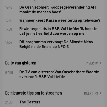
14:04
De Oranjezomer: 'Koopzegelverandering AH
maakt de mensen boos'
13:23
Wanneer keert Kassa weer terug op televisie?
13:06
Edwin tegen Iris in B&B Vol Liefde: 'Ik hoopte
dat je niet verliefd zou worden op me'
13:04
Dit programma vervangt De Slimste Mens
België na de finale op NPO 3
De tv van gisteren
MEER TV
6 AUG
De TV van gisteren: Van Onschatbare Waarde
overtroeft B&B Vol Liefde
De nieuwste tips om te streamen
MEER TIPS
24 JUL
The Tasters