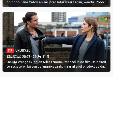
ooit populaire Calvin elkaar jaren later weer tegen, waarbij Robbie,
inmiddels supergespierd en werkzaam voor de CIA, Calvins hulp
goed kan gebruiken.
UNLOCKED
TIP
VANAVOND
20:27 - 22:24
· FILM
De CIA vraagt ex-spion Alice (Noomi Rapace) in de film Unlocked
te assisteren bij een belangrijke zaak, maar al snel ontdekt ze dat
degene die haar aanstelde kwade bedoelingen heeft.