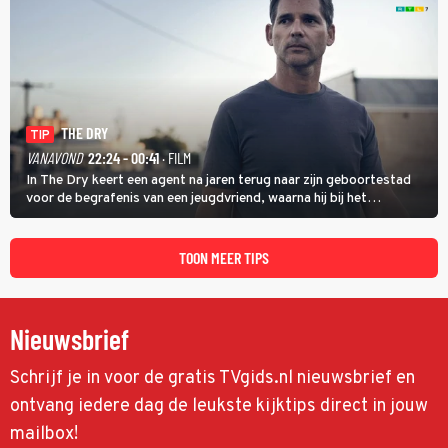
THE DRY
TIP
VANAVOND
22:24 - 00:41
· FILM
In The Dry keert een agent na jaren terug naar zijn geboortestad
voor de begrafenis van een jeugdvriend, waarna hij bij het
onderzoeken van diens dood een verband begint te vermoeden
met een oude zaak.
TOON MEER TIPS
Nieuwsbrief
Schrijf je in voor de gratis TVgids.nl nieuwsbrief en
ontvang iedere dag de leukste kijktips direct in jouw
mailbox!