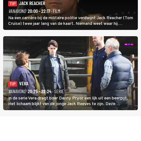
JACK REACHER
TIP
VANAVOND
20:00 - 22:17
· FILM
Na een carrière bij de militaire politie verdwijnt Jack Reacher (Tom
Cruise) twee jaar lang van de kaart. Niemand weet waar hij
uithangt, totdat moordverdachte James Barr naar hem vraagt.
VERA
TIP
VANAVOND
20:25 - 22:24
· SERIE
In de serie Vera dregt boer Danny Pryor een lijk uit een beerput.
Het lichaam blijkt van de jonge Jack Reeves te zijn. Deze
homoseksuele woonwagenbewoner had gebroken met zijn familie
en verliet het kamp met slaande ruzie.