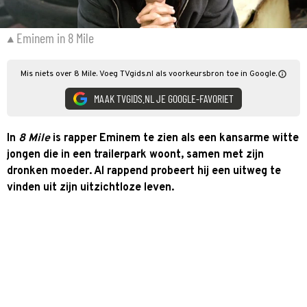
Eminem in 8 Mile
Mis niets over 8 Mile. Voeg TVgids.nl als voorkeursbron toe in Google.
MAAK TVGIDS.NL JE GOOGLE-FAVORIET
In
8 Mile
is rapper Eminem te zien als een kansarme witte
jongen die in een trailerpark woont, samen met zijn
dronken moeder. Al rappend probeert hij een uitweg te
vinden uit zijn uitzichtloze leven.