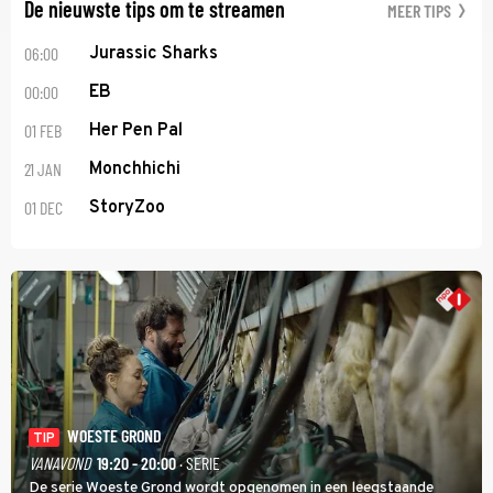
De nieuwste tips om te streamen
MEER TIPS
06:00
Jurassic Sharks
00:00
EB
01 FEB
Her Pen Pal
21 JAN
Monchhichi
01 DEC
StoryZoo
WOESTE GROND
TIP
VANAVOND
19:20 - 20:00
· SERIE
De serie Woeste Grond wordt opgenomen in een leegstaande