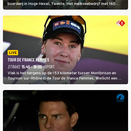
boerderij in Hoge Hexel, Twente. Het melkveebedrijf met 160
koeien moest sluiten, omdat het dicht bij een Natura 2000-gebied
ligt. In de serie heerst er een gevaarlijke veeziekte.
LIVE
TOUR DE FRANCE FEMMES
STRAKS
15:45 - 18:00
· SPORT
Vlak is het nergens op de 153 kilometer tussen Montbrison en
Tournon-sur-Rhône in de Tour de France Femmes. Wellicht een
kans voor Nienke Vinke, die vorig jaar de witte trui won.