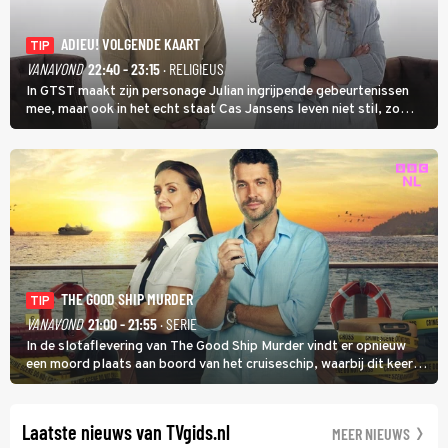
ADIEU! VOLGENDE KAART
TIP
VANAVOND
22:40 - 23:15
· RELIGIEUS
In GTST maakt zijn personage Julian ingrijpende gebeurtenissen
mee, maar ook in het echt staat Cas Jansens leven niet stil, zo
vertelt hij in Adieu! Volgende Kaart.
THE GOOD SHIP MURDER
TIP
VANAVOND
21:00 - 21:55
· SERIE
In de slotaflevering van The Good Ship Murder vindt er opnieuw
een moord plaats aan boord van het cruiseschip, waarbij dit keer
een bemanningslid het slachtoffer is en kapitein Marlowe de dader
lijkt te zijn.
Laatste nieuws van TVgids.nl
MEER NIEUWS