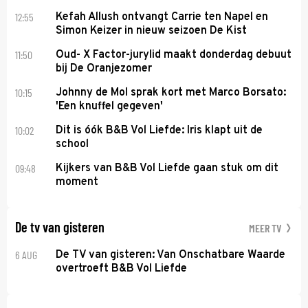
12:55
Kefah Allush ontvangt Carrie ten Napel en
Simon Keizer in nieuw seizoen De Kist
11:50
Oud- X Factor-jurylid maakt donderdag debuut
bij De Oranjezomer
10:15
Johnny de Mol sprak kort met Marco Borsato:
'Een knuffel gegeven'
10:02
Dit is óók B&B Vol Liefde: Iris klapt uit de
school
09:48
Kijkers van B&B Vol Liefde gaan stuk om dit
moment
De tv van gisteren
MEER TV
6 AUG
De TV van gisteren: Van Onschatbare Waarde
overtroeft B&B Vol Liefde