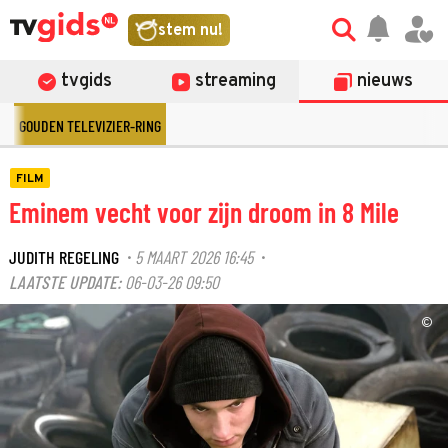
stem nu!
tvgids
streaming
nieuws
GOUDEN TELEVIZIER-RING
FILM
Eminem vecht voor zijn droom in 8 Mile
JUDITH REGELING
5 MAART 2026 16:45
·
·
LAATSTE UPDATE:
06-03-26 09:50
©