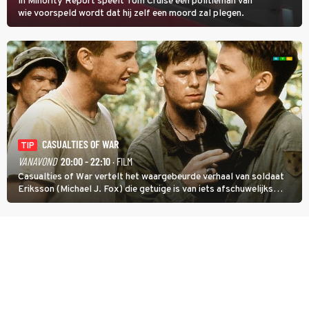
In Minority Report speelt Tom Cruise een politieman van
wie voorspeld wordt dat hij zelf een moord zal plegen.
CASUALTIES OF WAR
TIP
VANAVOND
20:00 - 22:10
· FILM
Casualties of War vertelt het waargebeurde verhaal van soldaat
Eriksson (Michael J. Fox) die getuige is van iets afschuwelijks
tijdens de Vietnamoorlog. Hij besluit uit de school te klappen.