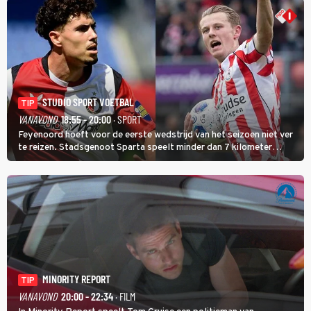
STUDIO SPORT VOETBAL
TIP
VANAVOND
18:55 - 20:00
· SPORT
Feyenoord hoeft voor de eerste wedstrijd van het seizoen niet ver
te reizen. Stadsgenoot Sparta speelt minder dan 7 kilometer
verderop. Feyenoord trok de Spaanse spits Nacho Ferri aan van
KVC Westerlo uit België.
MINORITY REPORT
TIP
VANAVOND
20:00 - 22:34
· FILM