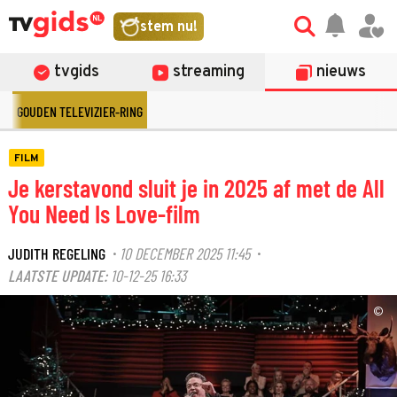
stem nu!
tvgids
streaming
nieuws
GOUDEN TELEVIZIER-RING
FILM
Je kerstavond sluit je in 2025 af met de All
You Need Is Love-film
JUDITH REGELING
10 DECEMBER 2025 11:45
·
·
LAATSTE UPDATE:
10-12-25 16:33
©