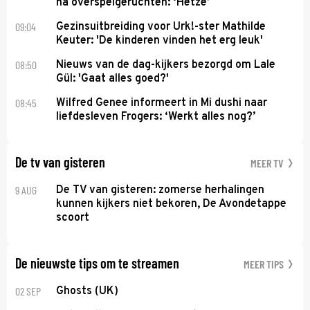
na overspelgeruchten: ‘Hetze’
09:04
Gezinsuitbreiding voor Urk!-ster Mathilde
Keuter: 'De kinderen vinden het erg leuk'
08:50
Nieuws van de dag-kijkers bezorgd om Lale
Gül: 'Gaat alles goed?'
08:45
Wilfred Genee informeert in Mi dushi naar
liefdesleven Frogers: ‘Werkt alles nog?’
De tv van gisteren
MEER TV
9 AUG
De TV van gisteren: zomerse herhalingen
kunnen kijkers niet bekoren, De Avondetappe
scoort
De nieuwste tips om te streamen
MEER TIPS
02 SEP
Ghosts (UK)