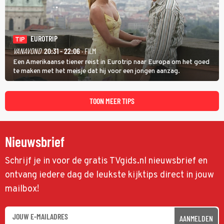
EUROTRIP
TIP
VANAVOND
20:31 - 22:06
· FILM
Een Amerikaanse tiener reist in Eurotrip naar Europa om het goed
te maken met het meisje dat hij voor een jongen aanzag.
TOON MEER TIPS
Nieuwsbrief
Schrijf je in voor de gratis TVgids.nl nieuwsbrief en
ontvang iedere dag de leukste kijktips direct in jouw
mailbox!
AANMELDEN