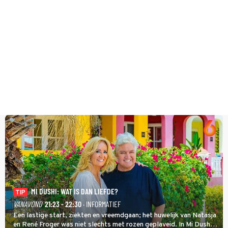
MI DUSHI: WAT IS DAN LIEFDE?
TIP
VANAVOND
21:23 - 22:30
· INFORMATIEF
Een lastige start, ziekten en vreemdgaan; het huwelijk van Natasja
en René Froger was niet slechts met rozen geplaveid. In Mi Dushi: