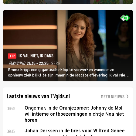
Wat Is Dan Liefde? neemt Wilfred Genee het showbizzkoppel mee
uit vissen om het over de liefde te hebben.
IK VAL NIET, IK DANS
TIP
VANAVOND
21:35 - 22:25
· SERIE
Emma krijgt een gigantische klap te verwerken wanneer ze
opnieuw ziek blijkt te zijn, maar in de laatste aflevering Ik Val Niet,
Ik Dans laat ze zien dat ze niet van plan is op te geven, zelfs als ze
daarvoor een ingrijpende operatie moet ondergaan.
Laatste nieuws van TVgids.nl
MEER NIEUWS
09:29
Ongemak in de Oranjezomer: Johnny de Mol
wil intieme ontboezemingen nichtje Noa niet
horen
09:13
Johan Derksen in de bres voor Wilfred Genee