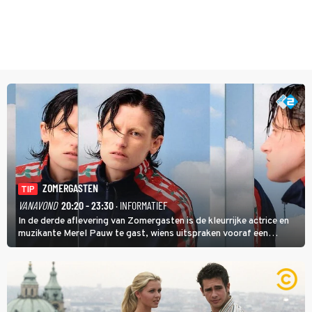
ZOMERGASTEN
TIP
VANAVOND
20:20 - 23:30
· INFORMATIEF
In de derde aflevering van Zomergasten is de kleurrijke actrice en
muzikante Merel Pauw te gast, wiens uitspraken vooraf een
boeiende avond beloven: 'Mijn ideale televisieavond is zoals mijn
identiteit: grenzeloos, absurd en vol angsten'.