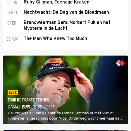
16 JUN
Ruby Gillman, Teenage Kraken
07 MRT
Nachtwacht: De Dag van de Bloedmaan
19 FEB
Brandweerman Sam: Norbert Puk en het
Mysterie in de Lucht
05 NOV
The Man Who Knew Too Much
LIVE
TOUR DE FRANCE FEMMES
STRAKS
15:55 - 18:55
· SPORT
De vrouwen sluiten de Tour de France Femmes af met vier 25
kilometer lange rondes door Nice. Onderweg wacht viermaal de
zware Col d'Èze. Aan de finish op de Promenade des Anglais krijgt
de eindwinnaar de laatste gele trui.