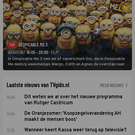
DESPICABLE ME 3
TIP
VANAVOND
18:05 - 20:00
· FILM
In Despicable Me 3 zien we of superschurk Gru, die in Despicable
Me dankzij weesmeisjes Margo, Edith en Agnes de overstap naar
het rechte pad maakte, ook op dat pad weet te blijven.
Laatste nieuws van TVgids.nl
MEER NIEUWS
14:09
Dit weten we al over het nieuwe programma
van Rutger Castricum
14:04
De Oranjezomer: 'Koopzegelverandering AH
maakt de mensen boos'
13:23
Wanneer keert Kassa weer terug op televisie?