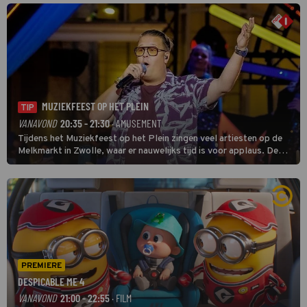
MUZIEKFEEST OP HET PLEIN
TIP
VANAVOND
20:35 - 21:30
· AMUSEMENT
Tijdens het Muziekfeest op het Plein zingen veel artiesten op de
Melkmarkt in Zwolle, waar er nauwelijks tijd is voor applaus. De
grootste namen zijn André Hazes, Jannes, René Froger en
natuurlijk Rutger van Barneveld met zijn hit Zwoele Zomernachten.
PREMIERE
DESPICABLE ME 4
VANAVOND
21:00 - 22:55
· FILM