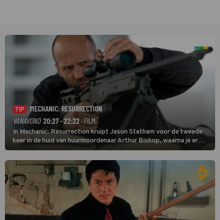
MECHANIC: RESURRECTION
TIP
VANAVOND
20:27 - 22:22
· FILM
In Mechanic: Resurrection kruipt Jason Statham voor de tweede
keer in de huid van huurmoordenaar Arthur Bishop, waarna je er
donder op kunt zeggen dat er van Bishops geplande pensioen niet
veel terechtkomt.