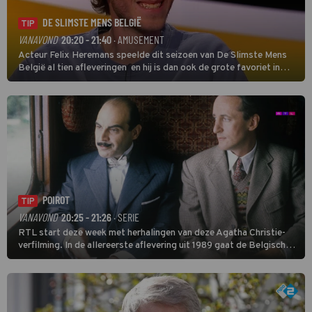
DE SLIMSTE MENS BELGIË
TIP
VANAVOND
20:20 - 21:40
· AMUSEMENT
Acteur Felix Heremans speelde dit seizoen van De Slimste Mens
België al tien afleveringen en hij is dan ook de grote favoriet in
deze seizoensfinale. En er is Nederlandse inbreng, want komiek
Soundos El Ahmadi neemt plaats aan de jurytafel.
POIROT
TIP
VANAVOND
20:25 - 21:26
· SERIE
RTL start deze week met herhalingen van deze Agatha Christie-
verfilming. In de allereerste aflevering uit 1989 gaat de Belgische
speurder op zoek naar een vermiste kok. Poirot raakt al snel
verwikkeld in een moordzaak. (HH)