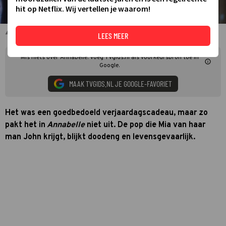
hit op Netflix. Wij vertellen je waarom!
Annabelle Wallis in Annabelle
LEES MEER
Mis niets over Annabelle. Voeg TVgids.nl als voorkeursbron toe in
Google.
MAAK TVGIDS.NL JE GOOGLE-FAVORIET
Het was een goedbedoeld verjaardagscadeau, maar zo
pakt het in
Annabelle
niet uit. De pop die Mia van haar
man John krijgt, blijkt doodeng en levensgevaarlijk.