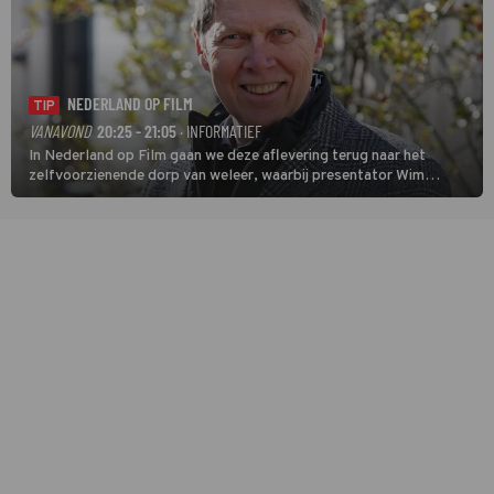
NEDERLAND OP FILM
TIP
VANAVOND
20:25 - 21:05
· INFORMATIEF
In Nederland op Film gaan we deze aflevering terug naar het
zelfvoorzienende dorp van weleer, waarbij presentator Wim
Daniëls de kijkers meeneemt op reis door de tijd aan de hand van
unieke amateurbeelden uit verschillende decennia. (HH)