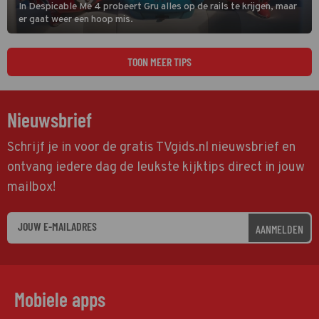
In Despicable Me 4 probeert Gru alles op de rails te krijgen, maar
er gaat weer een hoop mis.
TOON MEER TIPS
Nieuwsbrief
Schrijf je in voor de gratis TVgids.nl nieuwsbrief en
ontvang iedere dag de leukste kijktips direct in jouw
mailbox!
AANMELDEN
Mobiele apps