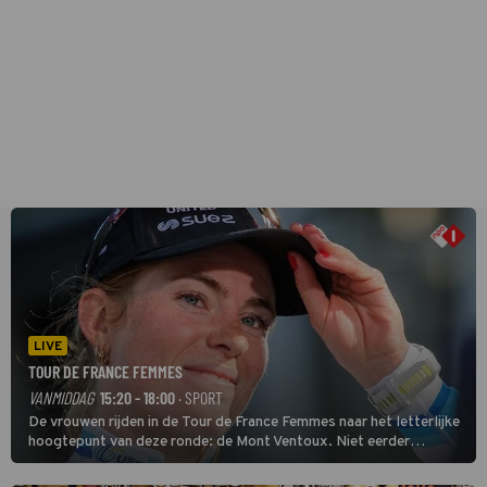
LIVE
TOUR DE FRANCE FEMMES
VANMIDDAG
15:20 - 18:00
· SPORT
De vrouwen rijden in de Tour de France Femmes naar het letterlijke
hoogtepunt van deze ronde: de Mont Ventoux. Niet eerder
finishten de vrouwen voor deze koers op deze kale col uit de
buitencategorie. De aanloop naar de slotklim is vlak.