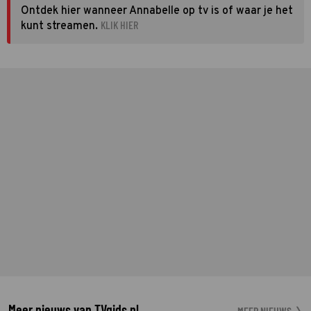
Ontdek hier wanneer Annabelle op tv is of waar je het
KLIK HIER
kunt streamen.
Meer nieuws van TVgids.nl
MEER NIEUWS