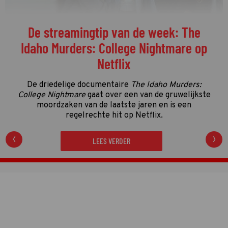
Welke programma's liggen momenteel
op kop in de vierde kwalificatieronde?
De vierde kwalificatieronde én de streamingronde
van de Gouden Televizier-Ring 2026 zijn in volle
gang. Tijd dus voor de eerste én enige tussenstand!
LEES VERDER