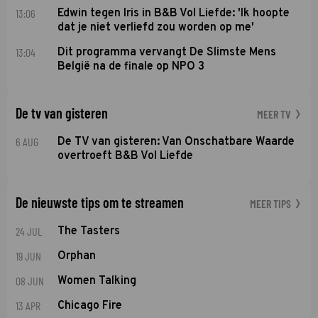
13:06
Edwin tegen Iris in B&B Vol Liefde: 'Ik hoopte
dat je niet verliefd zou worden op me'
13:04
Dit programma vervangt De Slimste Mens
België na de finale op NPO 3
De tv van gisteren
MEER TV
6 AUG
De TV van gisteren: Van Onschatbare Waarde
overtroeft B&B Vol Liefde
De nieuwste tips om te streamen
MEER TIPS
24 JUL
The Tasters
19 JUN
Orphan
08 JUN
Women Talking
13 APR
Chicago Fire