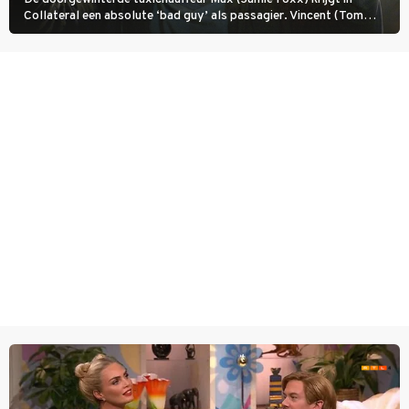
Collateral een absolute ‘bad guy’ als passagier. Vincent (Tom
Cruise) heeft hem nodig om hem de stad door te loodsen om een
wel heel lugubere reden.