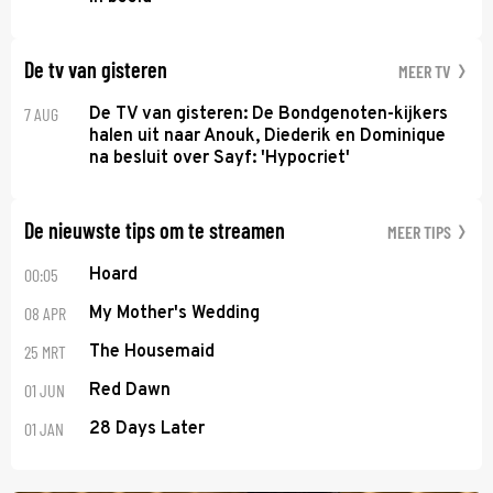
De tv van gisteren
MEER TV
7 AUG
De TV van gisteren: De Bondgenoten-kijkers
halen uit naar Anouk, Diederik en Dominique
na besluit over Sayf: 'Hypocriet'
De nieuwste tips om te streamen
MEER TIPS
00:05
Hoard
08 APR
My Mother's Wedding
25 MRT
The Housemaid
01 JUN
Red Dawn
01 JAN
28 Days Later