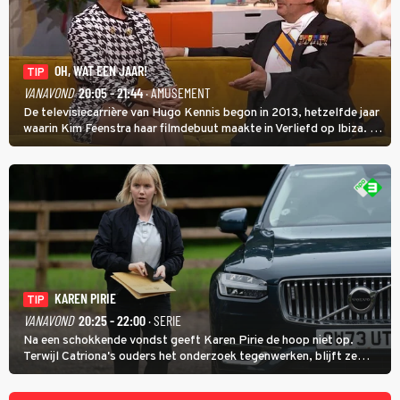
OH, WAT EEN JAAR!
TIP
VANAVOND
20:05 - 21:44
· AMUSEMENT
De televisiecarrière van Hugo Kennis begon in 2013, hetzelfde jaar
waarin Kim Feenstra haar filmdebuut maakte in Verliefd op Ibiza. In
Oh, Wat een Jaar! wordt duidelijk wat ze nog meer weten van het
jaar waarin ze allebei eindtwintigers waren.
KAREN PIRIE
TIP
VANAVOND
20:25 - 22:00
· SERIE
Na een schokkende vondst geeft Karen Pirie de hoop niet op.
Terwijl Catriona's ouders het onderzoek tegenwerken, blijft ze
speuren naar Adam. In deze slotaflevering van Karen Pirie leidt het
spoor via Frankrijk en Italië naar Malta.