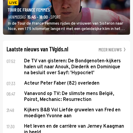
LIVE
TOUR DE FRANCE FEMMES
VANMIDDAG
15:45 - 18:00
· SPORT
In de Tour de France Femmes rijden de vrouwen van Sisteron naar
Nice, een 175 kilometer lange rit met een geleidelijke klim in het
midden. Dat is mogelijk niet de zwaarste hindernis, dat is de
temperatuur. Het kan in Nice namelijk bloedheet worden.
Laatste nieuws van TVgids.nl
MEER NIEUWS
07:52
De TV van gisteren: De Bondgenoten-kijkers
halen uit naar Anouk, Diederik en Dominique
na besluit over Sayf: 'Hypocriet'
07:33
Acteur Peter Faber (82) overleden
06:47
Vanavond op TV: De slimste mens België,
Poirot, Mechanic: Resurrection
21:48
Kijkers B&B Vol Liefde gruwelen van Fred en
moedigen Yvonne aan
17:30
Het leven en de carrière van Jerney Kaagman
in beeld