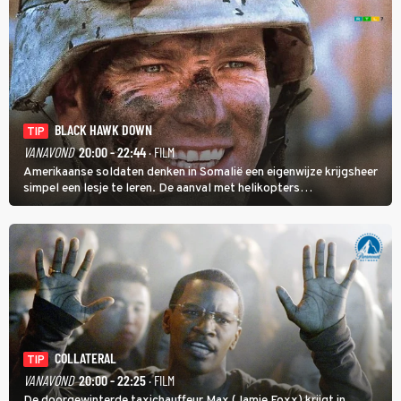
BLACK HAWK DOWN
TIP
VANAVOND
20:00 - 22:44
· FILM
Amerikaanse soldaten denken in Somalië een eigenwijze krijgsheer
simpel een lesje te leren. De aanval met helikopters
verloopt in Black Hawk down dramatisch.
COLLATERAL
TIP
VANAVOND
20:00 - 22:25
· FILM
De doorgewinterde taxichauffeur Max (Jamie Foxx) krijgt in