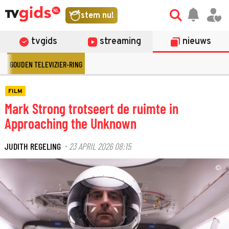
stem nu!
tvgids
streaming
nieuws
GOUDEN TELEVIZIER-RING
FILM
Mark Strong trotseert de ruimte in
Approaching the Unknown
JUDITH REGELING
23 APRIL 2026 08:15
·
©