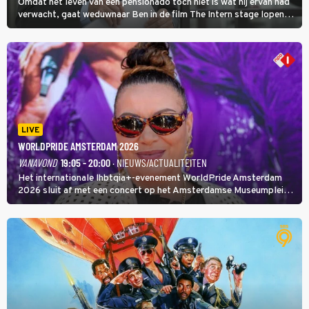
Omdat het leven van een pensionado toch niet is wat hij ervan had
verwacht, gaat weduwnaar Ben in de film The Intern stage lopen
bij de hippe webwinkel van Jules, wat een gouden zet blijkt te zijn.
LIVE
WORLDPRIDE AMSTERDAM 2026
VANAVOND
19:05 - 20:00
· NIEUWS/ACTUALITEITEN
Het internationale lhbtqia+-evenement WorldPride Amsterdam
2026 sluit af met een concert op het Amsterdamse Museumplein.
Anita Doth is een van de optredende artiesten. In de jaren 90
veroverde ze de wereld als zangeres van 2Unlimited.