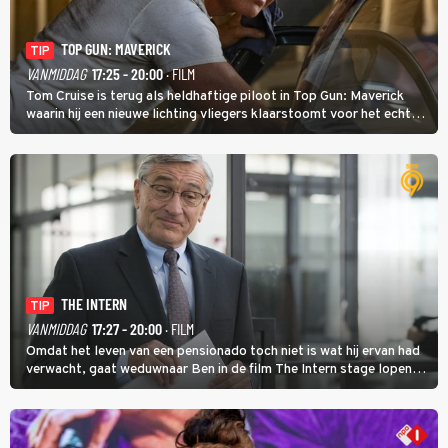
TOP GUN: MAVERICK
TIP
VANMIDDAG
17:25 - 20:00
· FILM
Tom Cruise is terug als heldhaftige piloot in Top Gun: Maverick
waarin hij een nieuwe lichting vliegers klaarstoomt voor het echte
werk.
THE INTERN
TIP
VANMIDDAG
17:27 - 20:00
· FILM
Omdat het leven van een pensionado toch niet is wat hij ervan had
verwacht, gaat weduwnaar Ben in de film The Intern stage lopen
bij de hippe webwinkel van Jules, wat een gouden zet blijkt te zijn.