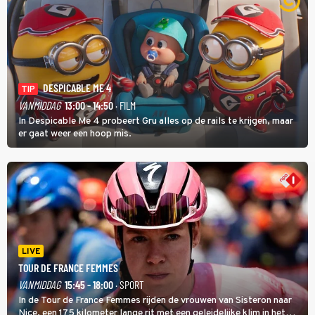
DESPICABLE ME 4
TIP
VANMIDDAG
13:00 - 14:50
· FILM
In Despicable Me 4 probeert Gru alles op de rails te krijgen, maar
er gaat weer een hoop mis.
LIVE
TOUR DE FRANCE FEMMES
VANMIDDAG
15:45 - 18:00
· SPORT
In de Tour de France Femmes rijden de vrouwen van Sisteron naar
Nice, een 175 kilometer lange rit met een geleidelijke klim in het