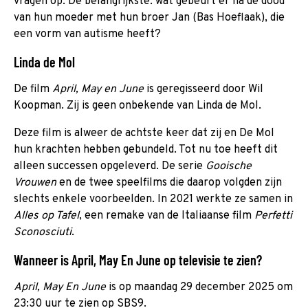
vragen op. De belangrijkste: wat gebeurt er na de dood
van hun moeder met hun broer Jan (Bas Hoeflaak), die
een vorm van autisme heeft?
Linda de Mol
De film
April, May en June
is geregisseerd door Wil
Koopman. Zij is geen onbekende van Linda de Mol.
Deze film is alweer de achtste keer dat zij en De Mol
hun krachten hebben gebundeld. Tot nu toe heeft dit
alleen successen opgeleverd. De serie
Gooische
Vrouwen
en de twee speelfilms die daarop volgden zijn
slechts enkele voorbeelden. In 2021 werkte ze samen in
Alles op Tafel
, een remake van de Italiaanse film
Perfetti
Sconosciuti
.
Wanneer is April, May En June op televisie te zien?
April, May En June
is op maandag 29 december 2025 om
23:30 uur te zien op SBS9.