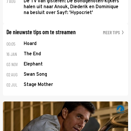
7 AUG
De TV van gisteren: De Bondgenoten-kijkers
halen uit naar Anouk, Diederik en Dominique
na besluit over Sayf: 'Hypocriet'
De nieuwste tips om te streamen
MEER TIPS
00:05
Hoard
16 JAN
The End
03 NOV
Elephant
02 AUG
Swan Song
02 JUL
Stage Mother