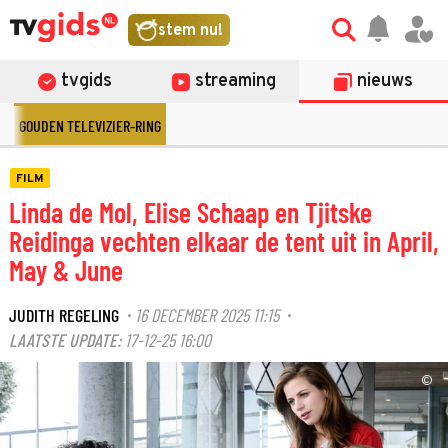
stem nu!
tvgids
streaming
nieuws
GOUDEN TELEVIZIER-RING
FILM
Linda de Mol, Elise Schaap en Tjitske
Reidinga vechten elkaar de tent uit in April,
May & June
JUDITH REGELING
16 DECEMBER 2025 11:15
·
·
LAATSTE UPDATE:
17-12-25 16:00
©