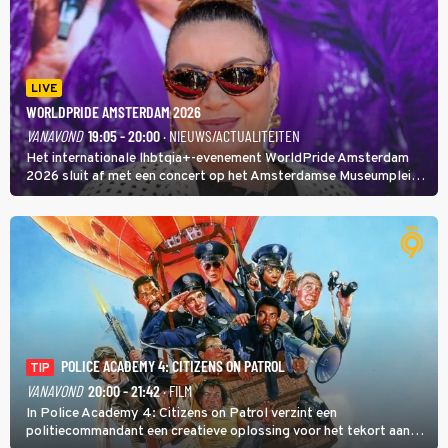
LIVE
WORLDPRIDE AMSTERDAM 2026
VANAVOND
19:05 - 20:00
· NIEUWS/ACTUALITEITEN
Het internationale lhbtqia+-evenement WorldPride Amsterdam
2026 sluit af met een concert op het Amsterdamse Museumplein.
Anita Doth is een van de optredende artiesten. In de jaren 90
veroverde ze de wereld als zangeres van 2Unlimited.
POLICE ACADEMY 4: CITIZENS ON PATROL
TIP
VANAVOND
20:00 - 21:42
· FILM
In Police Academy 4: Citizens on Patrol verzint een
politiecommandant een creatieve oplossing voor het tekort aan