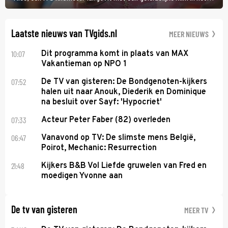
midden. Dat is mogelijk niet de zwaarste hindernis, dat is de
temperatuur. Het kan in Nice namelijk bloedheet worden.
Laatste nieuws van TVgids.nl
MEER NIEUWS
10:07
Dit programma komt in plaats van MAX
Vakantieman op NPO 1
07:52
De TV van gisteren: De Bondgenoten-kijkers
halen uit naar Anouk, Diederik en Dominique
na besluit over Sayf: 'Hypocriet'
07:33
Acteur Peter Faber (82) overleden
06:47
Vanavond op TV: De slimste mens België,
Poirot, Mechanic: Resurrection
21:48
Kijkers B&B Vol Liefde gruwelen van Fred en
moedigen Yvonne aan
De tv van gisteren
MEER TV