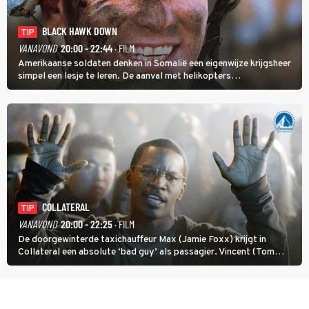
BLACK HAWK DOWN
TIP
VANAVOND
20:00 - 22:44
· FILM
Amerikaanse soldaten denken in Somalië een eigenwijze krijgsheer
simpel een lesje te leren. De aanval met helikopters
verloopt in Black Hawk down dramatisch.
COLLATERAL
TIP
VANAVOND
20:00 - 22:25
· FILM
De doorgewinterde taxichauffeur Max (Jamie Foxx) krijgt in
Collateral een absolute ‘bad guy’ als passagier. Vincent (Tom
Cruise) heeft hem nodig om hem de stad door te loodsen om een
wel heel lugubere reden.