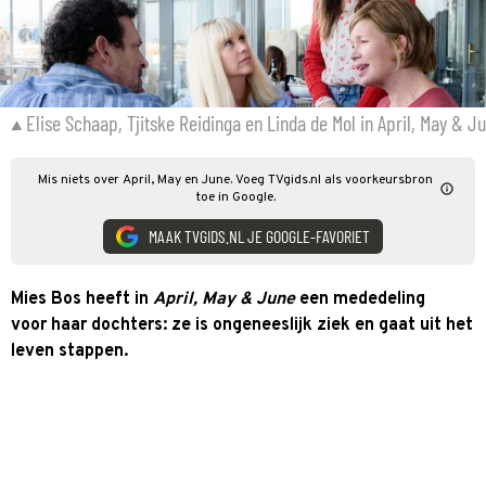
Elise Schaap, Tjitske Reidinga en Linda de Mol in April, May & J
Mis niets over April, May en June. Voeg TVgids.nl als voorkeursbron
toe in Google.
MAAK TVGIDS.NL JE GOOGLE-FAVORIET
Mies Bos heeft in
April, May & June
een mededeling
voor haar dochters: ze is ongeneeslijk ziek en gaat uit het
leven stappen.