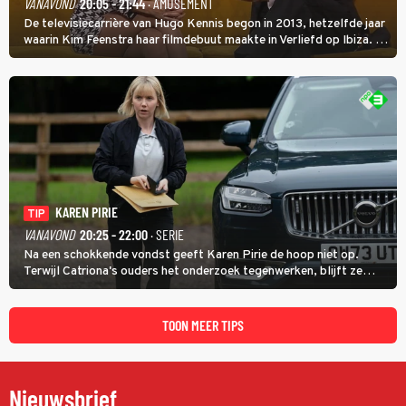
VANAVOND
20:05 - 21:44
· AMUSEMENT
De televisiecarrière van Hugo Kennis begon in 2013, hetzelfde jaar
waarin Kim Feenstra haar filmdebuut maakte in Verliefd op Ibiza. In
Oh, Wat een Jaar! wordt duidelijk wat ze nog meer weten van het
jaar waarin ze allebei eindtwintigers waren.
KAREN PIRIE
TIP
VANAVOND
20:25 - 22:00
· SERIE
Na een schokkende vondst geeft Karen Pirie de hoop niet op.
Terwijl Catriona's ouders het onderzoek tegenwerken, blijft ze
speuren naar Adam. In deze slotaflevering van Karen Pirie leidt het
spoor via Frankrijk en Italië naar Malta.
TOON MEER TIPS
Nieuwsbrief