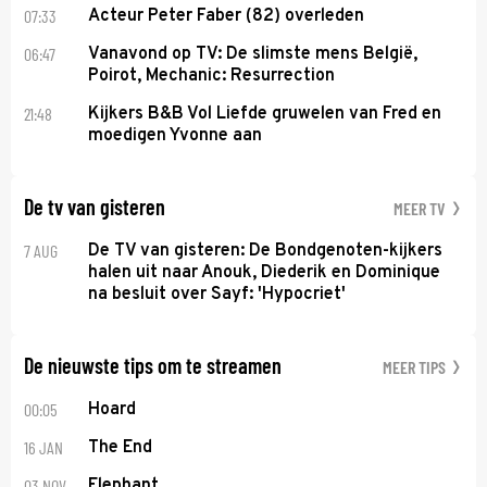
07:33
Acteur Peter Faber (82) overleden
06:47
Vanavond op TV: De slimste mens België,
Poirot, Mechanic: Resurrection
21:48
Kijkers B&B Vol Liefde gruwelen van Fred en
moedigen Yvonne aan
De tv van gisteren
MEER TV
7 AUG
De TV van gisteren: De Bondgenoten-kijkers
halen uit naar Anouk, Diederik en Dominique
na besluit over Sayf: 'Hypocriet'
De nieuwste tips om te streamen
MEER TIPS
00:05
Hoard
16 JAN
The End
03 NOV
Elephant