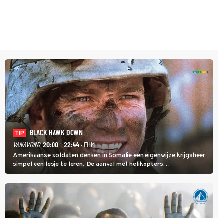
BLACK HAWK DOWN
TIP
VANAVOND
20:00 - 22:44
· FILM
Amerikaanse soldaten denken in Somalië een eigenwijze krijgsheer
simpel een lesje te leren. De aanval met helikopters
verloopt in Black Hawk down dramatisch.