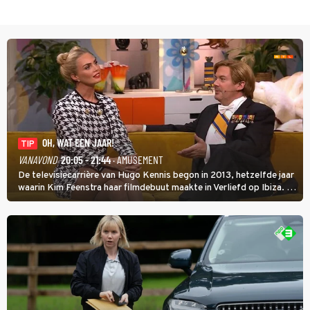
OH, WAT EEN JAAR!
TIP
VANAVOND
20:05 - 21:44
· AMUSEMENT
De televisiecarrière van Hugo Kennis begon in 2013, hetzelfde jaar
waarin Kim Feenstra haar filmdebuut maakte in Verliefd op Ibiza. In
Oh, Wat een Jaar! wordt duidelijk wat ze nog meer weten van het
jaar waarin ze allebei eindtwintigers waren.