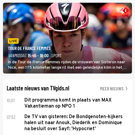
LIVE
TOUR DE FRANCE FEMMES
VANMIDDAG
15:45 - 18:00
· SPORT
In de Tour de France Femmes rijden de vrouwen van Sisteron naar
Nice, een 175 kilometer lange rit met een geleidelijke klim in het
midden. Dat is mogelijk niet de zwaarste hindernis, dat is de
temperatuur. Het kan in Nice namelijk bloedheet worden.
Laatste nieuws van TVgids.nl
MEER NIEUWS
10:07
Dit programma komt in plaats van MAX
Vakantieman op NPO 1
07:52
De TV van gisteren: De Bondgenoten-kijkers
halen uit naar Anouk, Diederik en Dominique
na besluit over Sayf: 'Hypocriet'