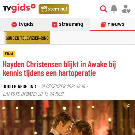
stem nu!
tvgids
streaming
nieuws
GOUDEN TELEVIZIER-RING
FILM
Hayden Christensen blijkt in Awake bij
kennis tijdens een hartoperatie
JUDITH REGELING
19 DECEMBER 2024 12:15
·
·
LAATSTE UPDATE:
20-12-24 10:31
©