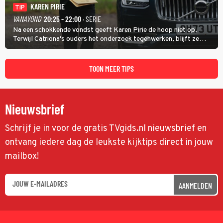
KAREN PIRIE
TIP
VANAVOND
20:25 - 22:00
· SERIE
Na een schokkende vondst geeft Karen Pirie de hoop niet op.
Terwijl Catriona's ouders het onderzoek tegenwerken, blijft ze
speuren naar Adam. In deze slotaflevering van Karen Pirie leidt het
spoor via Frankrijk en Italië naar Malta.
TOON MEER TIPS
Nieuwsbrief
Schrijf je in voor de gratis TVgids.nl nieuwsbrief en
ontvang iedere dag de leukste kijktips direct in jouw
mailbox!
AANMELDEN