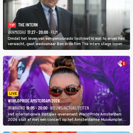
THE INTERN
TIP
VANMIDDAG
17:27 - 20:00
· FILM
Omdat het leven van een pensionado toch niet is wat hij ervan had
verwacht, gaat weduwnaar Ben in de film The Intern stage lopen
bij de hippe webwinkel van Jules, wat een gouden zet blijkt te zijn.
LIVE
WORLDPRIDE AMSTERDAM 2026
VANAVOND
19:05 - 20:00
· NIEUWS/ACTUALITEITEN
Het internationale lhbtqia+-evenement WorldPride Amsterdam
2026 sluit af met een concert op het Amsterdamse Museumplein.
Anita Doth is een van de optredende artiesten. In de jaren 90
veroverde ze de wereld als zangeres van 2Unlimited.