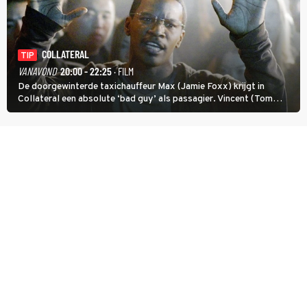
COLLATERAL
TIP
VANAVOND
20:00 - 22:25
· FILM
De doorgewinterde taxichauffeur Max (Jamie Foxx) krijgt in
Collateral een absolute ‘bad guy’ als passagier. Vincent (Tom
Cruise) heeft hem nodig om hem de stad door te loodsen om een
wel heel lugubere reden.