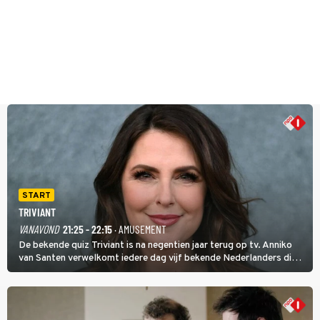
START
TRIVIANT
VANAVOND
21:25 - 22:15
· AMUSEMENT
De bekende quiz Triviant is na negentien jaar terug op tv. Anniko
van Santen verwelkomt iedere dag vijf bekende Nederlanders die
vragen beantwoorden in verschillende categorieën. De beste
speler gaat direct door naar de finaleweek.