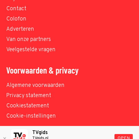
Contact
Colofon
Adverteren
Van onze partners
Veelgestelde vragen
Voorwaarden & privacy
Algemene voorwaarden
Privacy statement
Cookiestatement
Cookie-instellingen
TVgids
© TVgids.nl 2026 - All rights reserved. No text and
OPEN
TVgids.nl