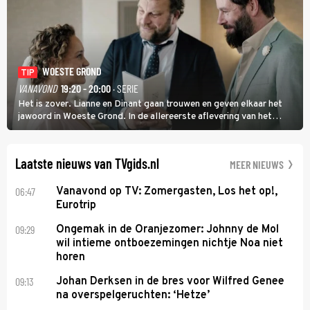
WOESTE GROND
TIP
VANAVOND
19:20 - 20:00
· SERIE
Het is zover. Lianne en Dinant gaan trouwen en geven elkaar het
jawoord in Woeste Grond. In de allereerste aflevering van het
eerste seizoen kwam Lianne vanuit de Randstad naar Twente. Daar
is ze inmiddels helemaal op haar plek.
Laatste nieuws van TVgids.nl
MEER NIEUWS
06:47
Vanavond op TV: Zomergasten, Los het op!,
Eurotrip
09:29
Ongemak in de Oranjezomer: Johnny de Mol
wil intieme ontboezemingen nichtje Noa niet
horen
09:13
Johan Derksen in de bres voor Wilfred Genee
na overspelgeruchten: ‘Hetze’