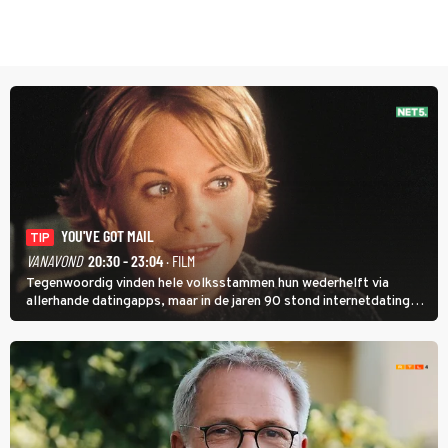
YOU'VE GOT MAIL
TIP
VANAVOND
20:30 - 23:04
· FILM
Tegenwoordig vinden hele volksstammen hun wederhelft via
allerhande datingapps, maar in de jaren 90 stond internetdating
nog in de kinderschoenen. In de film You've Got Mail zie je dat
terug.