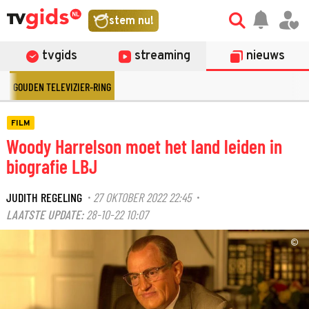
stem nu!
tvgids
streaming
nieuws
GOUDEN TELEVIZIER-RING
FILM
Woody Harrelson moet het land leiden in
biografie LBJ
JUDITH REGELING
27 OKTOBER 2022 22:45
·
·
LAATSTE UPDATE:
28-10-22 10:07
©