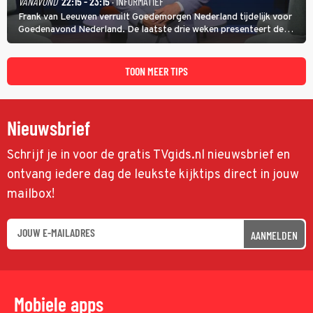
VANAVOND
22:15 - 23:15
· INFORMATIEF
Frank van Leeuwen verruilt Goedemorgen Nederland tijdelijk voor
Goedenavond Nederland. De laatste drie weken presenteert de
journalist en De Slimste Mens-winnaar deze avondtalkshow om en
om met Sam Hagens, die er al vanaf het begin bij is.
TOON MEER TIPS
Nieuwsbrief
Schrijf je in voor de gratis TVgids.nl nieuwsbrief en
ontvang iedere dag de leukste kijktips direct in jouw
mailbox!
AANMELDEN
Mobiele apps