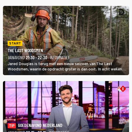
START
THE LAST WOODSMEN
VANAVOND
21:30 - 22:30
· INFORMATIEF
Jared Douglas is terug met een nieuw seizoen van The Last
Woodsmen, waarin de opdracht groter is dan ooit. In acht weken
tijd probeert hij een miljoen dollar bij elkaar te vergaren om de
toekomst van het houthakkersbedrijf te verzekeren.
GOEDENAVOND NEDERLAND
TIP