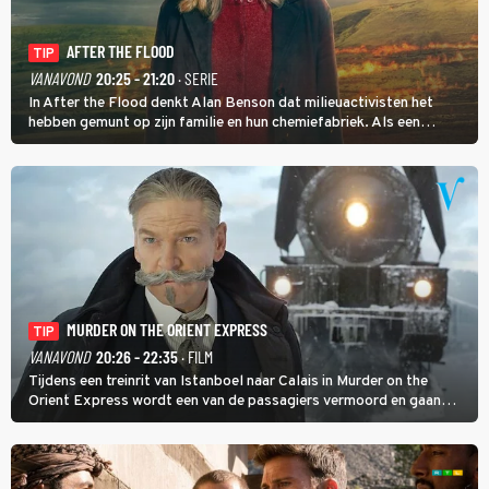
AFTER THE FLOOD
TIP
VANAVOND
20:25 - 21:20
· SERIE
In After the Flood denkt Alan Benson dat milieuactivisten het
hebben gemunt op zijn familie en hun chemiefabriek. Als een
brandende boodschap in het veen de boel op scherp zet, besluit
Jo Marshall de jonge Finn Allen aan de tand te voelen.
MURDER ON THE ORIENT EXPRESS
TIP
VANAVOND
20:26 - 22:35
· FILM
Tijdens een treinrit van Istanboel naar Calais in Murder on the
Orient Express wordt een van de passagiers vermoord en gaan
detective Hercule Poirot en zijn snor uitzoeken wie van de andere
treinreizigers de dader is.