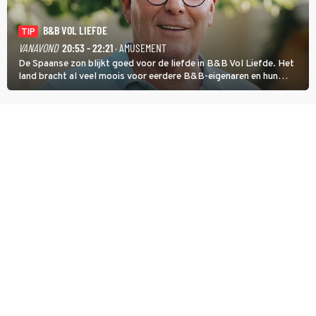
B&B VOL LIEFDE
TIP
VANAVOND
20:53 - 22:21
· AMUSEMENT
De Spaanse zon blijkt goed voor de liefde in B&B Vol Liefde. Het
land bracht al veel moois voor eerdere B&B-eigenaren en hun
partners. Ook Paul runt zijn gastenverblijf in Spanje. De 62-jarige
weduwnaar stuurt aan op een nieuw hoofdstuk.