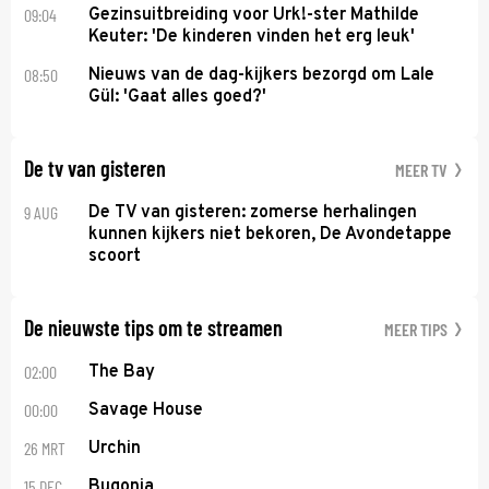
09:04
Gezinsuitbreiding voor Urk!-ster Mathilde
Keuter: 'De kinderen vinden het erg leuk'
08:50
Nieuws van de dag-kijkers bezorgd om Lale
Gül: 'Gaat alles goed?'
De tv van gisteren
MEER TV
9 AUG
De TV van gisteren: zomerse herhalingen
kunnen kijkers niet bekoren, De Avondetappe
scoort
De nieuwste tips om te streamen
MEER TIPS
02:00
The Bay
00:00
Savage House
26 MRT
Urchin
15 DEC
Bugonia