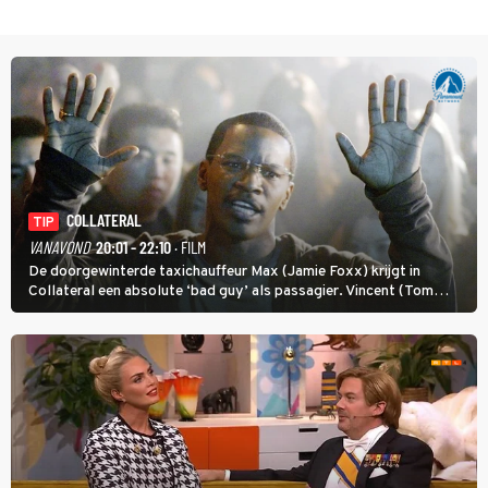
COLLATERAL
TIP
VANAVOND
20:01 - 22:10
· FILM
De doorgewinterde taxichauffeur Max (Jamie Foxx) krijgt in
Collateral een absolute ‘bad guy’ als passagier. Vincent (Tom
Cruise) heeft hem nodig om hem de stad door te loodsen om een
wel heel lugubere reden.