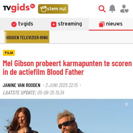
stem nu!
tvgids
streaming
nieuws
GOUDEN TELEVIZIER-RING
FILM
Mel Gibson probeert karmapunten te scoren
in de actiefilm Blood Father
JANINE VAN ROODEN
3 JUNI 2025 22:15
·
·
LAATSTE UPDATE:
05-06-25 15:34
©