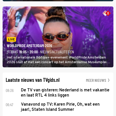
hoofdredacteur van modebladen Glamour en Elle het samen met
rapper Keizer opneemt tegen Edson da Graça en Marc-Marie
Huijbregts.
LIVE
WORLDPRIDE AMSTERDAM 2026
STRAKS
19:05 - 20:00
· NIEUWS/ACTUALITEITEN
Het internationale lhbtqia+-evenement WorldPride Amsterdam
2026 sluit af met een concert op het Amsterdamse Museumplein.
Anita Doth is een van de optredende artiesten. In de jaren 90
veroverde ze de wereld als zangeres van 2Unlimited.
Laatste nieuws van TVgids.nl
MEER NIEUWS
08:36
De TV van gisteren: Nederland is met vakantie
en laat RTL 4 links liggen
06:47
Vanavond op TV: Karen Pirie, Oh, wat een
jaar!, Staten Island Summer