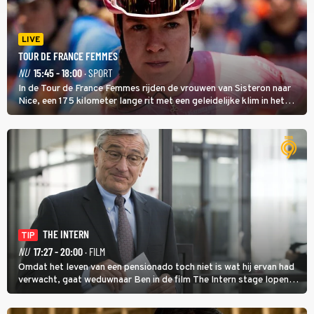
LIVE
TOUR DE FRANCE FEMMES
NU
15:45 - 18:00
· SPORT
In de Tour de France Femmes rijden de vrouwen van Sisteron naar
Nice, een 175 kilometer lange rit met een geleidelijke klim in het
midden. Dat is mogelijk niet de zwaarste hindernis, dat is de
temperatuur. Het kan in Nice namelijk bloedheet worden.
THE INTERN
TIP
NU
17:27 - 20:00
· FILM
Omdat het leven van een pensionado toch niet is wat hij ervan had
verwacht, gaat weduwnaar Ben in de film The Intern stage lopen
bij de hippe webwinkel van Jules, wat een gouden zet blijkt te zijn.