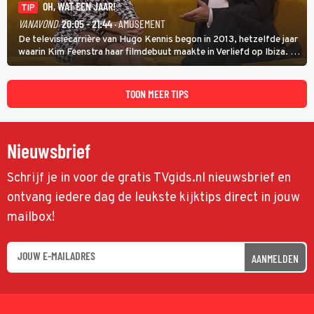
OH, WAT EEN JAAR!
TIP
VANAVOND
20:05 - 21:44
· AMUSEMENT
De televisiecarrière van Hugo Kennis begon in 2013, hetzelfde jaar
waarin Kim Feenstra haar filmdebuut maakte in Verliefd op Ibiza. In
Oh, Wat een Jaar! wordt duidelijk wat ze nog meer weten van het
jaar waarin ze allebei eindtwintigers waren.
TOON MEER TIPS
Nieuwsbrief
Schrijf je in voor de gratis TVgids.nl nieuwsbrief en
ontvang iedere dag de leukste kijktips direct in jouw
mailbox!
AANMELDEN