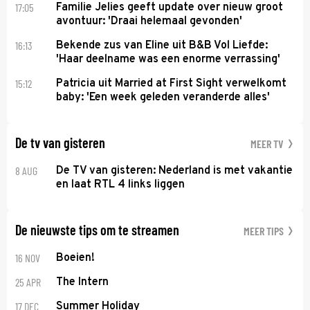
17:05
Familie Jelies geeft update over nieuw groot
avontuur: 'Draai helemaal gevonden'
16:13
Bekende zus van Eline uit B&B Vol Liefde:
'Haar deelname was een enorme verrassing'
15:12
Patricia uit Married at First Sight verwelkomt
baby: 'Een week geleden veranderde alles'
De tv van gisteren
MEER TV
8 AUG
De TV van gisteren: Nederland is met vakantie
en laat RTL 4 links liggen
De nieuwste tips om te streamen
MEER TIPS
16 NOV
Boeien!
25 APR
The Intern
17 DEC
Summer Holiday