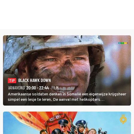
BLACK HAWK DOWN
TIP
VANAVOND
20:00 - 22:44
· FILM
Amerikaanse soldaten denken in Somalië een eigenwijze krijgsheer
simpel een lesje te leren. De aanval met helikopters
verloopt in Black Hawk down dramatisch.