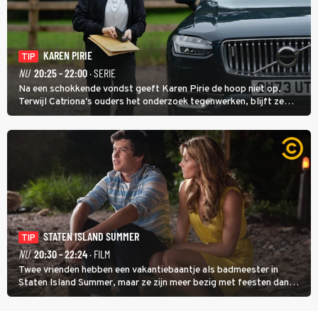
KAREN PIRIE
TIP
NU
20:25 - 22:00
· SERIE
Na een schokkende vondst geeft Karen Pirie de hoop niet op.
Terwijl Catriona's ouders het onderzoek tegenwerken, blijft ze
speuren naar Adam. In deze slotaflevering van Karen Pirie leidt het
spoor via Frankrijk en Italië naar Malta.
STATEN ISLAND SUMMER
TIP
NU
20:30 - 22:24
· FILM
Twee vrienden hebben een vakantiebaantje als badmeester in
Staten Island Summer, maar ze zijn meer bezig met feesten dan
met werken.