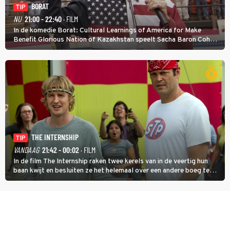
BORAT
TIP
NU
21:00 - 22:40
· FILM
In de komedie Borat: Cultural Learnings of America for Make
Benefit Glorious Nation of Kazakhstan speelt Sacha Baron Cohen
een Kazachse journalist die naar Amerika komt om een tv-
programma te maken.
THE INTERNSHIP
TIP
VANDAAG
21:42 - 00:02
· FILM
In de film The Internship raken twee kerels van in de veertig hun
baan kwijt en besluiten ze het helemaal over een andere boeg te
gooien door als stagiair aan de slag te gaan bij Google.