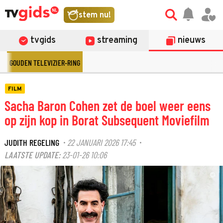
stem nu!
tvgids
streaming
nieuws
GOUDEN TELEVIZIER-RING
FILM
Sacha Baron Cohen zet de boel weer eens
op zijn kop in Borat Subsequent Moviefilm
JUDITH REGELING
22 JANUARI 2026 17:45
·
·
LAATSTE UPDATE:
23-01-26 10:06
©