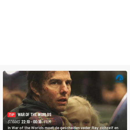
WAR OF THE WORLDS
TIP
STRAKS
22:10 - 00:18
· FILM
In War of the Worlds moet de gescheiden vader Ray zichzelf en