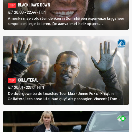
BLACK HAWK DOWN
TIP
NU
20:00 - 22:44
· FILM
Amerikaanse soldaten denken in Somalië een eigenwijze krijgsheer
simpel een lesje te leren. De aanval met helikopters
verloopt in Black Hawk down dramatisch.
COLLATERAL
TIP
NU
20:01 - 22:10
· FILM
De doorgewinterde taxichauffeur Max (Jamie Foxx) krijgt in
Collateral een absolute ‘bad guy’ als passagier. Vincent (Tom
Cruise) heeft hem nodig om hem de stad door te loodsen om een
wel heel lugubere reden.