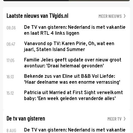
Laatste nieuws van TVgids.nl
MEER NIEUWS
08:36
De TV van gisteren: Nederland is met vakantie
en laat RTL 4 links liggen
06:47
Vanavond op TV: Karen Pirie, Oh, wat een
jaar!, Staten Island Summer
17:05
Familie Jelies geeft update over nieuw groot
avontuur: 'Draai helemaal gevonden'
16:13
Bekende zus van Eline uit B&B Vol Liefde:
'Haar deelname was een enorme verrassing'
15:12
Patricia uit Married at First Sight verwelkomt
baby: 'Een week geleden veranderde alles'
De tv van gisteren
MEER TV
8 AUG
De TV van gisteren: Nederland is met vakantie