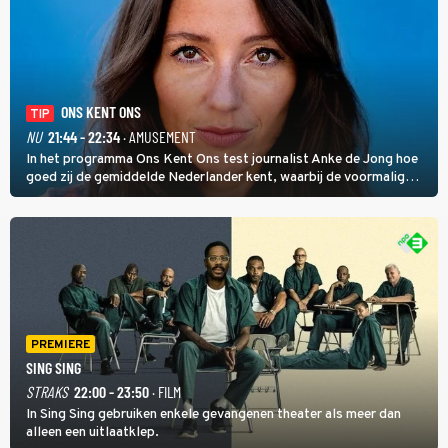
ONS KENT ONS
TIP
NU
21:44 - 22:34
· AMUSEMENT
In het programma Ons Kent Ons test journalist Anke de Jong hoe
goed zij de gemiddelde Nederlander kent, waarbij de voormalig
hoofdredacteur van modebladen Glamour en Elle het samen met
rapper Keizer opneemt tegen Edson da Graça en Marc-Marie
Huijbregts.
PREMIERE
SING SING
STRAKS
22:00 - 23:50
· FILM
In Sing Sing gebruiken enkele gevangenen theater als meer dan
alleen een uitlaatklep.