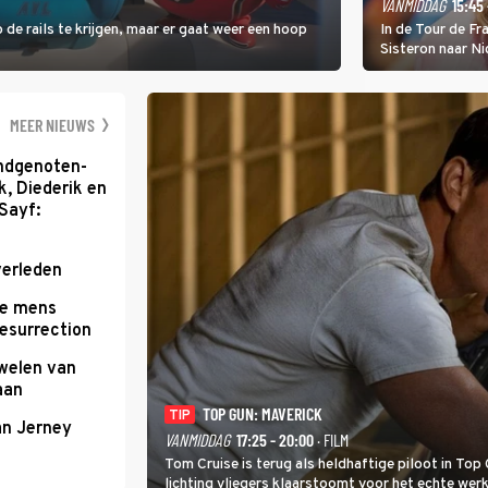
VANMIDDAG
15:45 
 de rails te krijgen, maar er gaat weer een hoop
In de Tour de F
Sisteron naar Ni
geleidelijke klim
zwaarste hindern
namelijk bloedh
MEER NIEUWS
ondgenoten-
k, Diederik en
Sayf:
verleden
te mens
Resurrection
uwelen van
aan
TOP GUN: MAVERICK
TIP
an Jerney
VANMIDDAG
17:25 - 20:00
· FILM
Tom Cruise is terug als heldhaftige piloot in Top 
lichting vliegers klaarstoomt voor het echte werk