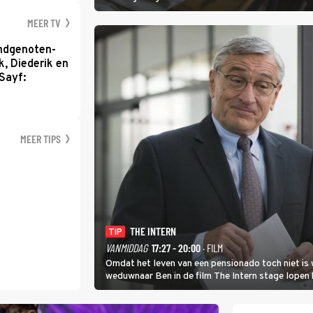
MEER TV
ondgenoten-
k, Diederik en
Sayf:
MEER TIPS
THE INTERN
TIP
VANMIDDAG
17:27 - 20:00
· FILM
Omdat het leven van een pensionado toch niet is 
weduwnaar Ben in de film The Intern stage lopen 
gouden zet blijkt te zijn.