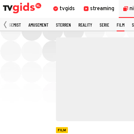
tvgids
streaming
n
N
GEMIST
AMUSEMENT
STERREN
REALITY
SERIE
FILM
S
FILM