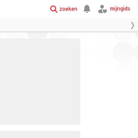
mijngids
zoeken