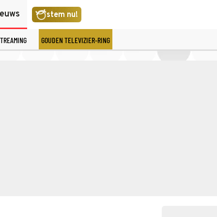
ieuws
stem nu!
TREAMING
GOUDEN TELEVIZIER-RING