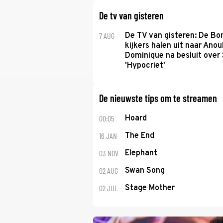
De tv van gisteren
7 AUG
De TV van gisteren: De B
kijkers halen uit naar Anou
Dominique na besluit over 
'Hypocriet'
De nieuwste tips om te streamen
00:05
Hoard
16 JAN
The End
03 NOV
Elephant
02 AUG
Swan Song
02 JUL
Stage Mother