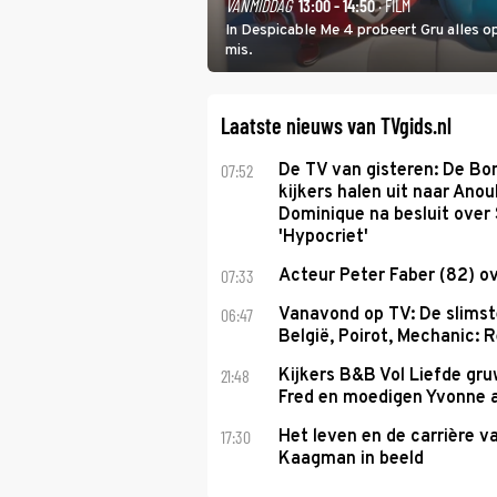
VANMIDDAG
13:00 - 14:50
· FILM
In Despicable Me 4 probeert Gru alles op
mis.
Laatste nieuws van TVgids.nl
07:52
De TV van gisteren: De B
kijkers halen uit naar Anou
Dominique na besluit over 
'Hypocriet'
07:33
Acteur Peter Faber (82) o
06:47
Vanavond op TV: De slims
België, Poirot, Mechanic: 
21:48
Kijkers B&B Vol Liefde gr
Fred en moedigen Yvonne 
17:30
Het leven en de carrière v
Kaagman in beeld