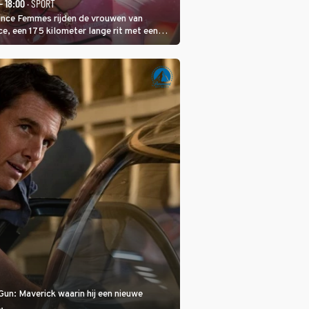
- 18:00
· SPORT
rance Femmes rijden de vrouwen van
ce, een 175 kilometer lange rit met een
 in het midden. Dat is mogelijk niet de
is, dat is de temperatuur. Het kan in Nice
eet worden.
Gun: Maverick waarin hij een nieuwe
.