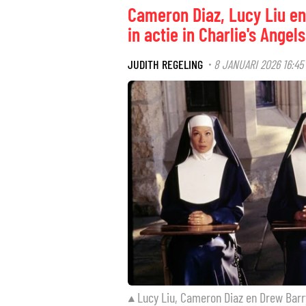
Cameron Diaz, Lucy Liu 
in actie in Charlie's Angels
JUDITH REGELING
8 JANUARI 2026 16:45
·
Lucy Liu, Cameron Diaz en Drew Barrym