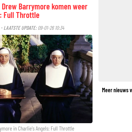
en Drew Barrymore komen weer
: Full Throttle
LAATSTE UPDATE:
09-01-26 10:34
·
©
Meer nieuws v
ore in Charlie's Angels: Full Throttle