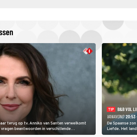
issen
B&B VOL L
TIP
VANAVOND
20:53 
 jaar terug op tv. Anniko van Santen verwelkomt
De Spaanse zon b
e vragen beantwoorden in verschillende
Liefde. Het lan
 door naar de finaleweek.
eigenaren en hun