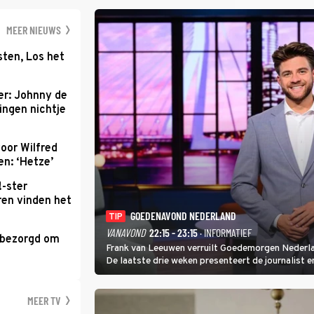
gastenverblijf i
aan op een nieu
MEER NIEUWS
ten, Los het
r: Johnny de
ingen nichtje
oor Wilfred
n: ‘Hetze’
!-ster
ren vinden het
GOEDENAVOND NEDERLAND
TIP
VANAVOND
22:15 - 23:15
· INFORMATIEF
 bezorgd om
Frank van Leeuwen verruilt Goedemorgen Nederla
'
De laatste drie weken presenteert de journalist 
avondtalkshow om en om met Sam Hagens, die er al
MEER TV