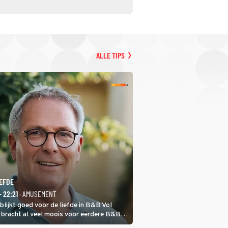
ALLE TIPS
IEFDE
- 22:21
· AMUSEMENT
lijkt goed voor de liefde in B&B Vol
d bracht al veel moois voor eerdere B&B-
 partners. Ook Paul runt zijn