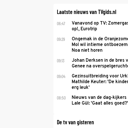
Laatste nieuws van TVgids.nl
06:47
Vanavond op TV: Zomergas
op!, Eurotrip
09:29
Ongemak in de Oranjezome
Mol wil intieme ontboezem
Noa niet horen
09:13
Johan Derksen in de bres v
Genee na overspelgeruchte
09:04
Gezinsuitbreiding voor Urk
Mathilde Keuter: 'De kinde
erg leuk'
08:50
Nieuws van de dag-kijkers
Lale Gül: 'Gaat alles goed?
De tv van gisteren