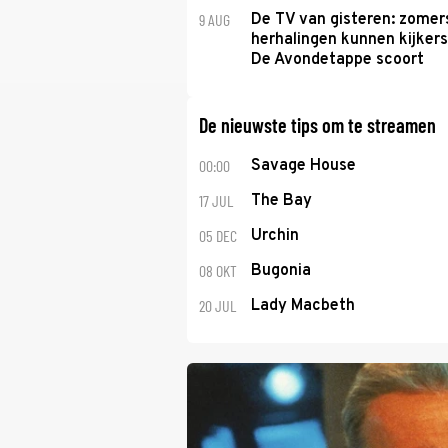
9 AUG
De TV van gisteren: zomer
herhalingen kunnen kijkers
De Avondetappe scoort
De nieuwste tips om te streamen
00:00
Savage House
17 JUL
The Bay
05 DEC
Urchin
08 OKT
Bugonia
20 JUL
Lady Macbeth