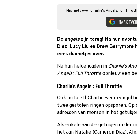
Mis niets over Charlie's Angels: Full Throt
MAAK TVGI
De
angels
zijn terug! Na hun avont
Diaz, Lucy Liu en Drew Barrymore 
eens dunnetjes over.
Na hun heldendaden in
Charlie’s An
Angels: Full Throttle
opnieuw een b
Charlie’s Angels : Full Throttle
Ook nu heeft Charlie weer een pitt
twee gestolen ringen opsporen. Op 
adressen van mensen in het getui
Als enkele van die getuigen onder m
het aan Natalie (Cameron Diaz), Al