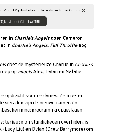
tle. Voeg TVgids.nl als voorkeursbron toe in Google.
DS.NL JE GOOGLE-FAVORIET
uren in
Charlie’s Angels
doen Cameron
het in
Charlie's Angels: Full Throttle
nog
gels
doet de mysterieuze Charlie in
Charlie’s
eroep op
angels
Alex, Dylan en Natalie.
ige opdracht voor de dames. Ze moeten
de sieraden zijn de nieuwe namen én
genbeschermingsprogramma opgeslagen.
ysterieuze omstandigheden overlijden, is
ex (Lucy Liu) en Dylan (Drew Barrymore) om