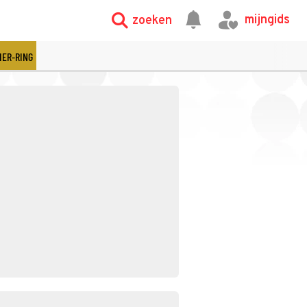
mijngids
zoeken
IER-RING