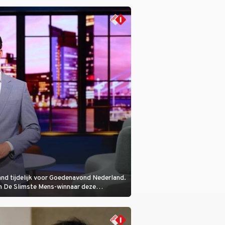
n Spanje. De 62-jarige weduwnaar stuurt
w hoofdstuk.
nd tijdelijk voor Goedenavond Nederland.
en De Slimste Mens-winnaar deze
 vanaf het begin bij is.