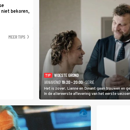
se
 niet bekoren,
MEER TIPS
WOESTE GROND
TIP
VANAVOND
19:20 - 20:00
· SERIE
Het is zover. Lianne en Dinant gaan trouwen en g
In de allereerste aflevering van het eerste seiz
Twente. Daar is ze inmiddels helemaal op haar pl