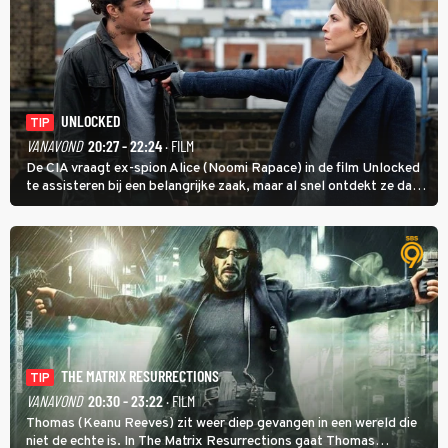
UNLOCKED
TIP
VANAVOND
20:27 - 22:24
· FILM
De CIA vraagt ex-spion Alice (Noomi Rapace) in de film Unlocked
te assisteren bij een belangrijke zaak, maar al snel ontdekt ze dat
degene die haar aanstelde kwade bedoelingen heeft.
THE MATRIX RESURRECTIONS
TIP
VANAVOND
20:30 - 23:22
· FILM
Thomas (Keanu Reeves) zit weer diep gevangen in een wereld die
niet de echte is. In The Matrix Resurrections gaat Thomas