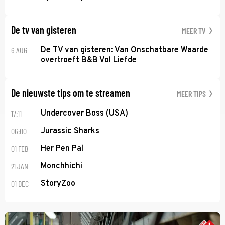
De tv van gisteren
MEER TV
6 AUG
De TV van gisteren: Van Onschatbare Waarde
overtroeft B&B Vol Liefde
De nieuwste tips om te streamen
MEER TIPS
17:11
Undercover Boss (USA)
06:00
Jurassic Sharks
01 FEB
Her Pen Pal
21 JAN
Monchhichi
01 DEC
StoryZoo