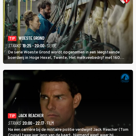
WOESTE GROND
TIP
STRAKS
19:25 - 20:00
· SERIE
De serie Woeste Grond wordt opgenomen in een leegstaande
boerderij in Hoge Hexel, Twente. Het melkveebedrijf met 160
koeien moest sluiten, omdat het dicht bij een Natura 2000-gebied
ligt. In de serie heerst er een gevaarlijke veeziekte.
JACK REACHER
TIP
STRAKS
20:00 - 22:17
· FILM
Na een carrière bij de militaire politie verdwijnt Jack Reacher (Tom
Cruise) twee jaar lang van de kaart. Niemand weet waar hij