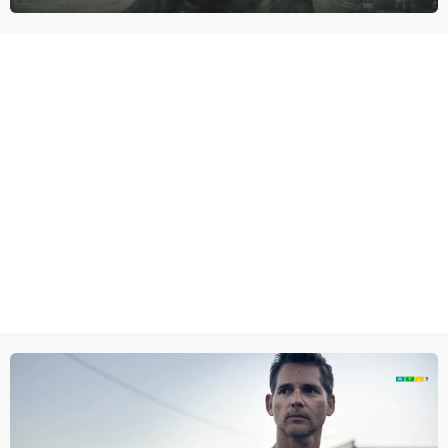
proberen uit deze schijnwereld te ontsnappen.