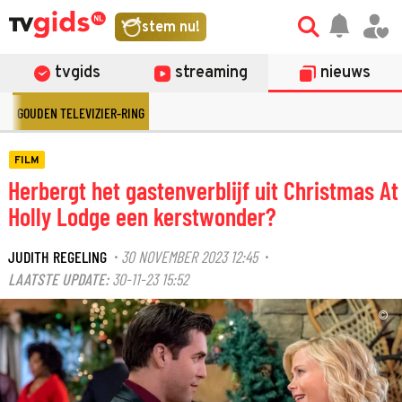
stem nu!
tvgids
streaming
nieuws
GOUDEN TELEVIZIER-RING
FILM
Herbergt het gastenverblijf uit Christmas At
Holly Lodge een kerstwonder?
JUDITH REGELING
30 NOVEMBER 2023 12:45
·
·
LAATSTE UPDATE:
30-11-23 15:52
©