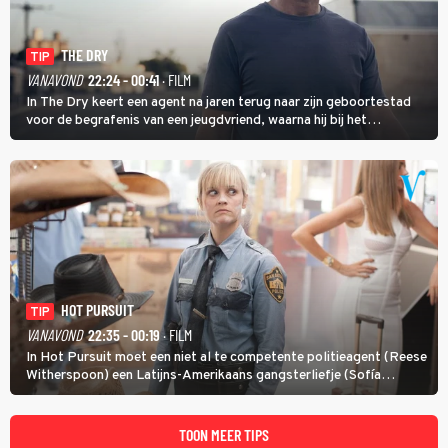
THE DRY
TIP
VANAVOND
22:24 - 00:41
· FILM
In The Dry keert een agent na jaren terug naar zijn geboortestad
voor de begrafenis van een jeugdvriend, waarna hij bij het
onderzoeken van diens dood een verband begint te vermoeden
met een oude zaak.
HOT PURSUIT
TIP
VANAVOND
22:35 - 00:19
· FILM
In Hot Pursuit moet een niet al te competente politieagent (Reese
Witherspoon) een Latijns-Amerikaans gangsterliefje (Sofía
Vergara) beschermen tegen corrupte agenten en moordlustige
maffiatypes.
TOON MEER TIPS