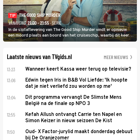
THE GOOD SHIP MURDER
TIP
VANAVOND
21:00 - 21:55
· SERIE
In de slotaflevering van The Good Ship Murder vindt er opnieuw
een moord plaats aan boord van het cruiseschip, waarbij dit keer
een bemanningslid het slachtoffer is en kapitein Marlowe de dader
lijkt te zijn.
Laatste nieuws van TVgids.nl
MEER NIEUWS
13:23
Wanneer keert Kassa weer terug op televisie?
13:06
Edwin tegen Iris in B&B Vol Liefde: 'Ik hoopte
dat je niet verliefd zou worden op me'
13:04
Dit programma vervangt De Slimste Mens
België na de finale op NPO 3
12:55
Kefah Allush ontvangt Carrie ten Napel en
Simon Keizer in nieuw seizoen De Kist
11:50
Oud- X Factor-jurylid maakt donderdag debuut
bij De Oranjezomer