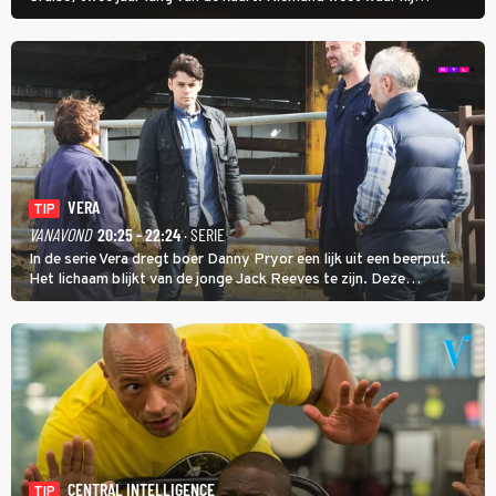
uithangt, totdat moordverdachte James Barr naar hem vraagt.
VERA
TIP
VANAVOND
20:25 - 22:24
· SERIE
In de serie Vera dregt boer Danny Pryor een lijk uit een beerput.
Het lichaam blijkt van de jonge Jack Reeves te zijn. Deze
homoseksuele woonwagenbewoner had gebroken met zijn familie
en verliet het kamp met slaande ruzie.
CENTRAL INTELLIGENCE
TIP