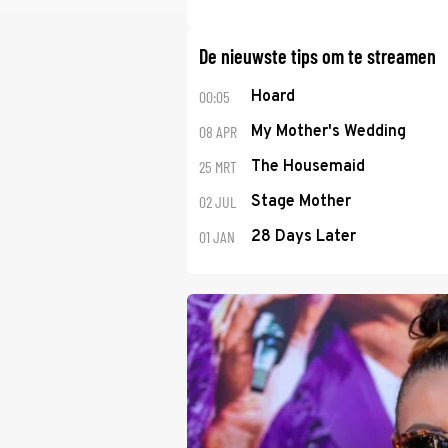
De nieuwste tips om te streamen
00:05
Hoard
08 APR
My Mother's Wedding
25 MRT
The Housemaid
02 JUL
Stage Mother
01 JAN
28 Days Later