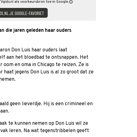
Vgids.nl als voorkeursbron toe in Google.
DS.NL JE GOOGLE-FAVORIET
n die jaren geleden haar ouders
baron Don Luis haar ouders laat
lf aan het bloedbad te ontsnappen. Het
r oom en oma in Chicago te reizen. Ze is
 haat jegens Don Luis is al zo groot dat ze
 nemen.
aald geen lieverdje. Hij is een crimineel en
taan.
aak te kunnen nemen op Don Luis wil ze
t vak leren. Na wat tegenstribbelen geeft