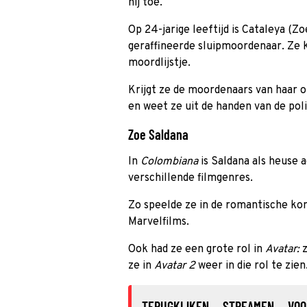
hij toe.
Op 24-jarige leeftijd is Cataleya (Z
geraffineerde sluipmoordenaar. Ze 
moordlijstje.
Krijgt ze de moordenaars van haar 
en weet ze uit de handen van de poli
Zoe Saldana
In
Colombiana
is Saldana als heuse ac
verschillende filmgenres.
Zo speelde ze in de romantische k
Marvelfilms.
Ook had ze een grote rol in
Avatar:
z
ze in
Avatar 2
weer in die rol te zien
TERUGKIJKEN
STREAMEN
VOO