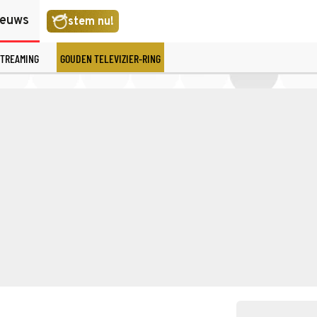
ieuws
stem nu!
TREAMING
GOUDEN TELEVIZIER-RING