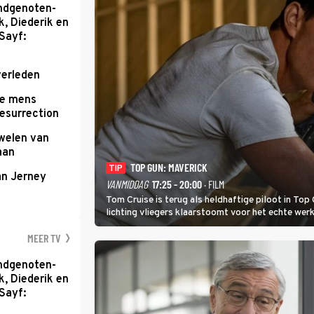
ondgenoten-
k, Diederik en
Sayf:
verleden
te mens
Resurrection
uwelen van
aan
TOP GUN: MAVERICK
TIP
an Jerney
VANMIDDAG
17:25 - 20:00
· FILM
Tom Cruise is terug als heldhaftige piloot in Top 
lichting vliegers klaarstoomt voor het echte werk
MEER TV
ondgenoten-
k, Diederik en
Sayf: