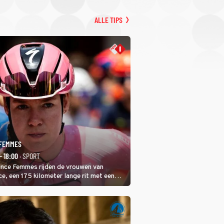
ALLE TIPS
 FEMMES
- 18:00
· SPORT
rance Femmes rijden de vrouwen van
ce, een 175 kilometer lange rit met een
 in het midden. Dat is mogelijk niet de
is, dat is de temperatuur. Het kan in Nice
eet worden.