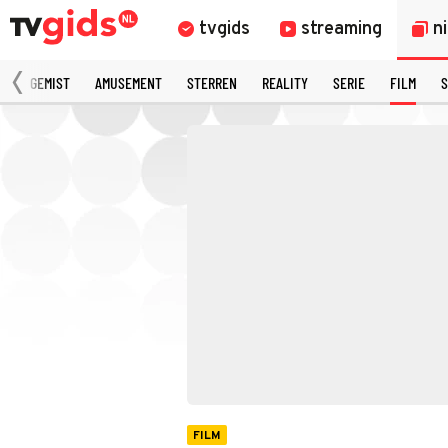
tvgids
streaming
n
N
GEMIST
AMUSEMENT
STERREN
REALITY
SERIE
FILM
S
FILM