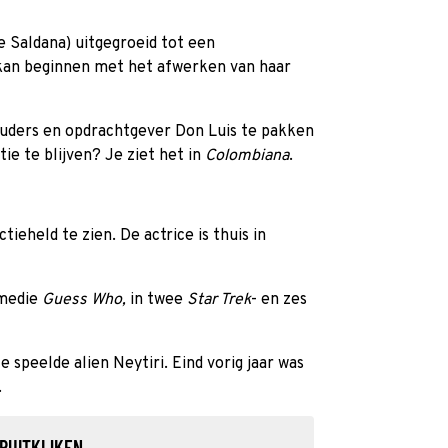
oe Saldana) uitgegroeid tot een
kan beginnen met het afwerken van haar
ouders en opdrachtgever Don Luis te pakken
tie te blijven? Je ziet het in
Colombiana
.
tieheld te zien. De actrice is thuis in
omedie
Guess Who,
in twee
Star Trek
- en zes
e speelde alien Neytiri. Eind vorig jaar was
.
RUITKIJKEN