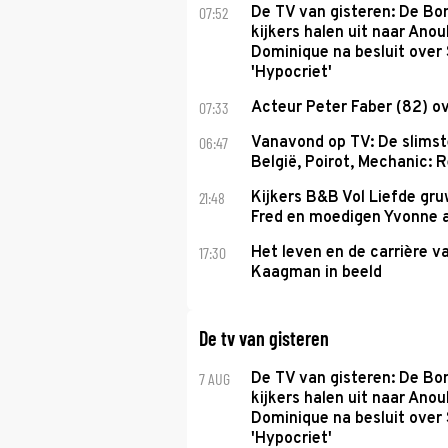
07:52
De TV van gisteren: De B
kijkers halen uit naar Anou
Dominique na besluit over 
'Hypocriet'
07:33
Acteur Peter Faber (82) o
06:47
Vanavond op TV: De slims
België, Poirot, Mechanic: 
21:48
Kijkers B&B Vol Liefde gr
Fred en moedigen Yvonne 
17:30
Het leven en de carrière v
Kaagman in beeld
De tv van gisteren
7 AUG
De TV van gisteren: De B
kijkers halen uit naar Anou
Dominique na besluit over 
'Hypocriet'