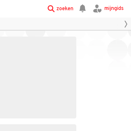
mijngids
zoeken