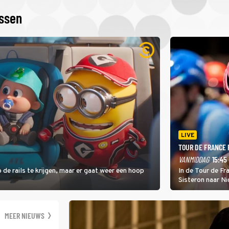
issen
LIVE
TOUR DE FRANCE
VANMIDDAG
15:45 
 de rails te krijgen, maar er gaat weer een hoop
In de Tour de F
Sisteron naar Ni
geleidelijke klim
zwaarste hindern
namelijk bloedh
MEER NIEUWS