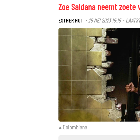
Zoe Saldana neemt zoete 
ESTHER HUT
25 MEI 2023 15:15
LAATST
·
·
Colombiana