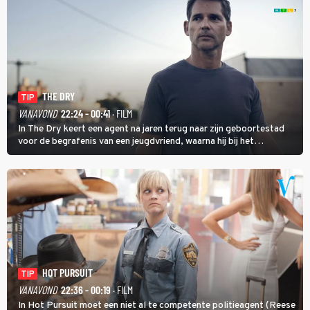
THE DRY
TIP
VANAVOND
22:24 - 00:41
· FILM
In The Dry keert een agent na jaren terug naar zijn geboortestad
voor de begrafenis van een jeugdvriend, waarna hij bij het
onderzoeken van diens dood een verband begint te vermoeden
met een oude zaak.
HOT PURSUIT
TIP
VANAVOND
22:36 - 00:19
· FILM
In Hot Pursuit moet een niet al te competente politieagent (Reese