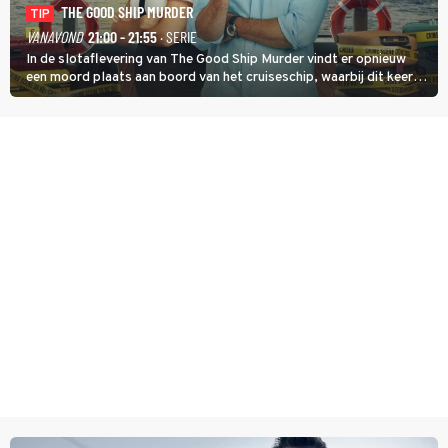
THE GOOD SHIP MURDER
TIP
VANAVOND
21:00 - 21:55
· SERIE
In de slotaflevering van The Good Ship Murder vindt er opnieuw
een moord plaats aan boord van het cruiseschip, waarbij dit keer
een bemanningslid het slachtoffer is en kapitein Marlowe de dader
lijkt te zijn.