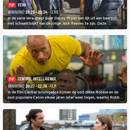
VERA
TIP
VANAVOND
20:25 - 22:24
· SERIE
In de serie Vera dregt boer Danny Pryor een lijk uit een beerput.
Het lichaam blijkt van de jonge Jack Reeves te zijn. Deze
homoseksuele woonwagenbewoner had gebroken met zijn familie
en verliet het kamp met slaande ruzie.
CENTRAL INTELLIGENCE
TIP
VANAVOND
20:27 - 22:36
· FILM
In de film Central Intelligence komen de ooit dikke Robbie en de
ooit populaire Calvin elkaar jaren later weer tegen, waarbij Robbie,
inmiddels supergespierd en werkzaam voor de CIA, Calvins hulp
goed kan gebruiken.