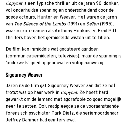
Copycat
is een typische thriller uit de jaren 90: donker,
vol onderhuidse spanning en onderscheidend door de
goede acteurs, Hunter en Weaver. Het waren de jaren
van
The Silence of the Lambs
(1991) en
Se7en
(1995),
waarin grote namen als Anthony Hopkins en Brad Pitt
thrillers boven het gemiddelde wisten uit te tillen.
De film kan inmiddels wat gedateerd aandoen
(communicatiemiddelen, televisies), maar de spanning is
‘ouderwets’ goed opgebouwd en volop aanwezig.
Sigourney Weaver
Jaren na de film gaf Sigourney Weaver aan dat ze het
trotst was op haar werk in
Copycat
. Ze heeft hard
gewerkt om de iemand met agorafobie zo goed mogelijk
neer te zetten. Ook raadpleegde ze de vooraanstaande
forensisch psychiater Park Dietz, die seriemoordenaar
Jeffrey Dahmer had geïnterviewd.