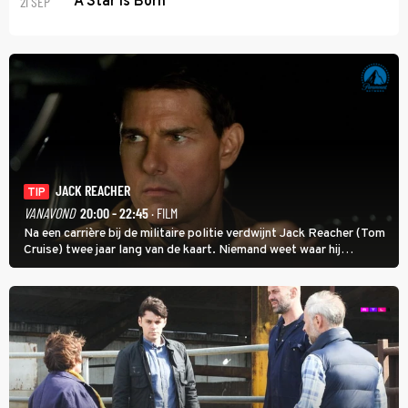
21 SEP
A Star Is Born
JACK REACHER
TIP
VANAVOND
20:00 - 22:45
· FILM
Na een carrière bij de militaire politie verdwijnt Jack Reacher (Tom
Cruise) twee jaar lang van de kaart. Niemand weet waar hij
uithangt, totdat moordverdachte James Barr naar hem vraagt.