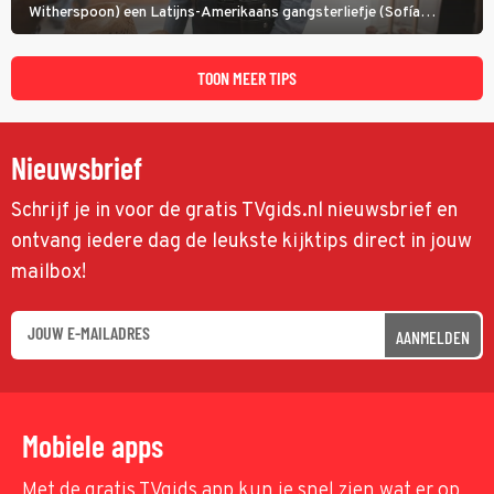
Witherspoon) een Latijns-Amerikaans gangsterliefje (Sofía
Vergara) beschermen tegen corrupte agenten en moordlustige
maffiatypes.
TOON MEER TIPS
Nieuwsbrief
Schrijf je in voor de gratis TVgids.nl nieuwsbrief en
ontvang iedere dag de leukste kijktips direct in jouw
mailbox!
AANMELDEN
Mobiele apps
Met de gratis TVgids app kun je snel zien wat er op