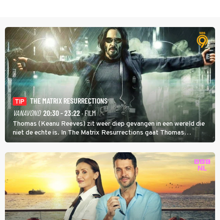
THE MATRIX RESURRECTIONS
TIP
VANAVOND
20:30 - 23:22
· FILM
Thomas (Keanu Reeves) zit weer diep gevangen in een wereld die
niet de echte is. In The Matrix Resurrections gaat Thomas
proberen uit deze schijnwereld te ontsnappen.