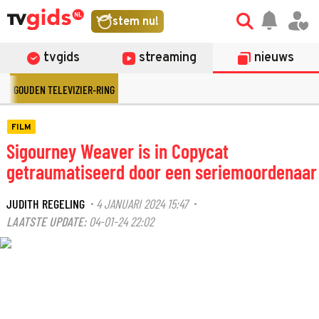
stem nu!
tvgids
streaming
nieuws
GOUDEN TELEVIZIER-RING
FILM
Sigourney Weaver is in Copycat
getraumatiseerd door een seriemoordenaar
JUDITH REGELING
4 JANUARI 2024 15:47
·
·
LAATSTE UPDATE:
04-01-24 22:02
©