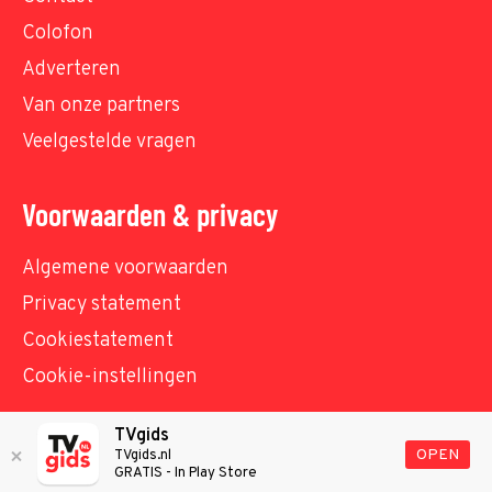
Colofon
Adverteren
Van onze partners
Veelgestelde vragen
Voorwaarden & privacy
Algemene voorwaarden
Privacy statement
Cookiestatement
Cookie-instellingen
TVgids
© TVgids.nl 2026 - All rights reserved. No text and
OPEN
TVgids.nl
GRATIS - In Play Store
datamining.