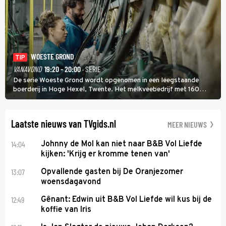
WOESTE GROND
TIP
VANAVOND
19:20 - 20:00
· SERIE
De serie Woeste Grond wordt opgenomen in een leegstaande
boerderij in Hoge Hexel, Twente. Het melkveebedrijf met 160
koeien moest sluiten, omdat het dicht bij een Natura 2000-gebied
ligt. In de serie heerst er een gevaarlijke veeziekte.
Laatste nieuws van TVgids.nl
MEER NIEUWS
14:04
Johnny de Mol kan niet naar B&B Vol Liefde
kijken: 'Krijg er kromme tenen van'
13:07
Opvallende gasten bij De Oranjezomer
woensdagavond
12:49
Gênant: Edwin uit B&B Vol Liefde wil kus bij de
koffie van Iris