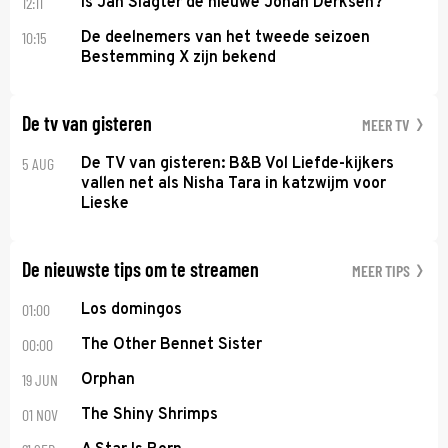
12:11
Is Jan Slagter de nieuwe Johan Derksen?
10:15
De deelnemers van het tweede seizoen
Bestemming X zijn bekend
De tv van gisteren
MEER TV
5 AUG
De TV van gisteren: B&B Vol Liefde-kijkers
vallen net als Nisha Tara in katzwijm voor
Lieske
De nieuwste tips om te streamen
MEER TIPS
01:00
Los domingos
00:00
The Other Bennet Sister
19 JUN
Orphan
01 NOV
The Shiny Shrimps