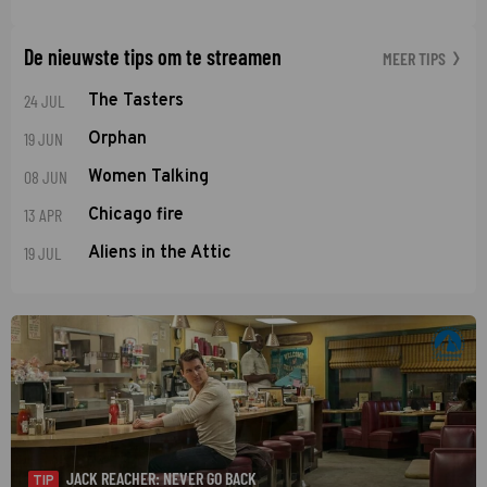
De nieuwste tips om te streamen
MEER TIPS
24 JUL
The Tasters
19 JUN
Orphan
08 JUN
Women Talking
13 APR
Chicago fire
19 JUL
Aliens in the Attic
JACK REACHER: NEVER GO BACK
TIP