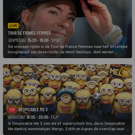
LIVE
TOUR DE FRANCE FEMMES
VANMIDDAG
15:20 - 18:00
· SPORT
De vrouwen rijden in de Tour de France Femmes naar het letterlijke
hoogtepunt van deze ronde: de Mont Ventoux. Niet eerder
finishten de vrouwen voor deze koers op deze kale col uit de
buitencategorie. De aanloop naar de slotklim is vlak.
DESPICABLE ME 3
TIP
VANAVOND
18:05 - 20:00
· FILM
In Despicable Me 3 zien we of superschurk Gru, die in Despicable
Me dankzij weesmeisjes Margo, Edith en Agnes de overstap naar
het rechte pad maakte, ook op dat pad weet te blijven.