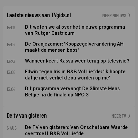
Laatste nieuws van TVgids.nl
MEER NIEUWS
14:09
Dit weten we al over het nieuwe programma
van Rutger Castricum
14:04
De Oranjezomer: 'Koopzegelverandering AH
maakt de mensen boos'
13:23
Wanneer keert Kassa weer terug op televisie?
13:06
Edwin tegen Iris in B&B Vol Liefde: 'Ik hoopte
dat je niet verliefd zou worden op me'
13:04
Dit programma vervangt De Slimste Mens
België na de finale op NPO 3
De tv van gisteren
MEER TV
6 AUG
De TV van gisteren: Van Onschatbare Waarde
overtroeft B&B Vol Liefde