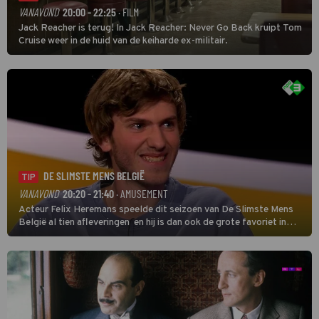
VANAVOND
20:00 - 22:25
· FILM
Jack Reacher is terug! In Jack Reacher: Never Go Back kruipt Tom
Cruise weer in de huid van de keiharde ex-militair.
DE SLIMSTE MENS BELGIË
TIP
VANAVOND
20:20 - 21:40
· AMUSEMENT
Acteur Felix Heremans speelde dit seizoen van De Slimste Mens
België al tien afleveringen en hij is dan ook de grote favoriet in
deze seizoensfinale. En er is Nederlandse inbreng, want komiek
Soundos El Ahmadi neemt plaats aan de jurytafel.