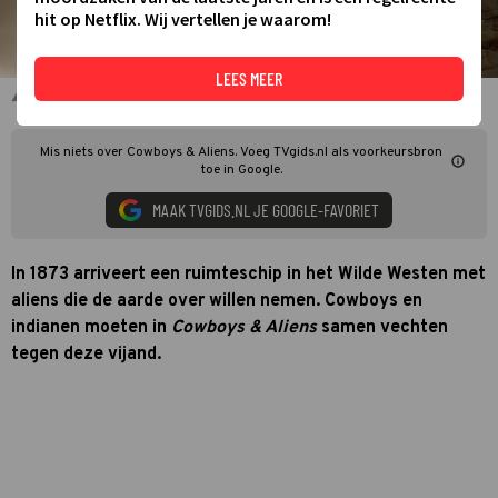
hit op Netflix. Wij vertellen je waarom!
LEES MEER
Harrison Ford en Daniel Craig in Cowboys & Aliens
Mis niets over Cowboys & Aliens. Voeg TVgids.nl als voorkeursbron
toe in Google.
MAAK TVGIDS.NL JE GOOGLE-FAVORIET
In 1873 arriveert een ruimteschip in het Wilde Westen met
aliens die de aarde over willen nemen. Cowboys en
indianen moeten in
Cowboys & Aliens
samen vechten
tegen deze vijand.