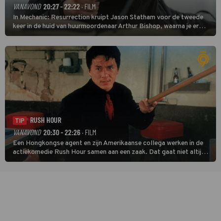
VANAVOND
20:27 - 22:22
· FILM
In Mechanic: Resurrection kruipt Jason Statham voor de tweede
keer in de huid van huurmoordenaar Arthur Bishop, waarna je er
donder op kunt zeggen dat er van Bishops geplande pensioen niet
veel terechtkomt.
RUSH HOUR
TIP
VANAVOND
20:30 - 22:26
· FILM
Een Hongkongse agent en zijn Amerikaanse collega werken in de
actiekomedie Rush Hour samen aan een zaak. Dat gaat niet altijd
van een leien dakje.