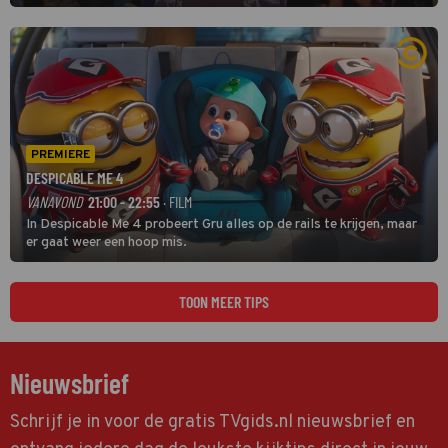
grootste namen zijn André Hazes, Jannes, René Froger en
natuurlijk Rutger van Barneveld met zijn hit Zwoele Zomernachten.
PREMIERE
DESPICABLE ME 4
VANAVOND
21:00 - 22:55
· FILM
In Despicable Me 4 probeert Gru alles op de rails te krijgen, maar
er gaat weer een hoop mis.
TOON MEER TIPS
Nieuwsbrief
Schrijf je in voor de gratis TVgids.nl nieuwsbrief en