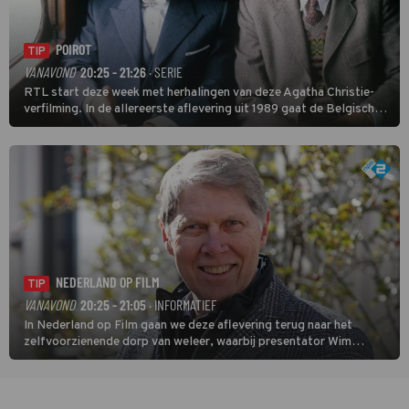
POIROT
TIP
VANAVOND
20:25 - 21:26
· SERIE
RTL start deze week met herhalingen van deze Agatha Christie-
verfilming. In de allereerste aflevering uit 1989 gaat de Belgische
speurder op zoek naar een vermiste kok. Poirot raakt al snel
verwikkeld in een moordzaak. (HH)
NEDERLAND OP FILM
TIP
VANAVOND
20:25 - 21:05
· INFORMATIEF
In Nederland op Film gaan we deze aflevering terug naar het
zelfvoorzienende dorp van weleer, waarbij presentator Wim
Daniëls de kijkers meeneemt op reis door de tijd aan de hand van
unieke amateurbeelden uit verschillende decennia. (HH)