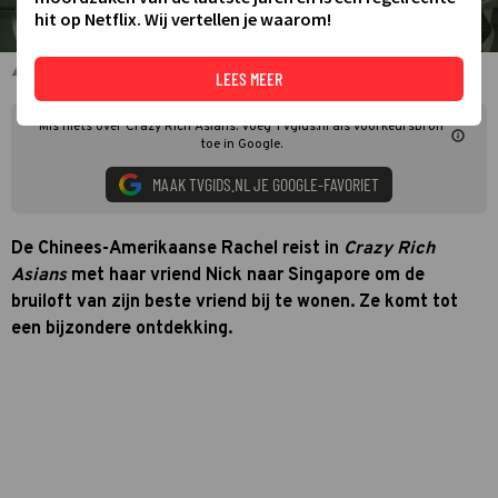
hit op Netflix. Wij vertellen je waarom!
Crazy Rich Asians
LEES MEER
Mis niets over Crazy Rich Asians. Voeg TVgids.nl als voorkeursbron
toe in Google.
MAAK TVGIDS.NL JE GOOGLE-FAVORIET
De Chinees-Amerikaanse Rachel reist in
Crazy Rich
Asians
met haar vriend Nick naar Singapore om de
bruiloft van zijn beste vriend bij te wonen. Ze komt tot
een bijzondere ontdekking.