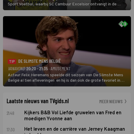
Sport Voetbal, waarbij SC Cambuur Excelsior ontvangt in de
eerste wedstrijd van het nieuwe Eredivisieseizoen. De nieuwe
oefenmeester is Johan Plat en hij wil aanvallend voetballen.
DE SLIMSTE MENS BELGIË
TIP
VANAVOND
20:20 - 21:35
· AMUSEMENT
Acteur Felix Heremans speelde dit seizoen van De Slimste Mens
België al tien afleveringen en hij is dan ook de grote favoriet in
deze seizoensfinale. En er is Nederlandse inbreng, want komiek
Soundos El Ahmadi neemt plaats aan de jurytafel.
Laatste nieuws van TVgids.nl
MEER NIEUWS
21:48
Kijkers B&B Vol Liefde gruwelen van Fred en
moedigen Yvonne aan
17:30
Het leven en de carrière van Jerney Kaagman