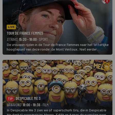
LIVE
TOUR DE FRANCE FEMMES
STRAKS
15:20 - 18:00
· SPORT
De vrouwen rijden in de Tour de France Femmes naar het letterlijke
hoogtepunt van deze ronde: de Mont Ventoux. Niet eerder
finishten de vrouwen voor deze koers op deze kale col uit de
buitencategorie. De aanloop naar de slotklim is vlak.
DESPICABLE ME 3
TIP
VANAVOND
18:00 - 19:36
· FILM
In Despicable Me 3 zien we of superschurk Gru, die in Despicable