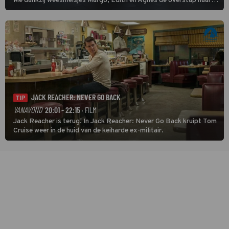
Me dankzij weesmeisjes Margo, Edith en Agnes de overstap naar
het rechte pad maakte, ook op dat pad weet te blijven.
JACK REACHER: NEVER GO BACK
TIP
VANAVOND
20:01 - 22:15
· FILM
Jack Reacher is terug! In Jack Reacher: Never Go Back kruipt Tom
Cruise weer in de huid van de keiharde ex-militair.