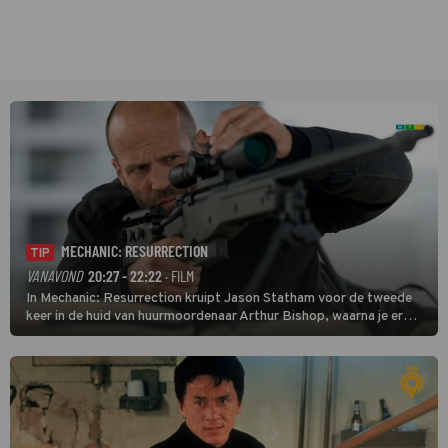
MECHANIC: RESURRECTION
TIP
VANAVOND
20:27 - 22:22
· FILM
In Mechanic: Resurrection kruipt Jason Statham voor de tweede
keer in de huid van huurmoordenaar Arthur Bishop, waarna je er
donder op kunt zeggen dat er van Bishops geplande pensioen niet
veel terechtkomt.