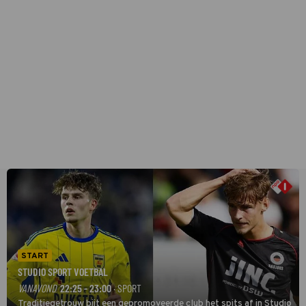
START
STUDIO SPORT VOETBAL
VANAVOND
22:25 - 23:00
· SPORT
Traditiegetrouw bijt een gepromoveerde club het spits af in Studio