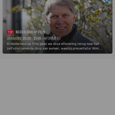
NEDERLAND OP FILM
TIP
VANAVOND
20:25 - 21:05
· INFORMATIEF
In Nederland op Film gaan we deze aflevering terug naar het
zelfvoorzienende dorp van weleer, waarbij presentator Wim
Daniëls de kijkers meeneemt op reis door de tijd aan de hand van
unieke amateurbeelden uit verschillende decennia. (HH)