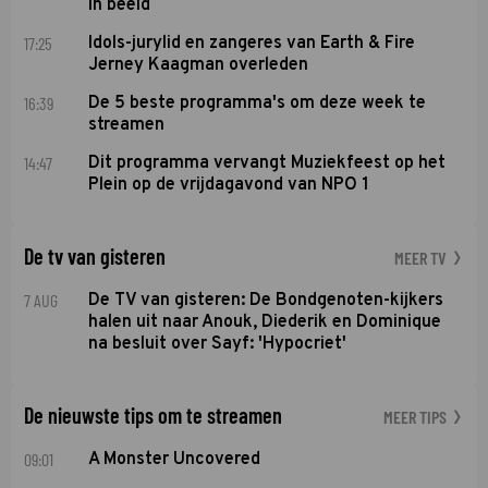
in beeld
17:25
Idols-jurylid en zangeres van Earth & Fire
Jerney Kaagman overleden
16:39
De 5 beste programma's om deze week te
streamen
14:47
Dit programma vervangt Muziekfeest op het
Plein op de vrijdagavond van NPO 1
De tv van gisteren
MEER TV
7 AUG
De TV van gisteren: De Bondgenoten-kijkers
halen uit naar Anouk, Diederik en Dominique
na besluit over Sayf: 'Hypocriet'
De nieuwste tips om te streamen
MEER TIPS
09:01
A Monster Uncovered