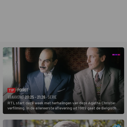
POIROT
TIP
VANAVOND
20:25 - 21:26
· SERIE
RTL start deze week met herhalingen van deze Agatha Christie-
verfilming. In de allereerste aflevering uit 1989 gaat de Belgische
speurder op zoek naar een vermiste kok. Poirot raakt al snel
verwikkeld in een moordzaak. (HH)