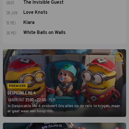
09:01
The Invisible Guest
28 JUN
Love Knots
15 MEI
Klara
28 MEI
White Balls on Walls
PREMIERE
DESPICABLE ME 4
VANAVOND
21:00 - 22:50
· FILM
In Despicable Me 4 probeert Gru alles op de rails te krijgen, maar
er gaat weer een hoop mis.