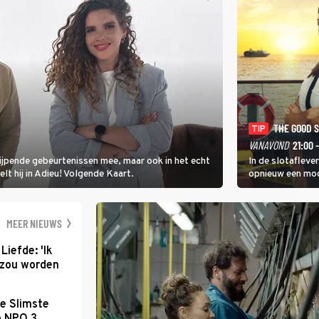
THE GOOD 
TIP
VANAVOND
21:00 
rijpende gebeurtenissen mee, maar ook in het echt
In de slotafleve
elt hij in Adieu! Volgende Kaart.
opnieuw een moo
waarbij dit keer
kapitein Marlowe 
MEER NIEUWS
Liefde: 'Ik
d zou worden
e Slimste