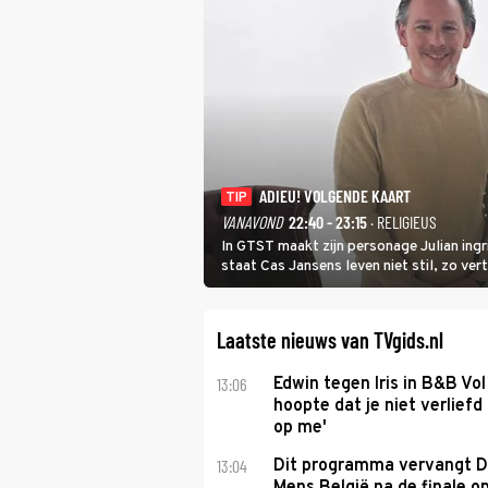
ADIEU! VOLGENDE KAART
TIP
VANAVOND
22:40 - 23:15
· RELIGIEUS
In GTST maakt zijn personage Julian ing
staat Cas Jansens leven niet stil, zo vert
Laatste nieuws van TVgids.nl
13:06
Edwin tegen Iris in B&B Vol 
hoopte dat je niet verlief
op me'
13:04
Dit programma vervangt D