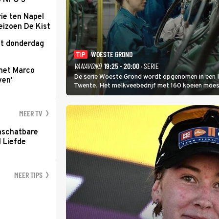
p NPO 3
ie ten Napel
eizoen De Kist
kt donderdag
WOESTE GROND
TIP
VANAVOND
19:25 - 20:00
· SERIE
met Marco
De serie Woeste Grond wordt opgenomen in een l
ven'
Twente. Het melkveebedrijf met 160 koeien moest 
2000-gebied ligt. In de serie heerst er een gevaar
MEER TV
nschatbare
 Liefde
MEER TIPS