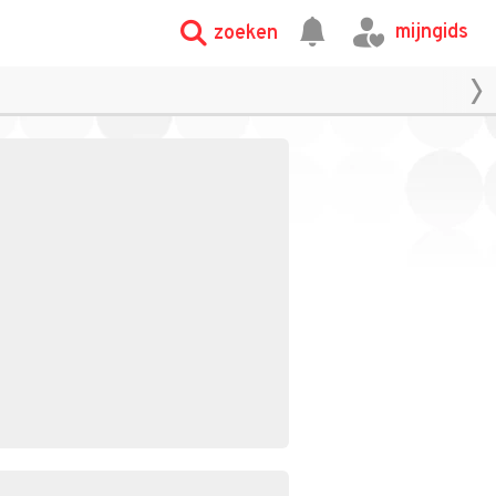
mijngids
zoeken