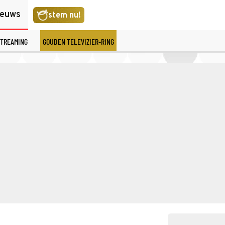
ieuws
stem nu!
TREAMING
GOUDEN TELEVIZIER-RING