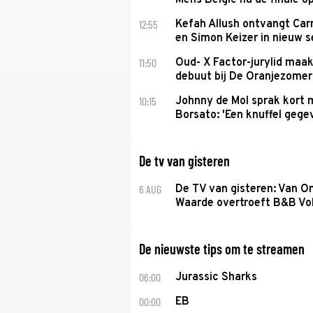
Mens België na de finale o
12:55
Kefah Allush ontvangt Carr
en Simon Keizer in nieuw s
11:50
Oud- X Factor-jurylid maa
debuut bij De Oranjezomer
10:15
Johnny de Mol sprak kort 
Borsato: 'Een knuffel gege
De tv van gisteren
6 AUG
De TV van gisteren: Van O
Waarde overtroeft B&B Vol
De nieuwste tips om te streamen
06:00
Jurassic Sharks
00:00
EB