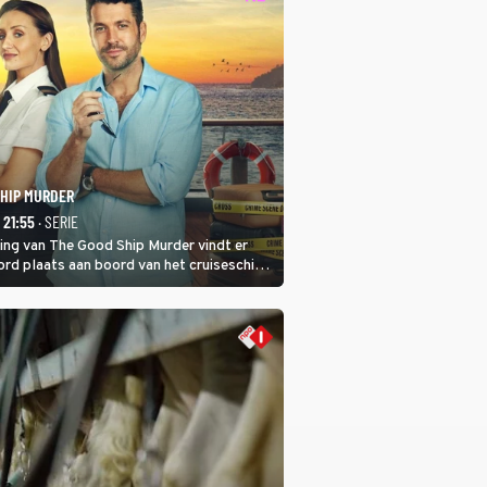
SHIP MURDER
- 21:55
· SERIE
ring van The Good Ship Murder vindt er
rd plaats aan boord van het cruiseschip,
 een bemanningslid het slachtoffer is en
de dader lijkt te zijn.