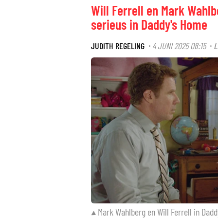
Will Ferrell en Mark Wahl
serieus in Daddy's Home
JUDITH REGELING
4 JUNI 2025 08:15
L
·
·
Mark Wahlberg en Will Ferrell in Dad