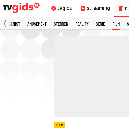
tvgids
streaming
n
N
GEMIST
AMUSEMENT
STERREN
REALITY
SERIE
FILM
S
FILM