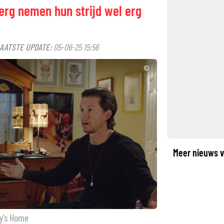
berg nemen hun strijd wel erg
AATSTE UPDATE:
05-06-25 15:56
©
Meer nieuws v
dy's Home