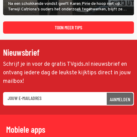
Na een schokkende vondst geeft Karen Pirie de hoop niet op.
Terwijl Catriona's ouders het onderzoek tegenwerken, blijft ze
speuren naar Adam. In deze slotaflevering van Karen Pirie leidt het
spoor via Frankrijk en Italië naar Malta.
TOON MEER TIPS
Nieuwsbrief
Schrijf je in voor de gratis TVgids.nl nieuwsbrief en
ontvang iedere dag de leukste kijktips direct in jouw
mailbox!
AANMELDEN
Mobiele apps