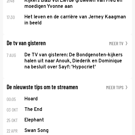
21:48
Kijkers B&B Vol Liefde gruwelen van Fred en
moedigen Yvonne aan
17:30
Het leven en de carrière van Jerney Kaagman
in beeld
De tv van gisteren
MEER TV
7 AUG
De TV van gisteren: De Bondgenoten-kijkers
halen uit naar Anouk, Diederik en Dominique
na besluit over Sayf: 'Hypocriet'
De nieuwste tips om te streamen
MEER TIPS
00:05
Hoard
03 OKT
The End
25 OKT
Elephant
22 APR
Swan Song