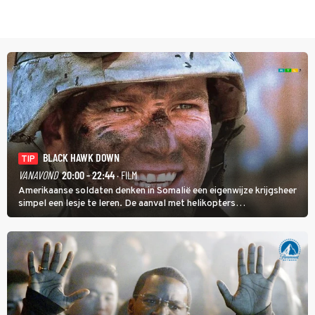
BLACK HAWK DOWN
TIP
VANAVOND
20:00 - 22:44
· FILM
Amerikaanse soldaten denken in Somalië een eigenwijze krijgsheer
simpel een lesje te leren. De aanval met helikopters
verloopt in Black Hawk down dramatisch.