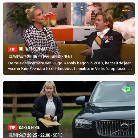
OH, WAT EEN JAAR!
TIP
VANAVOND
20:05 - 21:44
· AMUSEMENT
De televisiecarrière van Hugo Kennis begon in 2013, hetzelfde jaar
waarin Kim Feenstra haar filmdebuut maakte in Verliefd op Ibiza. In
Oh, Wat een Jaar! wordt duidelijk wat ze nog meer weten van het
jaar waarin ze allebei eindtwintigers waren.
KAREN PIRIE
TIP
VANAVOND
20:25 - 22:00
· SERIE