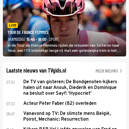
LIVE
TOUR DE FRANCE FEMMES
VANMIDDAG
15:45 - 18:00
· SPORT
In de Tour de France Femmes rijden de vrouwen van Sisteron naar
Nice, een 175 kilometer lange rit met een geleidelijke klim in het
midden. Dat is mogelijk niet de zwaarste hindernis, dat is de
temperatuur. Het kan in Nice namelijk bloedheet worden.
Laatste nieuws van TVgids.nl
MEER NIEUWS
07:52
De TV van gisteren: De Bondgenoten-kijkers
halen uit naar Anouk, Diederik en Dominique
na besluit over Sayf: 'Hypocriet'
07:33
Acteur Peter Faber (82) overleden
06:47
Vanavond op TV: De slimste mens België,
Poirot, Mechanic: Resurrection