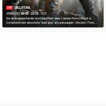
COLLATERAL
TIP
VANAVOND
20:00 - 22:25
· FILM
De doorgewinterde taxichauffeur Max (Jamie Foxx) krijgt in
Collateral een absolute ‘bad guy’ als passagier. Vincent (Tom
Cruise) heeft hem nodig om hem de stad door te loodsen om een
wel heel lugubere reden.