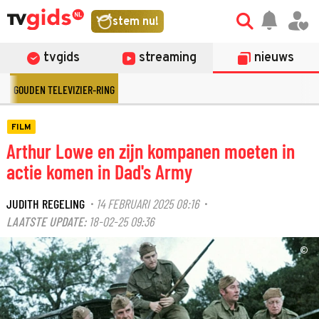
stem nu!
tvgids
streaming
nieuws
GOUDEN TELEVIZIER-RING
FILM
Arthur Lowe en zijn kompanen moeten in
actie komen in Dad's Army
JUDITH REGELING
14 FEBRUARI 2025 08:16
·
·
LAATSTE UPDATE:
18-02-25 09:36
©