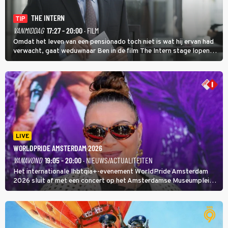
THE INTERN
TIP
VANMIDDAG
17:27 - 20:00
· FILM
Omdat het leven van een pensionado toch niet is wat hij ervan had
verwacht, gaat weduwnaar Ben in de film The Intern stage lopen
bij de hippe webwinkel van Jules, wat een gouden zet blijkt te zijn.
LIVE
WORLDPRIDE AMSTERDAM 2026
VANAVOND
19:05 - 20:00
· NIEUWS/ACTUALITEITEN
Het internationale lhbtqia+-evenement WorldPride Amsterdam
2026 sluit af met een concert op het Amsterdamse Museumplein.
Anita Doth is een van de optredende artiesten. In de jaren 90
veroverde ze de wereld als zangeres van 2Unlimited.