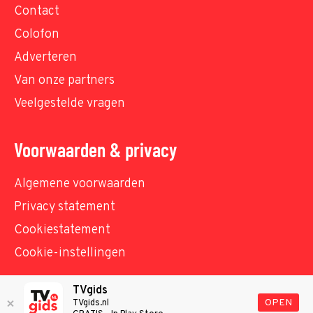
Contact
Colofon
Adverteren
Van onze partners
Veelgestelde vragen
Voorwaarden & privacy
Algemene voorwaarden
Privacy statement
Cookiestatement
Cookie-instellingen
TVgids
© TVgids.nl 2026 - All rights reserved. No text and
OPEN
TVgids.nl