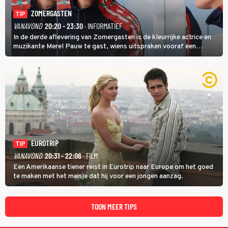
ZOMERGASTEN
TIP
VANAVOND
20:20 - 23:30
· INFORMATIEF
In de derde aflevering van Zomergasten is de kleurrijke actrice en
muzikante Merel Pauw te gast, wiens uitspraken vooraf een
boeiende avond beloven: 'Mijn ideale televisieavond is zoals mijn
identiteit: grenzeloos, absurd en vol angsten'.
EUROTRIP
TIP
VANAVOND
20:31 - 22:06
· FILM
Een Amerikaanse tiener reist in Eurotrip naar Europa om het goed
te maken met het meisje dat hij voor een jongen aanzag.
TOON MEER TIPS