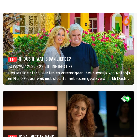
MI DUSHI: WAT IS DAN LIEFDE?
TIP
VANAVOND
21:23 - 22:30
· INFORMATIEF
Een lastige start, ziekten en vreemdgaan; het huwelijk van Natasja
en René Froger was niet slechts met rozen geplaveid. In Mi Dushi:
Wat Is Dan Liefde? neemt Wilfred Genee het showbizzkoppel mee
uit vissen om het over de liefde te hebben.
IK VAL NIET, IK DANS