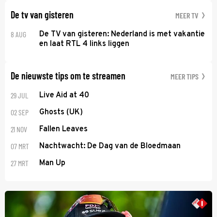
De tv van gisteren
MEER TV
8 AUG
De TV van gisteren: Nederland is met vakantie
en laat RTL 4 links liggen
De nieuwste tips om te streamen
MEER TIPS
29 JUL
Live Aid at 40
02 SEP
Ghosts (UK)
21 NOV
Fallen Leaves
07 MRT
Nachtwacht: De Dag van de Bloedmaan
27 MRT
Man Up