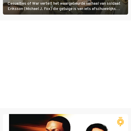
Casualties of War vertelt het waargebeurde verhaal van soldaat
Eriksson (Michael J. Fox) die getuige is van iets afschuwelijks
tijdens de Vietnamoorlog. Hij besluit uit de school te klappen.