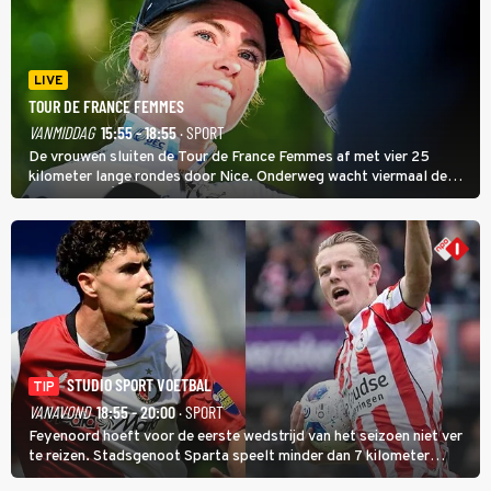
LIVE
TOUR DE FRANCE FEMMES
VANMIDDAG
15:55 - 18:55
· SPORT
De vrouwen sluiten de Tour de France Femmes af met vier 25
kilometer lange rondes door Nice. Onderweg wacht viermaal de
zware Col d'Èze. Aan de finish op de Promenade des Anglais krijgt
de eindwinnaar de laatste gele trui.
STUDIO SPORT VOETBAL
TIP
VANAVOND
18:55 - 20:00
· SPORT
Feyenoord hoeft voor de eerste wedstrijd van het seizoen niet ver
te reizen. Stadsgenoot Sparta speelt minder dan 7 kilometer
verderop. Feyenoord trok de Spaanse spits Nacho Ferri aan van