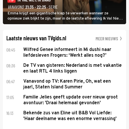
TIP
VANAVOND
21:35 - 22:25
· SERIE
Emma krijgt een gigantische klap te verwerken wanneer ze
opnieuw ziek blijkt te zijn, maar in de laatste aflevering Ik Val Niet,
Ik Dans laat ze zien dat ze niet van plan is op te geven, zelfs als ze
daarvoor een ingrijpende operatie moet ondergaan.
Laatste nieuws van TVgids.nl
MEER NIEUWS
08:45
Wilfred Genee informeert in Mi dushi naar
liefdesleven Frogers: ‘Werkt alles nog?’
08:36
De TV van gisteren: Nederland is met vakantie
en laat RTL 4 links liggen
06:47
Vanavond op TV: Karen Pirie, Oh, wat een
jaar!, Staten Island Summer
17:05
Familie Jelies geeft update over nieuw groot
avontuur: 'Draai helemaal gevonden'
16:13
Bekende zus van Eline uit B&B Vol Liefde:
'Haar deelname was een enorme verrassing'