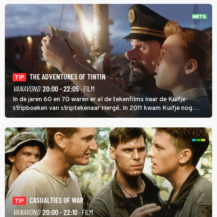
KVC Westerlo uit België.
THE ADVENTURES OF TINTIN
TIP
VANAVOND
20:00 - 22:05
· FILM
In de jaren 60 en 70 waren er al de tekenfilms naar de Kuifje-
stripboeken van striptekenaar Hergé. In 2011 kwam Kuifje nog
meer tot leven in The Adventures of Tintin van Steven Spielberg.
CASUALTIES OF WAR
TIP
VANAVOND
20:00 - 22:10
· FILM