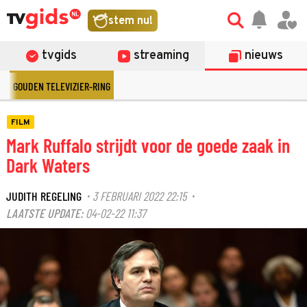
stem nu!
tvgids
streaming
nieuws
GOUDEN TELEVIZIER-RING
FILM
Mark Ruffalo strijdt voor de goede zaak in
Dark Waters
JUDITH REGELING
3 FEBRUARI 2022 22:15
·
·
LAATSTE UPDATE:
04-02-22 11:37