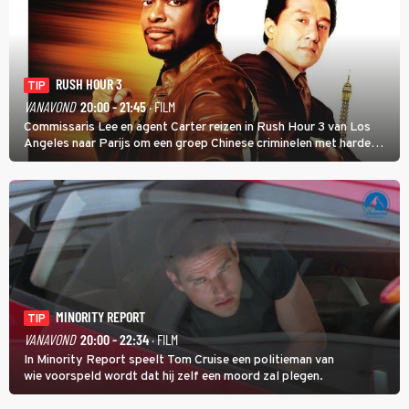
RUSH HOUR 3
TIP
VANAVOND
20:00 - 21:45
· FILM
Commissaris Lee en agent Carter reizen in Rush Hour 3 van Los
Angeles naar Parijs om een groep Chinese criminelen met harde
hand aan te pakken.
MINORITY REPORT
TIP
VANAVOND
20:00 - 22:34
· FILM
In Minority Report speelt Tom Cruise een politieman van
wie voorspeld wordt dat hij zelf een moord zal plegen.