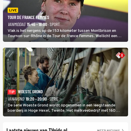
LIVE
TOUR DE FRANCE FEMMES
VANMIDDAG
15:45 - 18:00
· SPORT
Vlak is het nergens op de 153 kilometer tussen Montbrison en
Tournon-sur-Rhône in de Tour de France Femmes. Wellicht een
kans voor Nienke Vinke, die vorig jaar de witte trui won.
WOESTE GROND
TIP
VANAVOND
19:20 - 20:00
· SERIE
De serie Woeste Grond wordt opgenomen in een leegstaande
boerderij in Hoge Hexel, Twente. Het melkveebedrijf met 160
koeien moest sluiten, omdat het dicht bij een Natura 2000-gebied
ligt. In de serie heerst er een gevaarlijke veeziekte.
Laatste nieuws van TVgids.nl
MEER NIEUWS