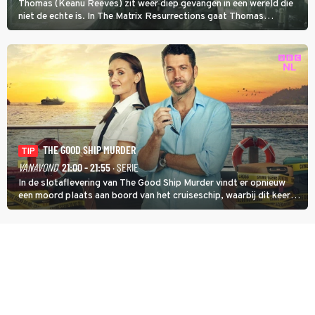
Thomas (Keanu Reeves) zit weer diep gevangen in een wereld die
niet de echte is. In The Matrix Resurrections gaat Thomas
proberen uit deze schijnwereld te ontsnappen.
THE GOOD SHIP MURDER
TIP
VANAVOND
21:00 - 21:55
· SERIE
In de slotaflevering van The Good Ship Murder vindt er opnieuw
een moord plaats aan boord van het cruiseschip, waarbij dit keer
een bemanningslid het slachtoffer is en kapitein Marlowe de dader
lijkt te zijn.