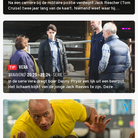
Na een carrière bij de militaire politie verdwijnt Jack Reacher (Tom
Cruise) twee jaar lang van de kaart. Niemand weet waar hij
uithangt, totdat moordverdachte James Barr naar hem vraagt.
VERA
TIP
VANAVOND
20:25 - 22:24
· SERIE
In de serie Vera dregt boer Danny Pryor een lijk uit een beerput.
Het lichaam blijkt van de jonge Jack Reeves te zijn. Deze
homoseksuele woonwagenbewoner had gebroken met zijn familie
en verliet het kamp met slaande ruzie.