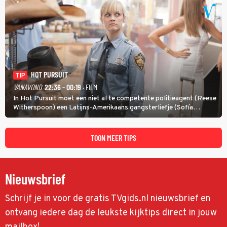
HOT PURSUIT
TIP
VANAVOND
22:36 - 00:19
· FILM
In Hot Pursuit moet een niet al te competente politieagent (Reese
Witherspoon) een Latijns-Amerikaans gangsterliefje (Sofía
Vergara) beschermen tegen corrupte agenten en moordlustige
maffiatypes.
TOON MEER TIPS
Nieuwsbrief
Schrijf je in voor de gratis TVgids.nl nieuwsbrief en
ontvang iedere dag de leukste kijktips direct in jouw