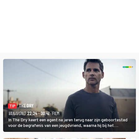
THE DRY
TIP
VANAVOND
22:24 - 00:41
· FILM
In The Dry keert een agent na jaren terug naar zijn geboortestad
voor de begrafenis van een jeugdvriend, waarna hij bij het
onderzoeken van diens dood een verband begint te vermoeden
met een oude zaak.