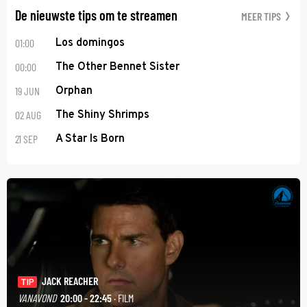
De nieuwste tips om te streamen
MEER TIPS
01:00
Los domingos
00:00
The Other Bennet Sister
19 JUN
Orphan
02 AUG
The Shiny Shrimps
21 SEP
A Star Is Born
JACK REACHER
TIP
VANAVOND
20:00 - 22:45
· FILM