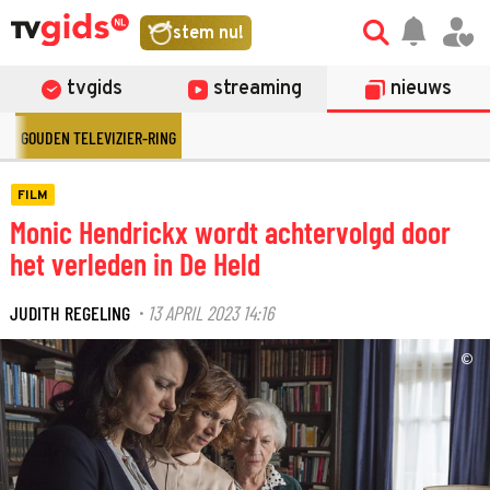
stem nu!
tvgids
streaming
nieuws
GOUDEN TELEVIZIER-RING
FILM
Monic Hendrickx wordt achtervolgd door
het verleden in De Held
JUDITH REGELING
13 APRIL 2023 14:16
·
©