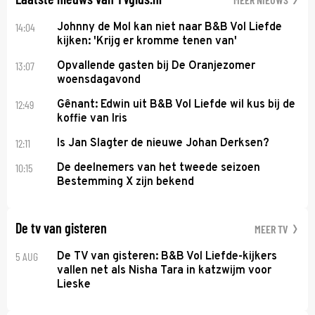
14:04
Johnny de Mol kan niet naar B&B Vol Liefde
kijken: 'Krijg er kromme tenen van'
13:07
Opvallende gasten bij De Oranjezomer
woensdagavond
12:49
Gênant: Edwin uit B&B Vol Liefde wil kus bij de
koffie van Iris
12:11
Is Jan Slagter de nieuwe Johan Derksen?
10:15
De deelnemers van het tweede seizoen
Bestemming X zijn bekend
De tv van gisteren
MEER TV
5 AUG
De TV van gisteren: B&B Vol Liefde-kijkers
vallen net als Nisha Tara in katzwijm voor
Lieske