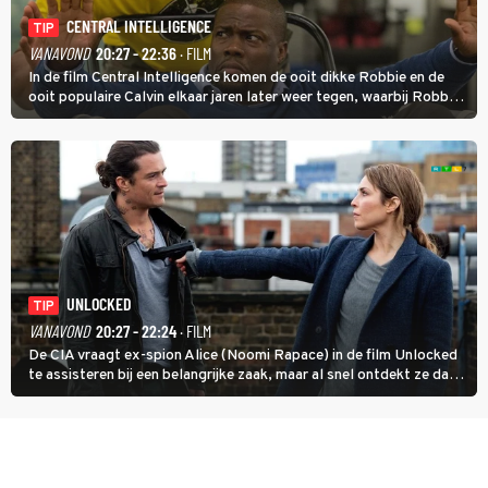
CENTRAL INTELLIGENCE
TIP
VANAVOND
20:27 - 22:36
· FILM
In de film Central Intelligence komen de ooit dikke Robbie en de
ooit populaire Calvin elkaar jaren later weer tegen, waarbij Robbie,
inmiddels supergespierd en werkzaam voor de CIA, Calvins hulp
goed kan gebruiken.
UNLOCKED
TIP
VANAVOND
20:27 - 22:24
· FILM
De CIA vraagt ex-spion Alice (Noomi Rapace) in de film Unlocked
te assisteren bij een belangrijke zaak, maar al snel ontdekt ze dat
degene die haar aanstelde kwade bedoelingen heeft.