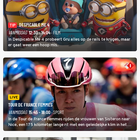
DESPICABLE ME 4
TIP
VANMIDDAG
12:30 - 14:04
· FILM
In Despicable Me 4 probeert Gru alles op de rails te krijgen, maar
er gaat weer een hoop mis.
LIVE
TOUR DE FRANCE FEMMES
VANMIDDAG
15:45 - 18:00
· SPORT
In de Tour de France Femmes rijden de vrouwen van Sisteron naar
Nice, een 175 kilometer lange rit met een geleidelijke klim in het
midden. Dat is mogelijk niet de zwaarste hindernis, dat is de
temperatuur. Het kan in Nice namelijk bloedheet worden.