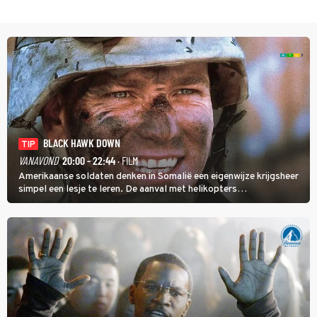
BLACK HAWK DOWN
TIP
VANAVOND
20:00 - 22:44
· FILM
Amerikaanse soldaten denken in Somalië een eigenwijze krijgsheer
simpel een lesje te leren. De aanval met helikopters
verloopt in Black Hawk down dramatisch.