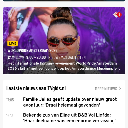
hoofdredacteur van modebladen Glamour en Elle het samen met
rapper Keizer opneemt tegen Edson da Graça en Marc-Marie
Huijbregts.
LIVE
WORLDPRIDE AMSTERDAM 2026
VANAVOND
19:05 - 20:00
· NIEUWS/ACTUALITEITEN
Het internationale lhbtqia+-evenement WorldPride Amsterdam
2026 sluit af met een concert op het Amsterdamse Museumplein.
Anita Doth is een van de optredende artiesten. In de jaren 90
veroverde ze de wereld als zangeres van 2Unlimited.
Laatste nieuws van TVgids.nl
MEER NIEUWS
17:05
Familie Jelies geeft update over nieuw groot
avontuur: 'Draai helemaal gevonden'
16:13
Bekende zus van Eline uit B&B Vol Liefde:
'Haar deelname was een enorme verrassing'