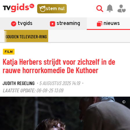
stem nu!
tvgids
streaming
nieuws
GOUDEN TELEVIZIER-RING
FILM
Katja Herbers strijdt voor zichzelf in de
rauwe horrorkomedie De Kuthoer
JUDITH REGELING
5 AUGUSTUS 2025 14:19
·
·
LAATSTE UPDATE:
06-08-25 13:09
©