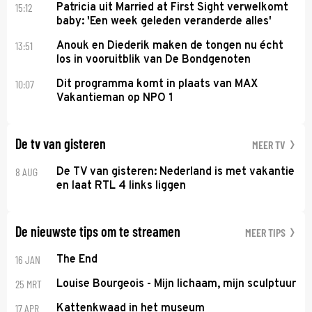
15:12
Patricia uit Married at First Sight verwelkomt
baby: 'Een week geleden veranderde alles'
13:51
Anouk en Diederik maken de tongen nu écht
los in vooruitblik van De Bondgenoten
10:07
Dit programma komt in plaats van MAX
Vakantieman op NPO 1
De tv van gisteren
MEER TV
8 AUG
De TV van gisteren: Nederland is met vakantie
en laat RTL 4 links liggen
De nieuwste tips om te streamen
MEER TIPS
16 JAN
The End
25 MRT
Louise Bourgeois - Mijn lichaam, mijn sculptuur
17 APR
Kattenkwaad in het museum