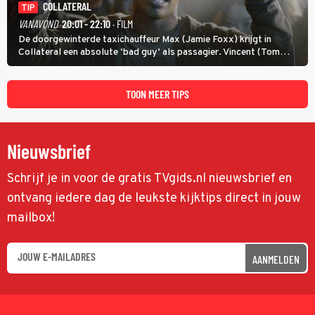
COLLATERAL
TIP
VANAVOND
20:01 - 22:10
· FILM
De doorgewinterde taxichauffeur Max (Jamie Foxx) krijgt in
Collateral een absolute ‘bad guy’ als passagier. Vincent (Tom
Cruise) heeft hem nodig om hem de stad door te loodsen om een
wel heel lugubere reden.
TOON MEER TIPS
Nieuwsbrief
Schrijf je in voor de gratis TVgids.nl nieuwsbrief en
ontvang iedere dag de leukste kijktips direct in jouw
mailbox!
AANMELDEN