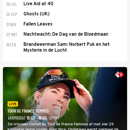
29 JUL
Live Aid at 40
02 SEP
Ghosts (UK)
21 NOV
Fallen Leaves
07 MRT
Nachtwacht: De Dag van de Bloedmaan
19 FEB
Brandweerman Sam: Norbert Puk en het
Mysterie in de Lucht
LIVE
TOUR DE FRANCE FEMMES
VANMIDDAG
15:55 - 18:55
· SPORT
De vrouwen sluiten de Tour de France Femmes af met vier 25
kilometer lange rondes door Nice. Onderweg wacht viermaal de