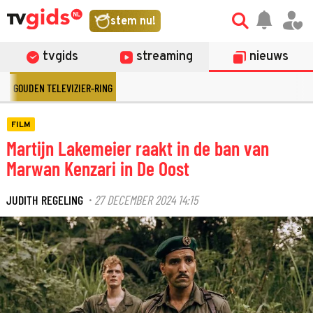
stem nu!
tvgids
streaming
nieuws
GOUDEN TELEVIZIER-RING
FILM
Martijn Lakemeier raakt in de ban van
Marwan Kenzari in De Oost
JUDITH REGELING
27 DECEMBER 2024 14:15
·
©