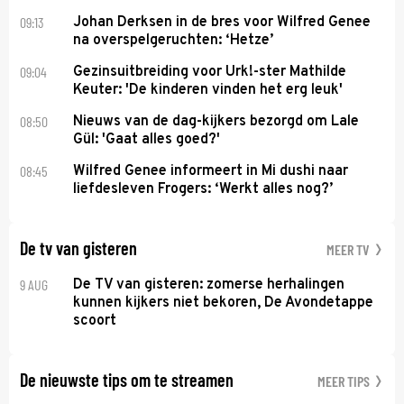
09:13
Johan Derksen in de bres voor Wilfred Genee
na overspelgeruchten: ‘Hetze’
09:04
Gezinsuitbreiding voor Urk!-ster Mathilde
Keuter: 'De kinderen vinden het erg leuk'
08:50
Nieuws van de dag-kijkers bezorgd om Lale
Gül: 'Gaat alles goed?'
08:45
Wilfred Genee informeert in Mi dushi naar
liefdesleven Frogers: ‘Werkt alles nog?’
De tv van gisteren
MEER TV
9 AUG
De TV van gisteren: zomerse herhalingen
kunnen kijkers niet bekoren, De Avondetappe
scoort
De nieuwste tips om te streamen
MEER TIPS