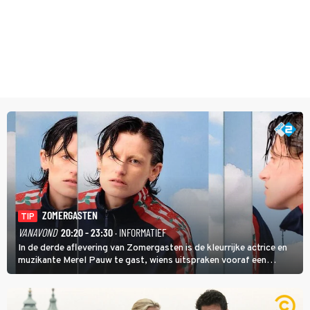
ZOMERGASTEN
TIP
VANAVOND
20:20 - 23:30
· INFORMATIEF
In de derde aflevering van Zomergasten is de kleurrijke actrice en
muzikante Merel Pauw te gast, wiens uitspraken vooraf een
boeiende avond beloven: 'Mijn ideale televisieavond is zoals mijn
identiteit: grenzeloos, absurd en vol angsten'.