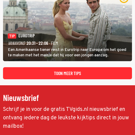
EUROTRIP
TIP
VANAVOND
20:31 - 22:06
· FILM
Een Amerikaanse tiener reist in Eurotrip naar Europa om het goed
te maken met het meisje dat hij voor een jongen aanzag.
TOON MEER TIPS
Nieuwsbrief
Schrijf je in voor de gratis TVgids.nl nieuwsbrief en
ontvang iedere dag de leukste kijktips direct in jouw
mailbox!