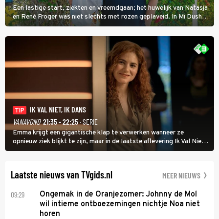
Een lastige start, ziekten en vreemdgaan; het huwelijk van Natasja
en René Froger was niet slechts met rozen geplaveid. In Mi Dushi:
Wat Is Dan Liefde? neemt Wilfred Genee het showbizzkoppel mee
uit vissen om het over de liefde te hebben.
IK VAL NIET, IK DANS
TIP
VANAVOND
21:35 - 22:25
· SERIE
Emma krijgt een gigantische klap te verwerken wanneer ze
opnieuw ziek blijkt te zijn, maar in de laatste aflevering Ik Val Niet,
Ik Dans laat ze zien dat ze niet van plan is op te geven, zelfs als ze
daarvoor een ingrijpende operatie moet ondergaan.
Laatste nieuws van TVgids.nl
MEER NIEUWS
09:29
Ongemak in de Oranjezomer: Johnny de Mol
wil intieme ontboezemingen nichtje Noa niet
horen