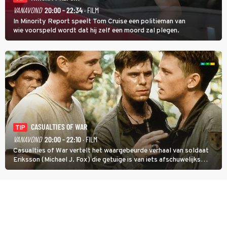
VANAVOND
20:00 - 22:34
· FILM
In Minority Report speelt Tom Cruise een politieman van
wie voorspeld wordt dat hij zelf een moord zal plegen.
CASUALTIES OF WAR
TIP
VANAVOND
20:00 - 22:10
· FILM
Casualties of War vertelt het waargebeurde verhaal van soldaat
Eriksson (Michael J. Fox) die getuige is van iets afschuwelijks
tijdens de Vietnamoorlog. Hij besluit uit de school te klappen.