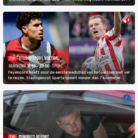
zware Col d'Èze. Aan de finish op de Promenade des Anglais krijgt
de eindwinnaar de laatste gele trui.
STUDIO SPORT VOETBAL
TIP
VANAVOND
18:55 - 20:00
· SPORT
Feyenoord hoeft voor de eerste wedstrijd van het seizoen niet ver
te reizen. Stadsgenoot Sparta speelt minder dan 7 kilometer
verderop. Feyenoord trok de Spaanse spits Nacho Ferri aan van
KVC Westerlo uit België.
MINORITY REPORT
TIP