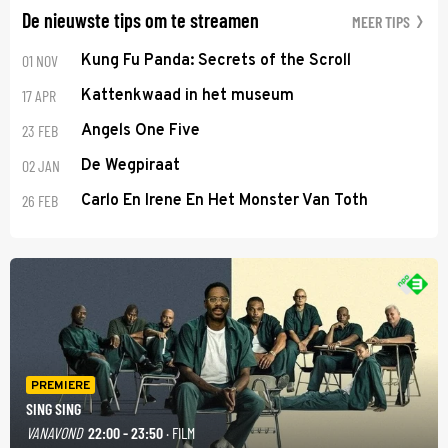
De nieuwste tips om te streamen
MEER TIPS
01 NOV
Kung Fu Panda: Secrets of the Scroll
17 APR
Kattenkwaad in het museum
23 FEB
Angels One Five
02 JAN
De Wegpiraat
26 FEB
Carlo En Irene En Het Monster Van Toth
PREMIERE
SING SING
VANAVOND
22:00 - 23:50
· FILM