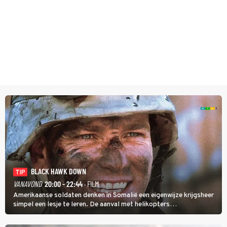
BLACK HAWK DOWN
TIP
VANAVOND
20:00 - 22:44
· FILM
Amerikaanse soldaten denken in Somalië een eigenwijze krijgsheer
simpel een lesje te leren. De aanval met helikopters
verloopt in Black Hawk down dramatisch.