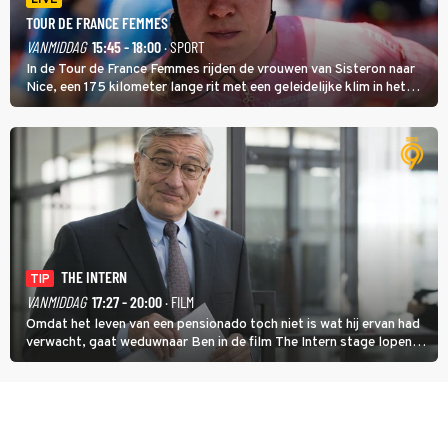
TOUR DE FRANCE FEMMES
VANMIDDAG
15:45 - 18:00
· SPORT
In de Tour de France Femmes rijden de vrouwen van Sisteron naar
Nice, een 175 kilometer lange rit met een geleidelijke klim in het
midden. Dat is mogelijk niet de zwaarste hindernis, dat is de
temperatuur. Het kan in Nice namelijk bloedheet worden.
THE INTERN
TIP
VANMIDDAG
17:27 - 20:00
· FILM
Omdat het leven van een pensionado toch niet is wat hij ervan had
verwacht, gaat weduwnaar Ben in de film The Intern stage lopen
bij de hippe webwinkel van Jules, wat een gouden zet blijkt te zijn.