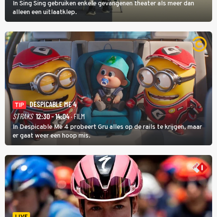
In Sing Sing gebruiken enkele gevangenen theater als meer dan
alleen een uitlaatklep.
DESPICABLE ME 4
TIP
STRAKS
12:30 - 14:04
· FILM
In Despicable Me 4 probeert Gru alles op de rails te krijgen, maar
er gaat weer een hoop mis.
LIVE