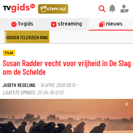
stem nu!
tvgids
streaming
nieuws
GOUDEN TELEVIZIER-RING
FILM
Susan Radder vecht voor vrijheid in De Slag
om de Schelde
JUDITH REGELING
16 APRIL 2026 09:15
·
·
LAATSTE UPDATE:
22-04-26 12:57
©