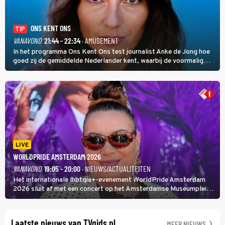
ONS KENT ONS
TIP
VANAVOND
21:44 - 22:34
· AMUSEMENT
In het programma Ons Kent Ons test journalist Anke de Jong hoe
goed zij de gemiddelde Nederlander kent, waarbij de voormalig
hoofdredacteur van modebladen Glamour en Elle het samen met
rapper Keizer opneemt tegen Edson da Graça en Marc-Marie
Huijbregts.
LIVE
WORLDPRIDE AMSTERDAM 2026
VANAVOND
19:05 - 20:00
· NIEUWS/ACTUALITEITEN
Het internationale lhbtqia+-evenement WorldPride Amsterdam
2026 sluit af met een concert op het Amsterdamse Museumplein.
Anita Doth is een van de optredende artiesten. In de jaren 90
veroverde ze de wereld als zangeres van 2Unlimited.
Laatste nieuws van TVgids.nl
MEER NIEUWS