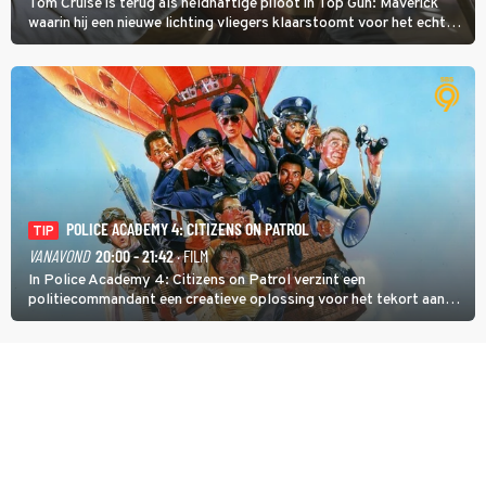
Tom Cruise is terug als heldhaftige piloot in Top Gun: Maverick
waarin hij een nieuwe lichting vliegers klaarstoomt voor het echte
werk.
POLICE ACADEMY 4: CITIZENS ON PATROL
TIP
VANAVOND
20:00 - 21:42
· FILM
In Police Academy 4: Citizens on Patrol verzint een
politiecommandant een creatieve oplossing voor het tekort aan
agenten.