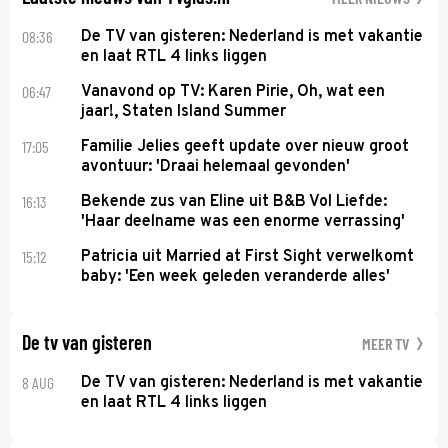
08:36
De TV van gisteren: Nederland is met vakantie
en laat RTL 4 links liggen
06:47
Vanavond op TV: Karen Pirie, Oh, wat een
jaar!, Staten Island Summer
17:05
Familie Jelies geeft update over nieuw groot
avontuur: 'Draai helemaal gevonden'
16:13
Bekende zus van Eline uit B&B Vol Liefde:
'Haar deelname was een enorme verrassing'
15:12
Patricia uit Married at First Sight verwelkomt
baby: 'Een week geleden veranderde alles'
De tv van gisteren
MEER TV
8 AUG
De TV van gisteren: Nederland is met vakantie
en laat RTL 4 links liggen