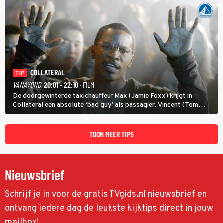
COLLATERAL
TIP
VANAVOND
20:01 - 22:10
· FILM
De doorgewinterde taxichauffeur Max (Jamie Foxx) krijgt in
Collateral een absolute ‘bad guy’ als passagier. Vincent (Tom
Cruise) heeft hem nodig om hem de stad door te loodsen om een
wel heel lugubere reden.
TOON MEER TIPS
Nieuwsbrief
Schrijf je in voor de gratis TVgids.nl nieuwsbrief en
ontvang iedere dag de leukste kijktips direct in jouw
mailbox!