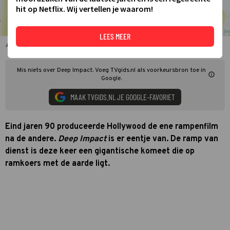
hit op Netflix. Wij vertellen je waarom!
LEES MEER
Morgan Freeman in Deep Impact
Mis niets over Deep Impact. Voeg TVgids.nl als voorkeursbron toe in
Google.
MAAK TVGIDS.NL JE GOOGLE-FAVORIET
Eind jaren 90 produceerde Hollywood de ene rampenfilm
na de andere.
Deep Impact
is er eentje van. De ramp van
dienst is deze keer een gigantische komeet die op
ramkoers met de aarde ligt.