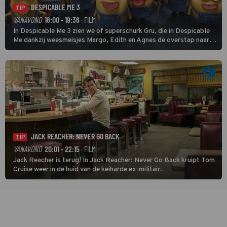
DESPICABLE ME 3
TIP
VANAVOND
18:00 - 19:36
· FILM
In Despicable Me 3 zien we of superschurk Gru, die in Despicable
Me dankzij weesmeisjes Margo, Edith en Agnes de overstap naar
het rechte pad maakte, ook op dat pad weet te blijven.
JACK REACHER: NEVER GO BACK
TIP
VANAVOND
20:01 - 22:15
· FILM
Jack Reacher is terug! In Jack Reacher: Never Go Back kruipt Tom
Cruise weer in de huid van de keiharde ex-militair.