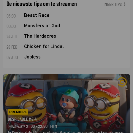
De nieuwste tips om te streamen
MEER TIPS
05:00
Beast Race
00:00
Monsters of God
24 JUL
The Hardacres
28 FEB
Chicken for Linda!
07 AUG
Jobless
PREMIERE
DESPICABLE ME 4
VANAVOND
21:00 - 22:50
· FILM
In Despicable Me 4 probeert Gru alles op de rails te krijgen, maar