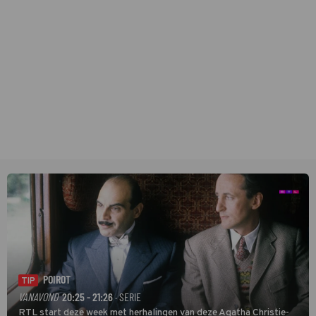
POIROT
TIP
VANAVOND
20:25 - 21:26
· SERIE
RTL start deze week met herhalingen van deze Agatha Christie-