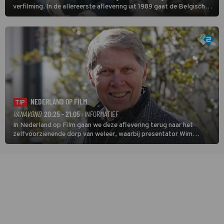
verfilming. In de allereerste aflevering uit 1989 gaat de Belgische
speurder op zoek naar een vermiste kok. Poirot raakt al snel
verwikkeld in een moordzaak. (HH)
NEDERLAND OP FILM
TIP
VANAVOND
20:25 - 21:05
· INFORMATIEF
In Nederland op Film gaan we deze aflevering terug naar het
zelfvoorzienende dorp van weleer, waarbij presentator Wim
Daniëls de kijkers meeneemt op reis door de tijd aan de hand van
unieke amateurbeelden uit verschillende decennia. (HH)