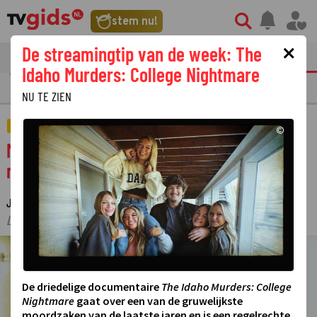
stem nu!
×
De streamingtip van de week: The
tvgids
streaming
nieuws
Idaho Murders: College Nightmare
GOUDEN TELEVIZIER-RING
NU TE ZIEN
FILM
©
Morgan Freeman bedenkt een wel heel
rigoureus plan in Deep Impact
JUDITH REGELING
6 JUNI 2024 14:15
·
·
LAATSTE UPDATE:
07-06-24 09:00
©
De driedelige documentaire
The Idaho Murders: College
Nightmare
gaat over een van de gruwelijkste
moordzaken van de laatste jaren en is een regelrechte