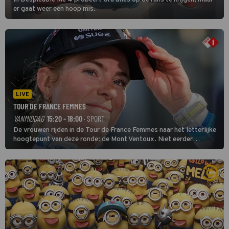
er gaat weer een hoop mis.
LIVE
TOUR DE FRANCE FEMMES
VANMIDDAG
15:20 - 18:00
· SPORT
De vrouwen rijden in de Tour de France Femmes naar het letterlijke
hoogtepunt van deze ronde: de Mont Ventoux. Niet eerder
finishten de vrouwen voor deze koers op deze kale col uit de
buitencategorie. De aanloop naar de slotklim is vlak.