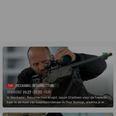
MECHANIC: RESURRECTION
TIP
VANAVOND
20:27 - 22:22
· FILM
In Mechanic: Resurrection kruipt Jason Statham voor de tweede
keer in de huid van huurmoordenaar Arthur Bishop, waarna je er
donder op kunt zeggen dat er van Bishops geplande pensioen niet
veel terechtkomt.