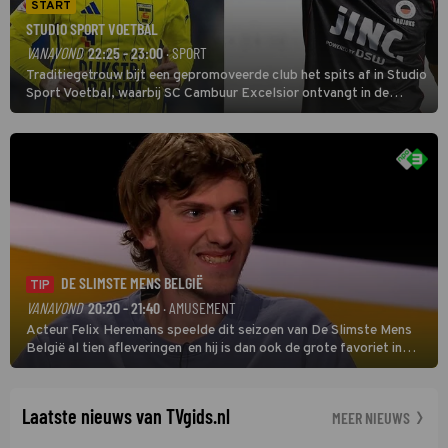
START
STUDIO SPORT VOETBAL
VANAVOND
22:25 - 23:00
· SPORT
Traditiegetrouw bijt een gepromoveerde club het spits af in Studio
Sport Voetbal, waarbij SC Cambuur Excelsior ontvangt in de
eerste wedstrijd van het nieuwe Eredivisieseizoen. De nieuwe
oefenmeester is Johan Plat en hij wil aanvallend voetballen.
DE SLIMSTE MENS BELGIË
TIP
VANAVOND
20:20 - 21:40
· AMUSEMENT
Acteur Felix Heremans speelde dit seizoen van De Slimste Mens
België al tien afleveringen en hij is dan ook de grote favoriet in
deze seizoensfinale. En er is Nederlandse inbreng, want komiek
Soundos El Ahmadi neemt plaats aan de jurytafel.
Laatste nieuws van TVgids.nl
MEER NIEUWS