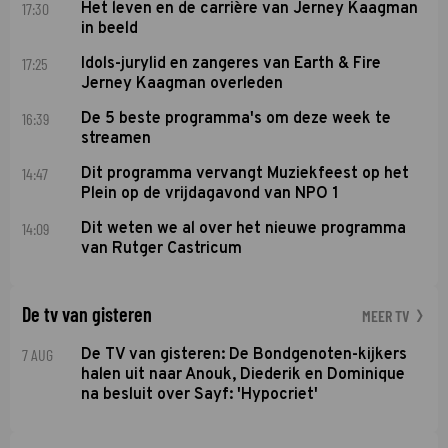
17:30
Het leven en de carrière van Jerney Kaagman
in beeld
17:25
Idols-jurylid en zangeres van Earth & Fire
Jerney Kaagman overleden
16:39
De 5 beste programma's om deze week te
streamen
14:47
Dit programma vervangt Muziekfeest op het
Plein op de vrijdagavond van NPO 1
14:09
Dit weten we al over het nieuwe programma
van Rutger Castricum
De tv van gisteren
MEER TV
7 AUG
De TV van gisteren: De Bondgenoten-kijkers
halen uit naar Anouk, Diederik en Dominique
na besluit over Sayf: 'Hypocriet'