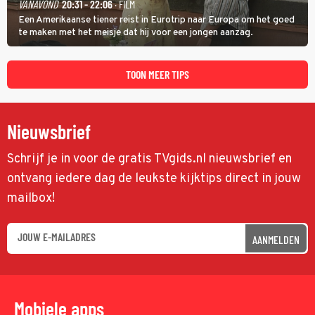
VANAVOND
20:31 - 22:06
· FILM
Een Amerikaanse tiener reist in Eurotrip naar Europa om het goed
te maken met het meisje dat hij voor een jongen aanzag.
TOON MEER TIPS
Nieuwsbrief
Schrijf je in voor de gratis TVgids.nl nieuwsbrief en
ontvang iedere dag de leukste kijktips direct in jouw
mailbox!
AANMELDEN
Mobiele apps