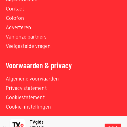
Contact
Colofon
Adverteren
Van onze partners
Veelgestelde vragen
Voorwaarden & privacy
Algemene voorwaarden
Privacy statement
Cookiestatement
Cookie-instellingen
TVgids
© TVgids.nl 2026 - All rights reserved. No text and