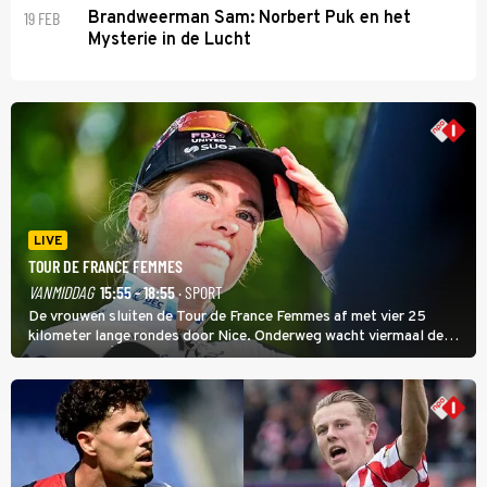
19 FEB
Brandweerman Sam: Norbert Puk en het
Mysterie in de Lucht
LIVE
TOUR DE FRANCE FEMMES
VANMIDDAG
15:55 - 18:55
· SPORT
De vrouwen sluiten de Tour de France Femmes af met vier 25
kilometer lange rondes door Nice. Onderweg wacht viermaal de
zware Col d'Èze. Aan de finish op de Promenade des Anglais krijgt
de eindwinnaar de laatste gele trui.