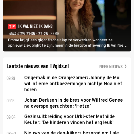
IK VAL NIET, IK DANS
TIP
VANAVOND
21:35 - 22:25
· SERIE
Emma krijgt een gigantische klap te verwerken wanneer ze
opnieuw ziek blijkt te zijn, maar in de laatste aflevering Ik Val Niet,
Ik Dans laat ze zien dat ze niet van plan is op te geven, zelfs als ze
daarvoor een ingrijpende operatie moet ondergaan.
Laatste nieuws van TVgids.nl
MEER NIEUWS
09:29
Ongemak in de Oranjezomer: Johnny de Mol
wil intieme ontboezemingen nichtje Noa niet
horen
09:13
Johan Derksen in de bres voor Wilfred Genee
na overspelgeruchten: ‘Hetze’
09:04
Gezinsuitbreiding voor Urk!-ster Mathilde
Keuter: 'De kinderen vinden het erg leuk'
08:50
Nieuws van de dag-kijkers bezorgd om Lale