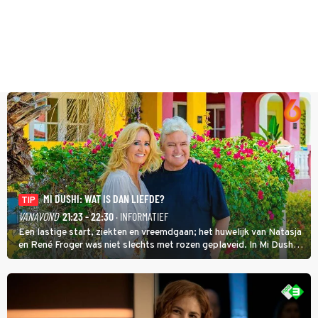
MI DUSHI: WAT IS DAN LIEFDE?
TIP
VANAVOND
21:23 - 22:30
· INFORMATIEF
Een lastige start, ziekten en vreemdgaan; het huwelijk van Natasja
en René Froger was niet slechts met rozen geplaveid. In Mi Dushi:
Wat Is Dan Liefde? neemt Wilfred Genee het showbizzkoppel mee
uit vissen om het over de liefde te hebben.