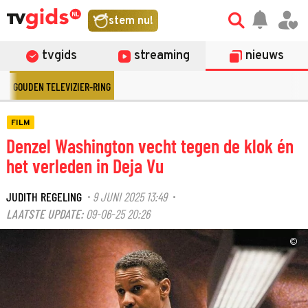
stem nu!
tvgids
streaming
nieuws
GOUDEN TELEVIZIER-RING
FILM
Denzel Washington vecht tegen de klok én
het verleden in Deja Vu
JUDITH REGELING
9 JUNI 2025 13:49
·
·
LAATSTE UPDATE:
09-06-25 20:26
©