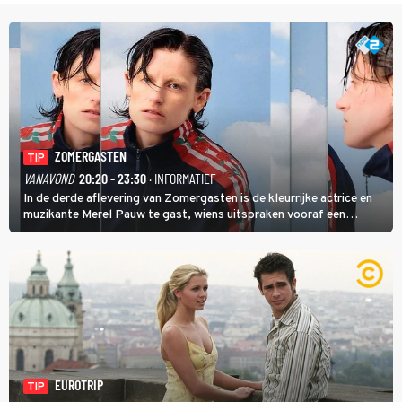
ZOMERGASTEN
TIP
VANAVOND
20:20 - 23:30
· INFORMATIEF
In de derde aflevering van Zomergasten is de kleurrijke actrice en
muzikante Merel Pauw te gast, wiens uitspraken vooraf een
boeiende avond beloven: 'Mijn ideale televisieavond is zoals mijn
identiteit: grenzeloos, absurd en vol angsten'.
EUROTRIP
TIP