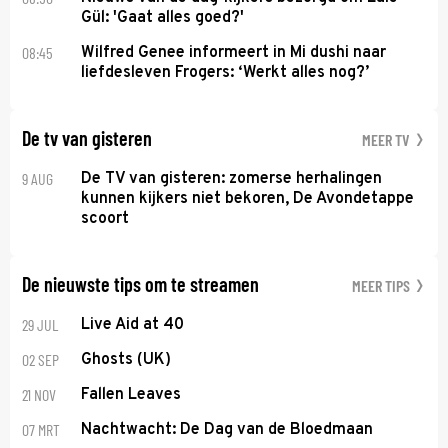
Gül: 'Gaat alles goed?'
08:45
Wilfred Genee informeert in Mi dushi naar
liefdesleven Frogers: ‘Werkt alles nog?’
De tv van gisteren
MEER TV
9 AUG
De TV van gisteren: zomerse herhalingen
kunnen kijkers niet bekoren, De Avondetappe
scoort
De nieuwste tips om te streamen
MEER TIPS
29 JUL
Live Aid at 40
02 SEP
Ghosts (UK)
21 NOV
Fallen Leaves
07 MRT
Nachtwacht: De Dag van de Bloedmaan