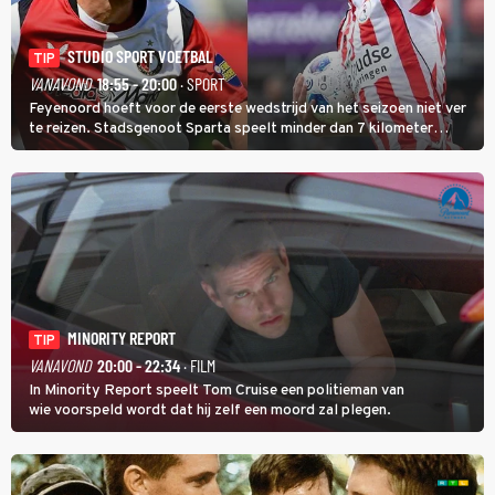
STUDIO SPORT VOETBAL
TIP
VANAVOND
18:55 - 20:00
· SPORT
Feyenoord hoeft voor de eerste wedstrijd van het seizoen niet ver
te reizen. Stadsgenoot Sparta speelt minder dan 7 kilometer
verderop. Feyenoord trok de Spaanse spits Nacho Ferri aan van
KVC Westerlo uit België.
MINORITY REPORT
TIP
VANAVOND
20:00 - 22:34
· FILM
In Minority Report speelt Tom Cruise een politieman van
wie voorspeld wordt dat hij zelf een moord zal plegen.