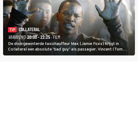
COLLATERAL
TIP
VANAVOND
20:00 - 22:25
· FILM
De doorgewinterde taxichauffeur Max (Jamie Foxx) krijgt in
Collateral een absolute ‘bad guy’ als passagier. Vincent (Tom
Cruise) heeft hem nodig om hem de stad door te loodsen om een
wel heel lugubere reden.