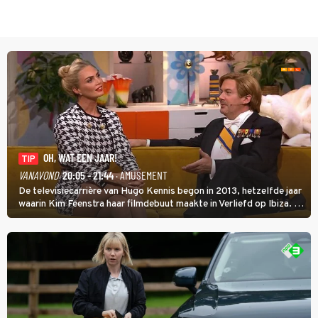
OH, WAT EEN JAAR!
TIP
VANAVOND
20:05 - 21:44
· AMUSEMENT
De televisiecarrière van Hugo Kennis begon in 2013, hetzelfde jaar
waarin Kim Feenstra haar filmdebuut maakte in Verliefd op Ibiza. In
Oh, Wat een Jaar! wordt duidelijk wat ze nog meer weten van het
jaar waarin ze allebei eindtwintigers waren.