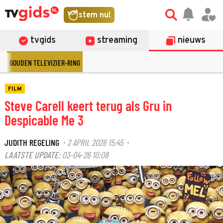
stem nu!
tvgids
streaming
nieuws
GOUDEN TELEVIZIER-RING
FILM
Steve Carell keert terug als Gru in
Despicable Me 3
JUDITH REGELING
2 APRIL 2026 15:45
·
·
LAATSTE UPDATE:
03-04-26 10:08
©