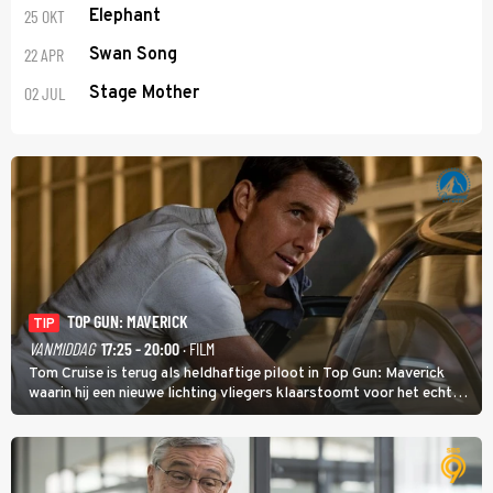
25 OKT
Elephant
22 APR
Swan Song
02 JUL
Stage Mother
TOP GUN: MAVERICK
TIP
VANMIDDAG
17:25 - 20:00
· FILM
Tom Cruise is terug als heldhaftige piloot in Top Gun: Maverick
waarin hij een nieuwe lichting vliegers klaarstoomt voor het echte
werk.