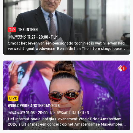
THE INTERN
TIP
VANMIDDAG
17:27 - 20:00
· FILM
Omdat het leven van een pensionado toch niet is wat hij ervan had
verwacht, gaat weduwnaar Ben in de film The Intern stage lopen
bij de hippe webwinkel van Jules, wat een gouden zet blijkt te zijn.
LIVE
WORLDPRIDE AMSTERDAM 2026
VANAVOND
19:05 - 20:00
· NIEUWS/ACTUALITEITEN
Het internationale lhbtqia+-evenement WorldPride Amsterdam
2026 sluit af met een concert op het Amsterdamse Museumplein.
Anita Doth is een van de optredende artiesten. In de jaren 90