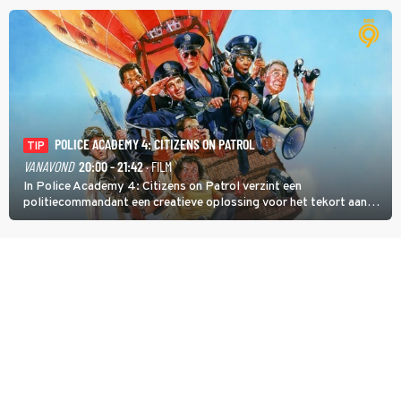
veroverde ze de wereld als zangeres van 2Unlimited.
POLICE ACADEMY 4: CITIZENS ON PATROL
TIP
VANAVOND
20:00 - 21:42
· FILM
In Police Academy 4: Citizens on Patrol verzint een
politiecommandant een creatieve oplossing voor het tekort aan
agenten.