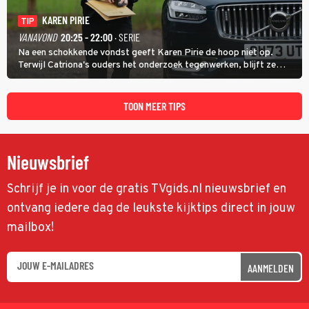
KAREN PIRIE
TIP
VANAVOND
20:25 - 22:00
· SERIE
Na een schokkende vondst geeft Karen Pirie de hoop niet op.
Terwijl Catriona's ouders het onderzoek tegenwerken, blijft ze
speuren naar Adam. In deze slotaflevering van Karen Pirie leidt het
spoor via Frankrijk en Italië naar Malta.
TOON MEER TIPS
Nieuwsbrief
Schrijf je in voor de gratis TVgids.nl nieuwsbrief en
ontvang iedere dag de leukste kijktips direct in jouw
mailbox!
AANMELDEN