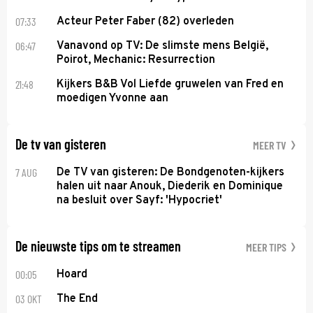
07:33
Acteur Peter Faber (82) overleden
06:47
Vanavond op TV: De slimste mens België,
Poirot, Mechanic: Resurrection
21:48
Kijkers B&B Vol Liefde gruwelen van Fred en
moedigen Yvonne aan
De tv van gisteren
MEER TV
7 AUG
De TV van gisteren: De Bondgenoten-kijkers
halen uit naar Anouk, Diederik en Dominique
na besluit over Sayf: 'Hypocriet'
De nieuwste tips om te streamen
MEER TIPS
00:05
Hoard
03 OKT
The End