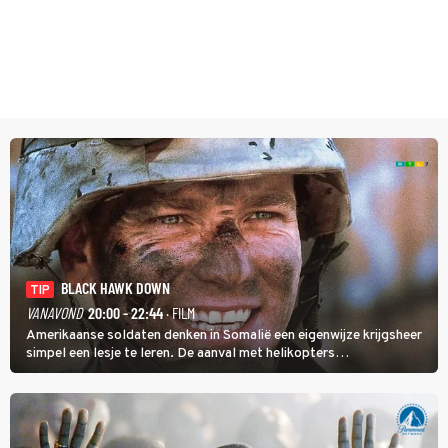
BLACK HAWK DOWN
TIP
VANAVOND
20:00 - 22:44
· FILM
Amerikaanse soldaten denken in Somalië een eigenwijze krijgsheer
simpel een lesje te leren. De aanval met helikopters
verloopt in Black Hawk down dramatisch.