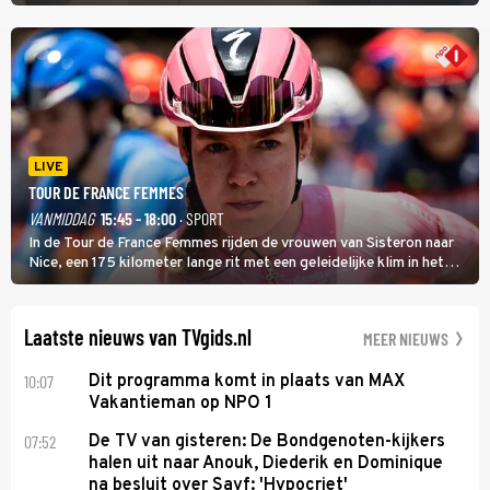
LIVE
TOUR DE FRANCE FEMMES
VANMIDDAG
15:45 - 18:00
· SPORT
In de Tour de France Femmes rijden de vrouwen van Sisteron naar
Nice, een 175 kilometer lange rit met een geleidelijke klim in het
midden. Dat is mogelijk niet de zwaarste hindernis, dat is de
temperatuur. Het kan in Nice namelijk bloedheet worden.
Laatste nieuws van TVgids.nl
MEER NIEUWS
10:07
Dit programma komt in plaats van MAX
Vakantieman op NPO 1
07:52
De TV van gisteren: De Bondgenoten-kijkers
halen uit naar Anouk, Diederik en Dominique
na besluit over Sayf: 'Hypocriet'